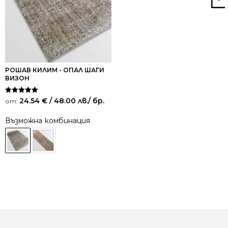
РОШАВ КИЛИМ - ОПАЛ ШАГИ
ВИЗОН
Оценено на
24.54
€
/ 48.00 лв.
/ бр.
от:
5.00
от 5
Възможна комбинация