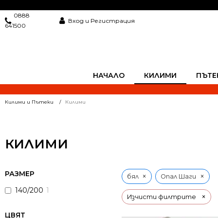
0888
Вход и Регистрация
641500
НАЧАЛО
КИЛИМИ
ПЪТЕ
Килими и Пътеки
Килими
КИЛИМИ
РАЗМЕР
×
×
бял
Опал Шаги
140/200
1
×
Изчисти филтрите
ЦВЯТ