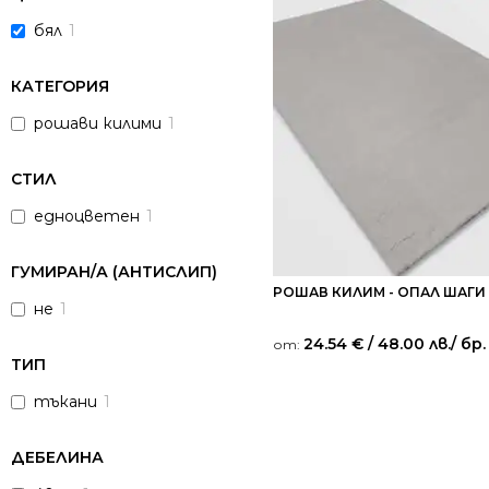
бял
1
КАТЕГОРИЯ
рошави килими
1
СТИЛ
едноцветен
1
ГУМИРАН/А (АНТИСЛИП)
РОШАВ КИЛИМ - ОПАЛ ШАГИ
не
1
24.54
€
/ 48.00 лв.
/ бр.
от:
ТИП
тъкани
1
ДЕБЕЛИНА