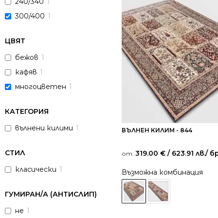
240/340
1
300/400
1
ЦВЯТ
бежов
1
кафяв
1
многоцветен
1
КАТЕГОРИЯ
вълнени килими
1
ВЪЛНЕН КИЛИМ - 844
СТИЛ
319.00
€
/ 623.91 лв.
/ бр
от:
класически
1
Възможна комбинация
ГУМИРАН/А (АНТИСЛИП)
не
1