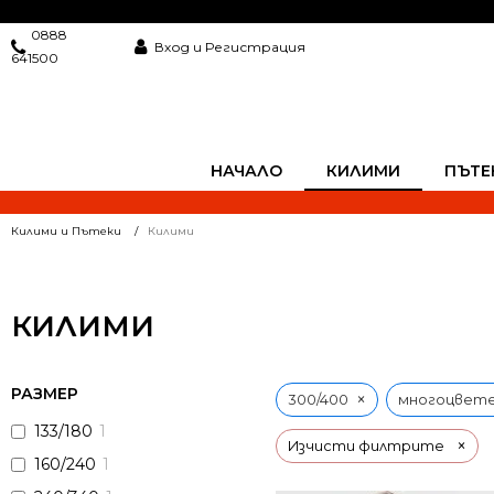
0888
Вход и Регистрация
641500
НАЧАЛО
КИЛИМИ
ПЪТЕ
Килими и Пътеки
Килими
КИЛИМИ
РАЗМЕР
×
300/400
многоцвет
133/180
1
×
Изчисти филтрите
160/240
1