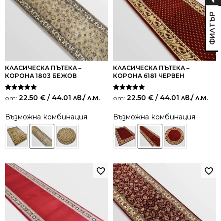
КЛАСИЧЕСКА ПЪТЕКА –
КЛАСИЧЕСКА ПЪТЕКА –
КОРОНА 1803 БЕЖОВ
КОРОНА 6181 ЧЕРВЕН
Оценено на
Оценено на
22.50
€
/ 44.01 лв.
/ л.м.
22.50
€
/ 44.01 лв.
/ л.м.
от:
от:
5.00
5.00
от 5
от 5
Възможна комбинация
Възможна комбинация