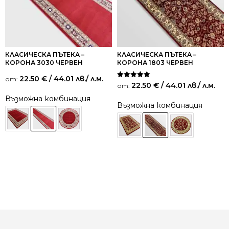
КЛАСИЧЕСКА ПЪТЕКА –
КЛАСИЧЕСКА ПЪТЕКА –
КОРОНА 3030 ЧЕРВЕН
КОРОНА 1803 ЧЕРВЕН
22.50
€
/ 44.01 лв.
/ л.м.
от:
Оценено на
22.50
€
/ 44.01 лв.
/ л.м.
от:
5.00
от 5
Възможна комбинация
Възможна комбинация