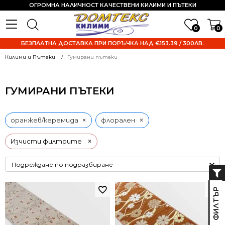
ОГРОМНА НАЛИЧНОСТ КАЧЕСТВЕНИ КИЛИМИ И ПЪТЕКИ
0
0
БЕЗПЛАТНА ДОСТАВКА ПРИ ПОРЪЧКА НАД €153.39 / 300ЛВ.
Килими и Пътеки
Гумирани пътеки
ГУМИРАНИ ПЪТЕКИ
×
×
оранжев/керемида
флорален
×
Изчисти филтрите