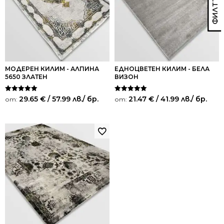
МОДЕРЕН КИЛИМ - АЛПИНА
ЕДНОЦВЕТЕН КИЛИМ - БЕЛА
5650 ЗЛАТЕН
ВИЗОН
Оценено на
Оценено на
29.65
€
/ 57.99 лв.
/ бр.
21.47
€
/ 41.99 лв.
/ бр.
от:
от:
5.00
5.00
от 5
от 5