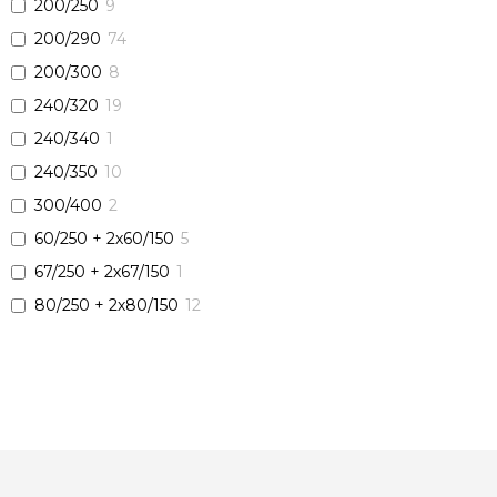
200/250
9
200/290
74
200/300
8
240/320
19
240/340
1
240/350
10
300/400
2
60/250 + 2х60/150
5
67/250 + 2х67/150
1
80/250 + 2х80/150
12