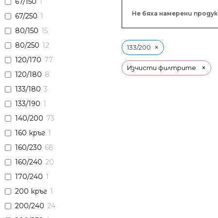
67/150
1
Не бяха намерени проду
67/250
1
80/150
15
80/250
12
×
133/200
120/170
77
×
Изчисти филтрите
120/180
8
133/180
3
133/190
1
140/200
73
160 кръг
1
160/230
68
160/240
20
170/240
1
200 кръг
1
200/240
24