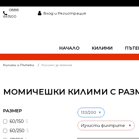
0888
Вход и Регистрация
641500
НАЧАЛО
КИЛИМИ
ПЪТЕ
Килими и Пътеки
Килими за момиче
МОМИЧЕШКИ КИЛИМИ С РАЗМЕ
РАЗМЕР
×
133/200
60/150
5
×
Изчисти филтрите
60/250
5