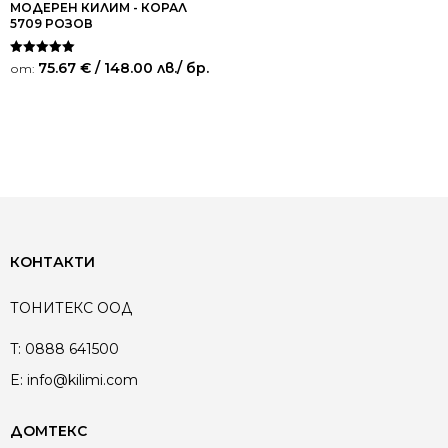
МОДЕРЕН КИЛИМ - КОРАЛ
5709 РОЗОВ
Оценено на
75.67
€
/ 148.00 лв.
/ бр.
от:
5.00
от 5
КОНТАКТИ
ТОНИТЕКС ООД
T:
0888 641500
E:
info@kilimi.com
ДОМТЕКС