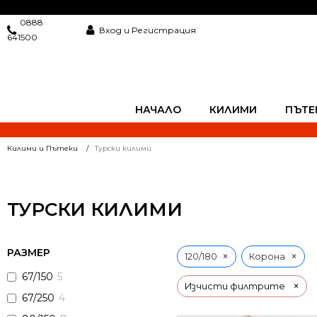
0888
Вход и Регистрация
641500
НАЧАЛО
КИЛИМИ
ПЪТЕ
Килими и Пътеки
Турски килими
ТУРСКИ КИЛИМИ
РАЗМЕР
×
×
120/180
Корона
67/150
5
×
Изчисти филтрите
67/250
4