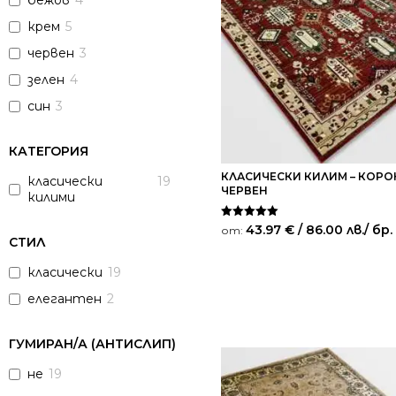
бежов
4
крем
5
червен
3
зелен
4
син
3
КАТЕГОРИЯ
КЛАСИЧЕСКИ КИЛИМ – КОРОН
класически
19
ЧЕРВЕН
килими
Оценено на
43.97
€
/ 86.00 лв.
/ бр.
от:
5.00
СТИЛ
от 5
класически
19
елегантен
2
ГУМИРАН/А (АНТИСЛИП)
не
19