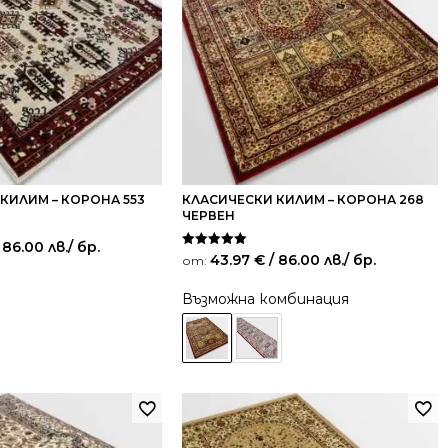
КИЛИМ – КОРОНА 553
КЛАСИЧЕСКИ КИЛИМ – КОРОНА 268
ЧЕРВЕН
 86.00 лв.
/ бр.
Оценено на
43.97
€
/ 86.00 лв.
/ бр.
от:
5.00
от 5
Възможна комбинация