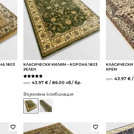
НА 1803
КЛАСИЧЕСКИ КИЛИМ – КОРОНА 1803
КЛАСИЧЕСКИ 
ЗЕЛЕН
КРЕМ
43.97
€
/
от:
Оценено на
43.97
€
/ 86.00 лв.
/ бр.
от:
5.00
от 5
Възможна комбинация