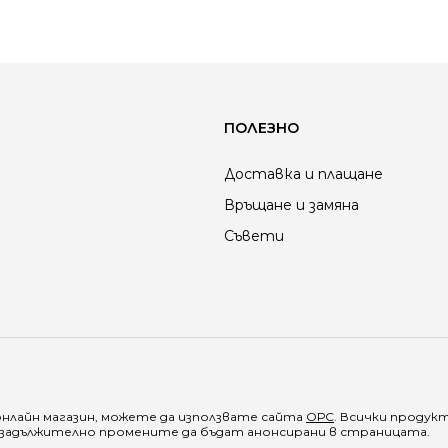
ПОЛЕЗНО
Доставка и плащане
Връщане и замяна
Съвети
онлайн магазин, можете да използвате сайта
ОРС
. Всички продук
е задължително промените да бъдат анонсирани в страницата.