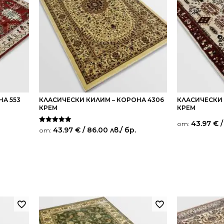
А 553
КЛАСИЧЕСКИ КИЛИМ – КОРОНА 4306
КЛАСИЧЕСКИ 
КРЕМ
КРЕМ
43.97
€
/
от:
Оценено на
43.97
€
/ 86.00 лв.
/ бр.
от:
5.00
от 5