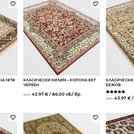
НА 1878
КЛАСИЧЕСКИ КИЛИМ – КОРОНА 867
КЛАСИЧЕСКИ 
ЧЕРВЕН
БЕЖОВ
43.97
€
/ 86.00 лв.
/ бр.
от:
Оценено на
43.97
€
/
от:
5.00
от 5