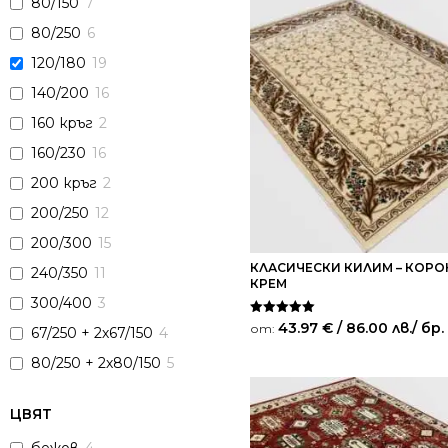
80/150
7
80/250
6
120/180
19
140/200
16
160 кръг
2
160/230
16
200 кръг
2
200/250
12
200/300
15
КЛАСИЧЕСКИ КИЛИМ – КОРО
240/350
11
КРЕМ
300/400
3
Оценено на
43.97
€
/ 86.00 лв.
/ бр.
от:
67/250 + 2х67/150
4
5.00
от 5
80/250 + 2х80/150
5
ЦВЯТ