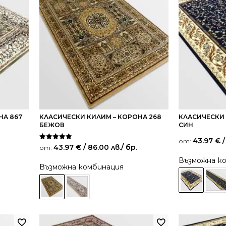
НА 867
КЛАСИЧЕСКИ КИЛИМ – КОРОНА 268
КЛАСИЧЕСКИ 
БЕЖОВ
СИН
43.97
€
/
от:
Оценено на
43.97
€
/ 86.00 лв.
/ бр.
от:
5.00
от 5
Възможна к
Възможна комбинация