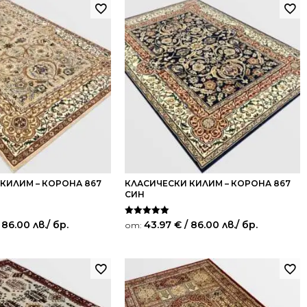
КИЛИМ – КОРОНА 867
КЛАСИЧЕСКИ КИЛИМ – КОРОНА 867
СИН
Оценено на
 86.00 лв.
/ бр.
43.97
€
/ 86.00 лв.
/ бр.
от:
5.00
от 5