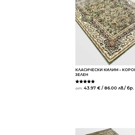
КЛАСИЧЕСКИ КИЛИМ – КОРО
ЗЕЛЕН
Оценено на
43.97
€
/ 86.00 лв.
/ бр.
от:
5.00
от 5