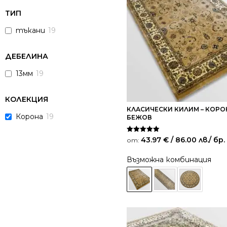
ТИП
тъкани
19
ДЕБЕЛИНА
13мм
19
КОЛЕКЦИЯ
КЛАСИЧЕСКИ КИЛИМ – КОРО
Корона
19
БЕЖОВ
Оценено на
43.97
€
/ 86.00 лв.
/ бр.
от:
5.00
от 5
Възможна комбинация