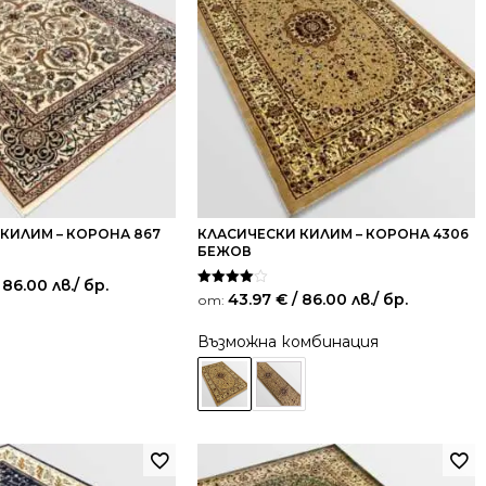
КИЛИМ – КОРОНА 867
КЛАСИЧЕСКИ КИЛИМ – КОРОНА 4306
БЕЖОВ
 86.00 лв.
/ бр.
Оценено
43.97
€
/ 86.00 лв.
/ бр.
от:
на
4.00
от 5
Възможна комбинация