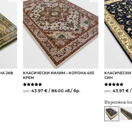
НА 268
КЛАСИЧЕСКИ КИЛИМ – КОРОНА 493
КЛАСИЧЕСКИ 
КРЕМ
СИН
Оценено на
Оценено на
43.97
€
/ 86.00 лв.
/ бр.
43.97
€
/
от:
от:
5.00
5.00
от 5
от 5
Възможна к