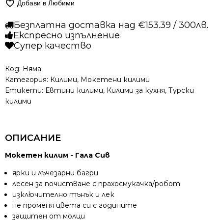
Добави в Любими
килим
-
Безплатна доставка над €153.39 / 300лв.
Гала
Експресно изпълнение
Сив
Супер качество
Код:
Няма
Категория:
Килими
,
Мокетени килими
Етикети:
Евтини килими
,
Килими за кухня
,
Турски
килими
ОПИСАНИЕ
Мокетен килим - Гала Сив
ярки и лъчезарни багри
лесен за почистване с прахосмукачка/робот
изключително тънък и лек
не променя цвета си с годините
защитен от молци