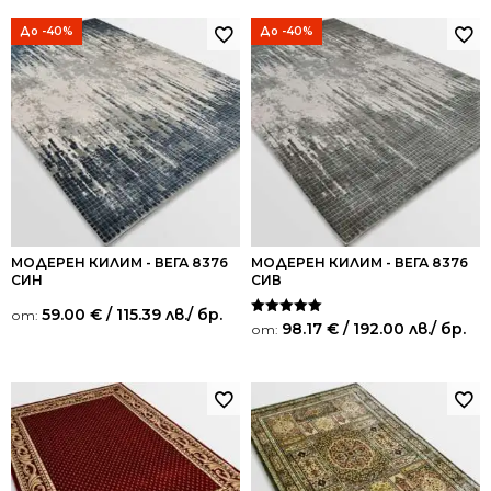
До -40%
До -40%
МОДЕРЕН КИЛИМ - ВЕГА 8376
МОДЕРЕН КИЛИМ - ВЕГА 8376
СИН
СИВ
59.00
€
/ 115.39 лв.
/ бр.
от:
Оценено на
98.17
€
/ 192.00 лв.
/ бр.
от:
5.00
от 5