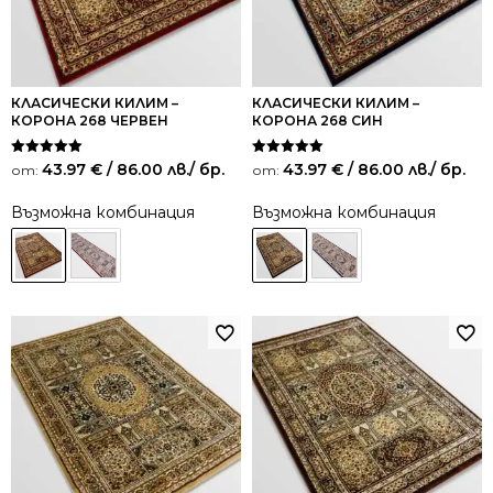
КЛАСИЧЕСКИ КИЛИМ –
КЛАСИЧЕСКИ КИЛИМ –
КОРОНА 268 ЧЕРВЕН
КОРОНА 268 СИН
Оценено на
Оценено на
43.97
€
/ 86.00 лв.
/ бр.
43.97
€
/ 86.00 лв.
/ бр.
от:
от:
5.00
5.00
от 5
от 5
Възможна комбинация
Възможна комбинация