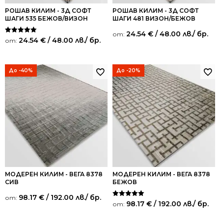
РОШАВ КИЛИМ - 3Д СОФТ
РОШАВ КИЛИМ - 3Д СОФТ
ШАГИ 535 БЕЖОВ/ВИЗОН
ШАГИ 481 ВИЗОН/БЕЖОВ
24.54
€
/ 48.00 лв.
/ бр.
от:
Оценено на
24.54
€
/ 48.00 лв.
/ бр.
от:
5.00
от 5
До -40%
До -20%
МОДЕРЕН КИЛИМ - ВЕГА 8378
МОДЕРЕН КИЛИМ - ВЕГА 8378
СИВ
БЕЖОВ
98.17
€
/ 192.00 лв.
/ бр.
от:
Оценено на
98.17
€
/ 192.00 лв.
/ бр.
от:
5.00
от 5