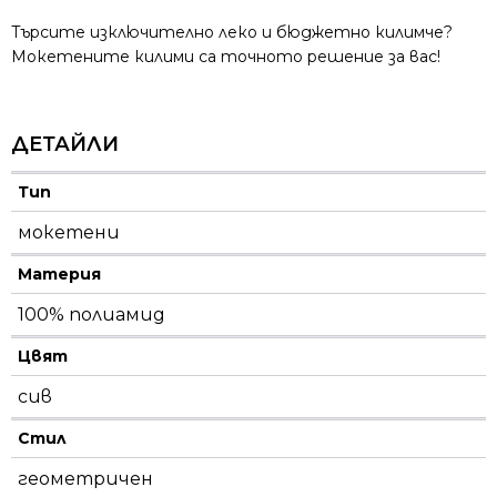
Търсите изключително леко и бюджетно килимче?
Мокетените килими са точното решение за вас!
ДЕТАЙЛИ
Тип
мокетени
Материя
100% полиамид
Цвят
сив
Стил
геометричен