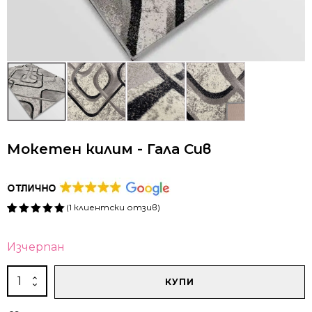
Мокетен килим - Гала Сив
(
1
клиентски отзив)
Оценен
1
5.00
от 5,
базирано
Изчерпан
на
потребителски
оценки
Alternative:
количество
КУПИ
за
Мокетен