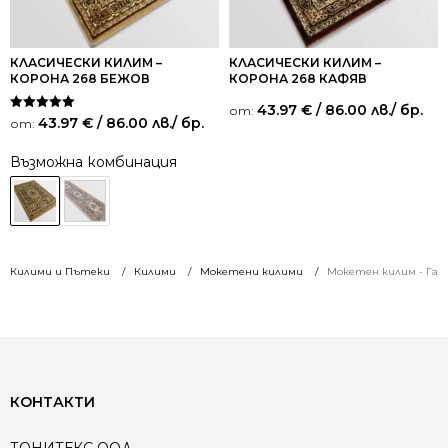
КЛАСИЧЕСКИ КИЛИМ –
КЛАСИЧЕСКИ КИЛИМ –
КОРОНА 268 БЕЖОВ
КОРОНА 268 КАФЯВ
43.97
€
/ 86.00 лв.
/ бр.
от:
Оценено на
43.97
€
/ 86.00 лв.
/ бр.
от:
5.00
от 5
Възможна комбинация
Килими и Пътеки
Килими
Мокетени килими
Мокетен килим - Гал
КОНТАКТИ
ТОНИТЕКС ООД