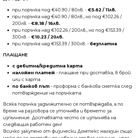
при поръчка под €40.90 / 80лв. -
€5.62 / 11лв.
при поръчка над €40.90 / 80лв., но под €102.26 /
200лв. -
€8.18 / 16лв.
при поръчка над €102.26 / 200лв., но под €153.39 /
300лв. -
€10.23 / 20лв.
при поръчка над €153.39 / 300лв. -
безплатна
ПЛАЩАНЕ
с дебитна/кредитна карта
наложен платеж
- плащане при доставка, в брой
или с карта
по банков път
- проформа с банкова сметка след
потвърждение на поръчката
Всяка поръчка задължително се потвърждава, а по
време на разговора се уточнява и времето за
изпълнение. Доставката често се изпълнява на
следващия работен ден!
Всичко закупено от физически Домтекс магазин също