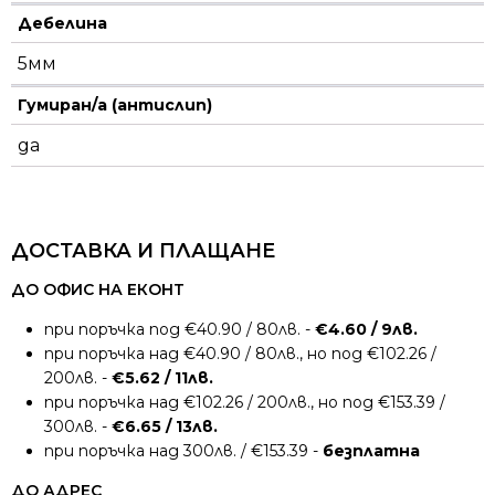
Дебелина
5мм
Гумиран/а (антислип)
да
ДОСТАВКА И ПЛАЩАНЕ
ДО ОФИС НА ЕКОНТ
при поръчка под €40.90 / 80лв. -
€4.60 / 9лв.
при поръчка над €40.90 / 80лв., но под €102.26 /
200лв. -
€5.62 / 11лв.
при поръчка над €102.26 / 200лв., но под €153.39 /
300лв. -
€6.65 / 13лв.
при поръчка над 300лв. / €153.39 -
безплатна
ДО АДРЕС