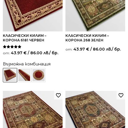
КЛАСИЧЕСКИ КИЛИМ –
КЛАСИЧЕСКИ КИЛИМ –
КОРОНА 6181 ЧЕРВЕН
КОРОНА 268 ЗЕЛЕН
43.97
€
/ 86.00 лв.
/ бр.
от:
Оценено на
43.97
€
/ 86.00 лв.
/ бр.
от:
5.00
от 5
Възможна комбинация