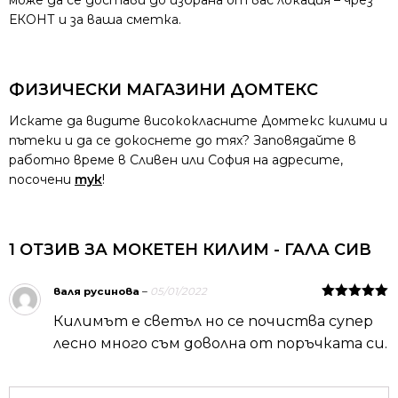
може да се достави до избрана от вас локация – чрез
ЕКОНТ и за ваша сметка.
ФИЗИЧЕСКИ МАГАЗИНИ ДОМТЕКС
Искате да видите висококласните Домтекс килими и
пътеки и да се докоснете до тях? Заповядайте в
работно време в Сливен или София на адресите,
посочени
тук
!
1 ОТЗИВ ЗА
МОКЕТЕН КИЛИМ - ГАЛА СИВ
валя русинова
–
05/01/2022
Оценено на
Килимът е светъл но се почиства супер
5
от 5
лесно много съм доволна от поръчката си.