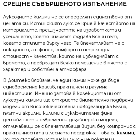
СРЕЩНЕ СЪВЪРШЕНОТО ИЗПЪЛНЕНИЕ
Луксозните килими не се определят единствено от
цената си. Истинският лукс се крие в качеството на
материалите, прецизността на изработката и
усещането, което килимът създава всеки път,
когато стъпите върху него. Те впечатляват не с
показност, а с финес, комфорт и непреходна
стойност – качества, които не избледняват с
времето, а превръщат всяко помещение в място с
характер и собствена атмосфера.
В Домтекс вярваме, че един килим може да бъде
едновременно красив, практичен и разумна
инвестиция. Именно затова в колекцията ни от
луксозни килими ще откриете внимателно подбрани
модели от висококачествена новозеландска вълна,
плътни акрилни килими с изключителна фина
детайлност и съвременни дизайнерски модели,
отличаващи се с впечатляваща визия, без компромис с
практичността и лесната поддръжка. Това са
килими
,
които създават истински лукс – не показен и