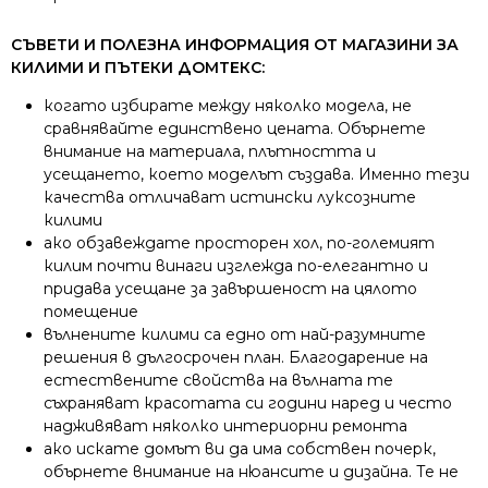
СЪВЕТИ И ПОЛЕЗНА ИНФОРМАЦИЯ ОТ МАГАЗИНИ ЗА
КИЛИМИ И ПЪТЕКИ ДОМТЕКС:
когато избирате между няколко модела, не
сравнявайте единствено цената. Обърнете
внимание на материала, плътността и
усещането, което моделът създава. Именно тези
качества отличават истински луксозните
килими
ако обзавеждате просторен хол, по-големият
килим почти винаги изглежда по-елегантно и
придава усещане за завършеност на цялото
помещение
вълнените килими са едно от най-разумните
решения в дългосрочен план. Благодарение на
естествените свойства на вълната те
съхраняват красотата си години наред и често
надживяват няколко интериорни ремонта
ако искате домът ви да има собствен почерк,
обърнете внимание на нюансите и дизайна. Те не