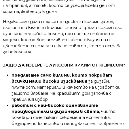
натрапчив, а такъв, който се усеща всеки ден от
хората, живеещи в дома.
Независимо дали търсите изискани килими за хол,
елегантни вълнени килими, стилни кръгли килими или
изискани персийски килими, при нас ще откриете
модели, които впечатляват както с визията и
цветовете си, така и с качеството , което остава
за поколения.
ЗАЩО ДА ИЗБЕРЕТЕ ЛУКСОЗНИ КИЛИМ ОТ KILIMI.COM?
предлагаме само килими, които покриват
всички наши високи изисквания
за дизайн,
плътност, материали и качество на изработка,
защото вярваме, че красивият дом започва с
правилния избор
работим с най-високо оценяваните
производители и дизайнери в света
, чиито
колекции съчетават съвременна естетика,
безупречно качество и неподвластен на времето