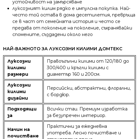
устойчивост на замърсяване
луксозният килим рядко е импулсна покупка. Най-
често той остава в дома десетилетия, превръща
се в част от семейната история и често се
предава от поколение на поколение, съхранявайки
спомените, създадени около него
НАЙ-ВАЖНОТО ЗА ЛУКСОЗНИ КИЛИМИ ДОМТЕКС
Луксозни
Правоъгълни килими от 120/180 до
килими
300/400 и кръгли килими с
размери
диаметър 160 и 200см.
Луксозни
Персийски, абстрактни, флорални,
килими
с бордюр.
дизайни
Подходящи
Всички стаи. Премиум изработка
за
за безупречен интериор.
Практични за ежедневна
Начин на
употреба. Лесно почистване и
почистване