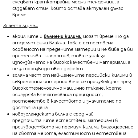
следват краткотрайни модни тенденции, а
създават стил, който остава актуален дълго
време
Знаете ли, че…
акрилните и
вълнени килими
могат временно да
отделят фини влакна. Това е естествена
особеност на предените материи и не бива да ви
притеснява – напротив, това е знак за
използването на висококачествени материали, а
не за производствен дефект
голяма част от най-ценените персийски килими в
съвременния интериор вече се произвеждат чрез
високотехнологично машинно тъкане, което
осигурява впечатляваща прецизност,
постоянство в качеството и значително по-
достъпна цена
новозеландската вълна е сред най-
предпочитаните естествени материали в
производството на премиум килими благодарение
на своята мекота, еластичност и естествена