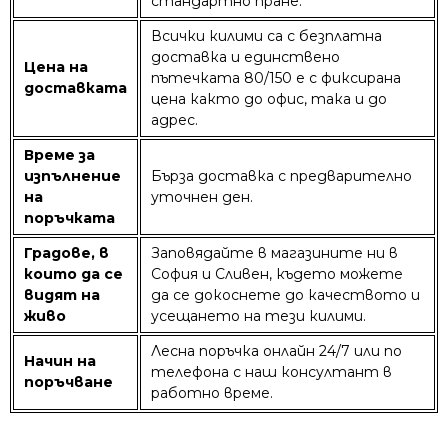
стандартно пране.
Всички килими са с безплатна
доставка и единствено
Цена на
пътечката 80/150 е с фиксирана
доставката
цена както до офис, така и до
адрес.
Време за
изпълнение
Бърза доставка с предварително
на
уточнен ден.
поръчката
Градове, в
Заповядайте в магазините ни в
които да се
София и Сливен, където можете
видят на
да се докоснете до качеството и
живо
усещането на тези килими.
Лесна поръчка онлайн 24/7 или по
Начин на
телефона с наш консултант в
поръчване
работно време.