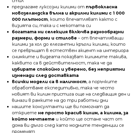
стил
предлагаме луксозни килими от
първокласна
новозеландска вълна и акрилни килими с 1 000
000 плътност
, които впечатляват както с
визията си, така и с мекотата си
богатата ни селекция включва разнообразни
размери, форми и стилове
– от впечатляващи
килими за хол до елегантни кръгли килими, които
се превръщат в естествен акцент на интериора
снимките и видеата показват килимите такива,
каквито са в действителност, така че да
избирате спокойно и уверено, без неприятни
изненади след доставката
всички модели са в наличност
, а поръчките
обработваме експедитивно, така че често
новият ви килим пристига още на следващия ден и
винаги в рамките на до три работни дни
нашите консултанти ще ви помогнат да
откриете
не просто красив килим, а килима, за
който мечтаете
и който ще остане част от
дома ви дълго след като модните тенденции се
променят