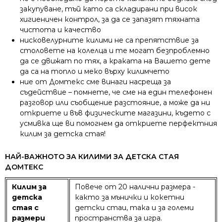
закупуване, тъй като са складирани при висок
хигиеничен контрол, за да се запазят тяхната
чистота и качество
нисковелурните килими не са препятствие за
столовете на колелца и те могат безпроблемно
да се движат по тях, а краката на Вашето дете
да са на топло и меко върху килимчето
ние от Домтекс сме винаги насреща за
съдействие – помнете, че сме на един телефонен
разговор или съобщение разстояние, а може да ни
откриете и във физическите магазини, където с
усмивка ще ви помогнем да откриете перфектния
килим за детска стая!
НАЙ-ВАЖНОТО ЗА КИЛИМИ ЗА ДЕТСКА СТАЯ
ДОМТЕКС
Килим за
Повече от 20 налични размера -
детска
както за мънички и кокетни
стая с
детски стаи, така и за големи
размери
пространства за игра.