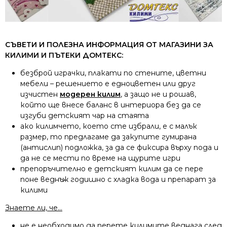
СЪВЕТИ И ПОЛЕЗНА ИНФОРМАЦИЯ ОТ МАГАЗИНИ ЗА
КИЛИМИ И ПЪТЕКИ ДОМТЕКС:
безброй играчки, плакати по стените, цветни
мебели – решението е едноцветен или друг
изчистен
модерен килим
, а защо не и рошав,
който ще внесе баланс в интериора без да се
изгуби детският чар на стаята
ако килимчето, което сте избрали, е с малък
размер, то предлагаме да закупите гумирана
(антислип) подложка, за да се фиксира върху пода и
да не се мести по време на щурите игри
препоръчително е детският килим да се пере
поне веднъж годишно с хладка вода и препарат за
килими
Знаете ли, че…
не е необходимо да перете килимите веднага след