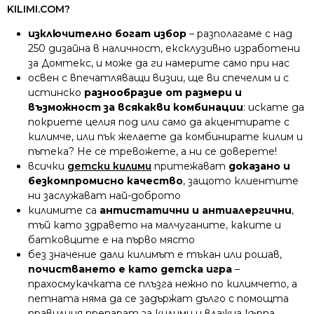
KILIMI.COM?
изключително богат избор
– разполагаме с над
250 дизайна в наличност, ексклузивно изработени
за Домтекс, и може да ги намерите само при нас
освен с впечатляващи визии, ще ви спечелим и с
истинско
разнообразие от размери и
възможност за всякакви комбинации
: искате да
покриете целия под или само да акцентирате с
килимче, или пък желаете да комбинирате килим и
пътека? Не се тревожете, а ни се доверете!
всички
детски килими
притежават
доказано и
безкомпромисно качество
, защото клиентите
ни заслужават най-доброто
килимите са
антистатични и антиалергични
,
тъй като здравето на малчуганите, каките и
батковците е на първо място
без значение дали килимът е тъкан или рошав,
почистването е като детска игра
–
прахосмукачката се плъзга нежно по килимчето, а
петната няма да се задържат дълго с помощта
правилния препарат за килими и влажна кърпа