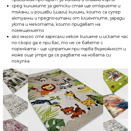
сред килимите за детски стая ще откриете и
тъкани, и рошави (шаги) килими, които са супер
актуални и предпочитани от клиентите, заради
уюта и мекотата, които придават на
помещението
ако много сте харесали някое килимче и искате час
по-скоро да е при вас, то не се бавете с
поръчката – ще изпратим при първа възможност и
може още утре да се радвате на новата си
покупка