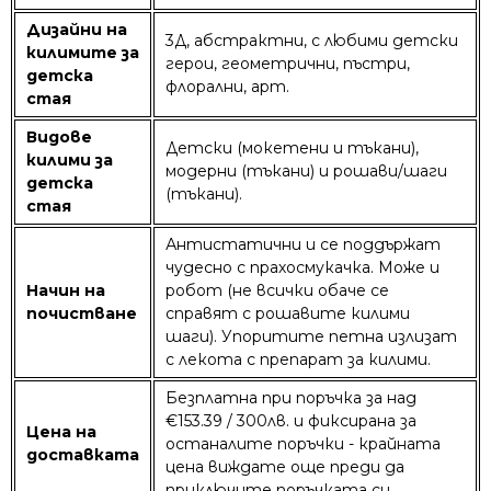
Дизайни на
3Д, абстрактни, с любими детски
килимите за
герои, геометрични, пъстри,
детска
флорални, арт.
стая
Видове
Детски (мокетени и тъкани),
килими за
модерни (тъкани) и рошави/шаги
детска
(тъкани).
стая
Антистатични и се поддържат
чудесно с прахосмукачка. Може и
Начин на
робот (не всички обаче се
почистване
справят с рошавите килими
шаги). Упоритите петна излизат
с лекота с препарат за килими.
Безплатна при поръчка за над
€153.39 / 300лв. и фиксирана за
Цена на
останалите поръчки - крайната
доставката
цена виждате още преди да
приключите поръчката си.