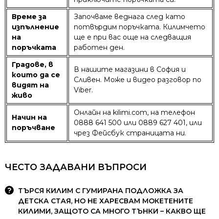
Време за
Започваме веднага след като
изпълнение
потвърдим поръчката. Килимчето
на
ще е при вас още на следващия
поръчката
работен ден.
Градове, в
В нашите магазини в София и
които да се
Сливен. Може и видео разговор по
видят на
Viber.
живо
Онлайн на kilimi.com, на телефон
Начин на
0888 641 500 или 0889 627 401, или
поръчване
чрез Фейсбук страницата ни.
ЧЕСТО ЗАДАВАНИ ВЪПРОСИ
ТЪРСЯ КИЛИМ С ГУМИРАНА ПОДЛОЖКА ЗА
ДЕТСКА СТАЯ, НО НЕ ХАРЕСВАМ МОКЕТЕНИТЕ
КИЛИМИ, ЗАЩОТО СА МНОГО ТЪНКИ – КАКВО ЩЕ