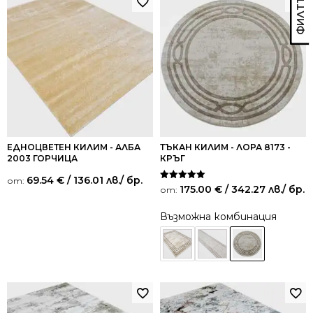
ЕДНОЦВЕТЕН КИЛИМ - АЛБА
ТЪКАН КИЛИМ - ЛОРА 8173 -
2003 ГОРЧИЦА
КРЪГ
69.54
€
/ 136.01 лв.
/ бр.
от:
Оценено на
175.00
€
/ 342.27 лв.
/ бр.
от:
5.00
от 5
Възможна комбинация