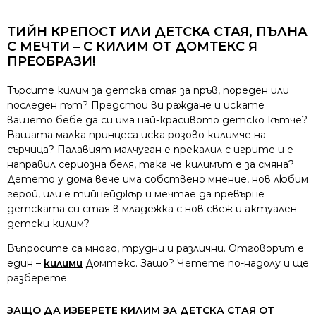
ТИЙН КРЕПОСТ ИЛИ ДЕТСКА СТАЯ, ПЪЛНА
С МЕЧТИ – С КИЛИМ ОТ ДОМТЕКС Я
ПРЕОБРАЗИ!
Търсите килим за детска стая за пръв, пореден или
последен път? Предстои ви раждане и искате
вашето бебе да си има най-красивото детско кътче?
Вашата малка принцеса иска розово килимче на
сърчица? Палавият малчуган е прекалил с игрите и е
направил сериозна беля, така че килимът е за смяна?
Детето у дома вече има собствено мнение, нов любим
герой, или е тийнейджър и мечтае да превърне
детската си стая в младежка с нов свеж и актуален
детски килим?
Въпросите са много, трудни и различни. Отговорът е
един –
килими
Домтекс. Защо? Четете по-надолу и ще
разберете.
ЗАЩО ДА ИЗБЕРЕТЕ КИЛИМ ЗА ДЕТСКА СТАЯ ОТ