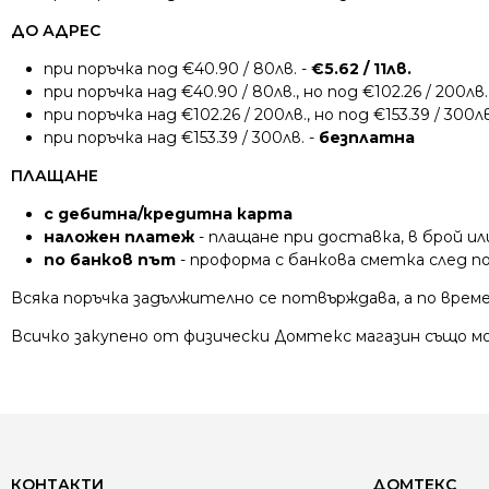
ДО АДРЕС
при поръчка под €40.90 / 80лв. -
€5.62 / 11лв.
при поръчка над €40.90 / 80лв., но под €102.26 / 200лв.
при поръчка над €102.26 / 200лв., но под €153.39 / 300лв
при поръчка над €153.39 / 300лв. -
безплатна
ПЛАЩАНЕ
с дебитна/кредитна карта
наложен платеж
- плащане при доставка, в брой ил
по банков път
- проформа с банкова сметка след 
Всяка поръчка задължително се потвърждава, а по време
Всичко закупено от физически Домтекс магазин също мо
КОНТАКТИ
ДОМТЕКС