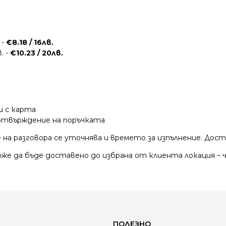
 -
€8.18 / 16лв.
. -
€10.23 / 20лв.
и с карта
потвърждение на поръчката
 на разговора се уточнява и времето за изпълнение. Дос
же да бъде доставено до избрана от клиента локация – ч
ПОЛЕЗНО