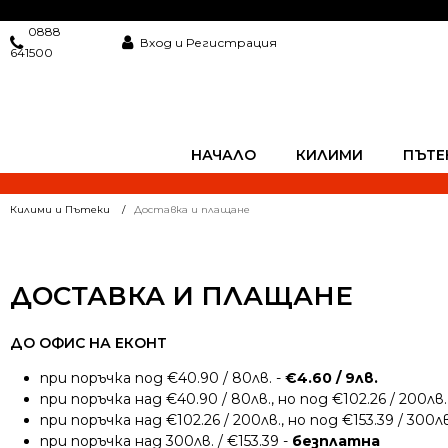
0888
Вход и Регистрация
641500
НАЧАЛО
КИЛИМИ
ПЪТЕ
Килими и Пътеки
Доставка и плащане
ДОСТАВКА И ПЛАЩАНЕ
ДО ОФИС НА ЕКОНТ
при поръчка под €40.90 / 80лв. -
€4.60 / 9лв.
при поръчка над €40.90 / 80лв., но под €102.26 / 200лв.
при поръчка над €102.26 / 200лв., но под €153.39 / 300лв
при поръчка над 300лв. / €153.39 -
безплатна