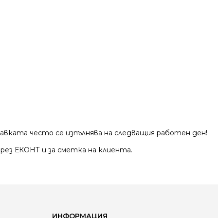
тавката често се изпълнява на следващия работен ден!
рез ЕКОНТ и за сметка на клиента.
ИНФОРМАЦИЯ