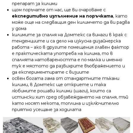
препарат за килими
щом поръчате от нас, ще ви очароваме с
експедитивно изпълнение на поръчката
, като
може още на следващия ден килимчето да ви радва
у дома
килимите за спалня на Домтекс са винаги в крак с
тенденциите и са дело на изкусна дизайнерска
работа – ако в другите помещения главен фактор
е практическата употреба на килима, то в
спалнята натовареността е по-малка и именно
тук е мястото да развихрите въображението и
да експериментирате с визиите
освен богата гама от стандартните тъкани
килими, в Домтекс ще откриете и така
любимите рошави килими (шаги), които са
истински хит сред обзавеждането на спалня, тъй
като носят мекота, топлина и изключително
приятно усещане за ходилата