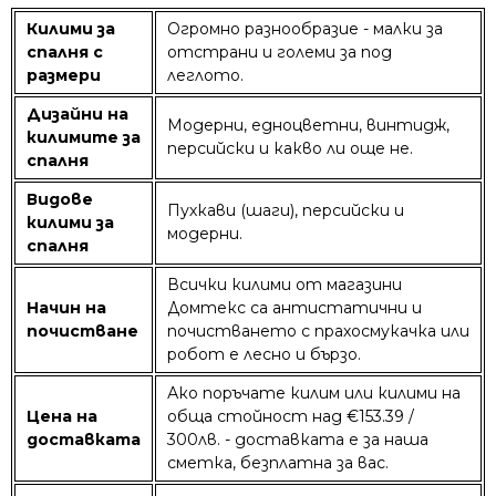
Килими за
Огромно разнообразие - малки за
спалня с
отстрани и големи за под
размери
леглото.
Дизайни на
Модерни, едноцветни, винтидж,
килимите за
персийски и какво ли още не.
спалня
Видове
Пухкави (шаги), персийски и
килими за
модерни.
спалня
Всички килими от магазини
Начин на
Домтекс са антистатични и
почистване
почистването с прахосмукачка или
робот е лесно и бързо.
Ако поръчате килим или килими на
Цена на
обща стойност над €153.39 /
доставката
300лв. - доставката е за наша
сметка, безплатна за вас.