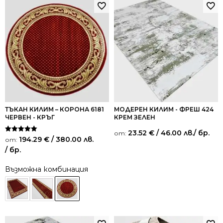
ТЪКАН КИЛИМ – КОРОНА 6181
МОДЕРЕН КИЛИМ - ФРЕШ 424
ЧЕРВЕН - КРЪГ
КРЕМ ЗЕЛЕН
23.52
€
/ 46.00 лв.
/ бр.
от:
Оценено на
194.29
€
/ 380.00 лв.
от:
5.00
/ бр.
от 5
Възможна комбинация