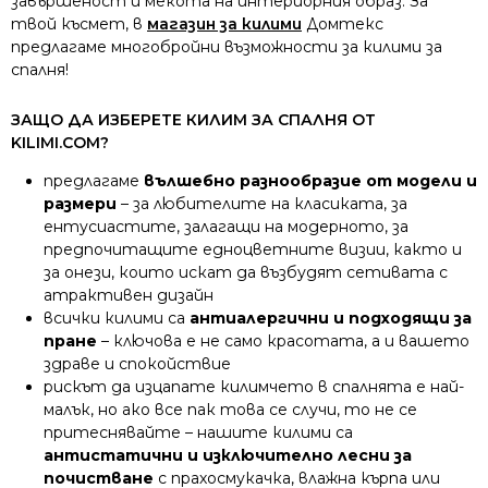
завършеност и мекота на интериорния образ. За
твой късмет, в
магазин за килими
Домтекс
предлагаме многобройни възможности за килими за
спалня!
ЗАЩО ДА ИЗБЕРЕТЕ КИЛИМ ЗА СПАЛНЯ ОТ
KILIMI.COM?
предлагаме
вълшебно разнообразие от модели и
размери
– за любителите на класиката, за
ентусиастите, залагащи на модерното, за
предпочитащите едноцветните визии, както и
за онези, които искат да възбудят сетивата с
атрактивен дизайн
всички килими са
антиалергични и подходящи за
пране
– ключова е не само красотата, а и вашето
здраве и спокойствие
рискът да изцапате килимчето в спалнята е най-
малък, но ако все пак това се случи, то не се
притеснявайте – нашите килими са
антистатични и изключително лесни за
почистване
с прахосмукачка, влажна кърпа или