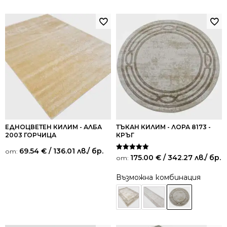
ЕДНОЦВЕТЕН КИЛИМ - АЛБА
ТЪКАН КИЛИМ - ЛОРА 8173 -
2003 ГОРЧИЦА
КРЪГ
69.54
€
/ 136.01 лв.
/ бр.
от:
Оценено на
175.00
€
/ 342.27 лв.
/ бр.
от:
5.00
от 5
Възможна комбинация