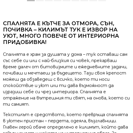
СПАЛНЯТА Е КЪТЧЕ ЗА ОТМОРА, СЪН,
ПОЧИВКА – КИЛИМЪТ ТУК Е ИЗВОР НА
УЮТ, МНОГО ПОВЕЧЕ ОТ ИНТЕРИОРНА
ПРИДОБИВКА!
Спалнята е храм за душата у дома – тук оставаш сам
със себе си или с най-близкия си човек, прекарваш
време далеч от битовизмите и ежедневните задачи,
почиваш и мечтаеш за бъдещето. Тази своя крепост
можеш да обзаведеш с всичко, което ти носи
спокойствие и уют или ти дава възможност да
изразиш себе си чрез интериора. Спалнята е
отражение на вътрешния ти свят, на онова, което си
ти самият.
Текстилът е средството, което превръща спалнята
в уютен пристан – пердета, одеяла, възглавници.
Главен герой обаче определено е килимът, който дава