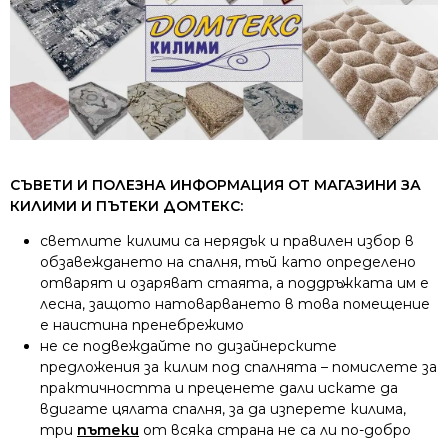
СЪВЕТИ И ПОЛЕЗНА ИНФОРМАЦИЯ ОТ МАГАЗИНИ ЗА
КИЛИМИ И ПЪТЕКИ ДОМТЕКС:
светлите килими са нерядък и правилен избор в
обзавеждането на спалня, тъй като определено
отварят и озаряват стаята, а поддръжката им е
лесна, защото натоварването в това помещение
е наистина пренебрежимо
не се подвеждайте по дизайнерските
предложения за килим под спалнята – помислете за
практичността и преценете дали искате да
вдигате цялата спалня, за да изперете килима,
три
пътеки
от всяка страна не са ли по-добро