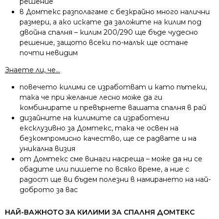
решение
в Домтекс разполагаме с безкрайно много налични
размери, а ако искате да заложите на килим под
двойна спалня – килим 200/290 ще бъде чудесно
решение, защото всеки по-малък ще остане
почти невидим
Знаете ли, че…
повечето килими се изработват и като пътеки,
така че при желание лесно може да ги
комбинирате и превърнете вашата спалня в рай
дизайните на килимите са изработени
ексклузивно за Домтекс, така че освен на
безкомпромисно качество, ще се радвате и на
уникална визия
от Домтекс сме винаги насреща – може да ни се
обадите или пишете по всяко време, а ние с
радост ще ви бъдем полезни в намирането на най-
доброто за вас
НАЙ-ВАЖНОТО ЗА КИЛИМИ ЗА СПАЛНЯ ДОМТЕКС