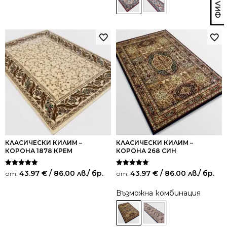
КЛАСИЧЕСКИ КИЛИМ –
КЛАСИЧЕСКИ КИЛИМ –
КОРОНА 1878 КРЕМ
КОРОНА 268 СИН
Оценено на
Оценено на
43.97
€
/ 86.00 лв.
/ бр.
43.97
€
/ 86.00 лв.
/ бр.
от:
от:
5.00
5.00
от 5
от 5
Възможна комбинация