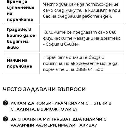
Време за
Често звънкаме за потвърждение
изпълнение
само след минути, а килимът е при
на
вас на следващия работен ден.
поръчката
Градове, в
Килимите се предлагат само във
които да се
физическите магазини на Домтекс
видят на
- София и Сливен.
живо
Поръчката онлайн е бърза и
Начин на
приятна, но ако желаете може да
поръчване
поръчате и на 0888 641 500.
ЧЕСТО ЗАДАВАНИ ВЪПРОСИ
ИСКАМ ДА КОМБИНИРАМ КИЛИМ С ПЪТЕКИ В
СПАЛНЯТА, ВЪЗМОЖНО ЛИ Е?
ЗА СПАЛНЯТА МИ ТРЯБВАТ ДВА КИЛИМИ С
РАЗЛИЧНИ РАЗМЕРИ, ИМА ЛИ ТАКИВА?