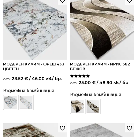
МОДЕРЕН КИЛИМ - ФРЕШ 433
МОДЕРЕН КИЛИМ - ИРИС 582
ЦВЕТЕН
БЕЖОВ
23.52
€
/ 46.00 лв.
/ бр.
от:
Оценено на
25.00
€
/ 48.90 лв.
/ бр.
от:
5.00
от 5
Възможна комбинация
Възможна комбинация