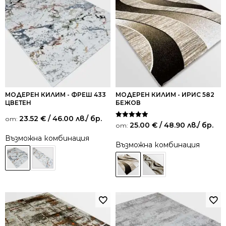
МОДЕРЕН КИЛИМ - ФРЕШ 433
МОДЕРЕН КИЛИМ - ИРИС 582
ЦВЕТЕН
БЕЖОВ
23.52
€
/ 46.00 лв.
/ бр.
от:
Оценено на
25.00
€
/ 48.90 лв.
/ бр.
от:
5.00
от 5
Възможна комбинация
Възможна комбинация