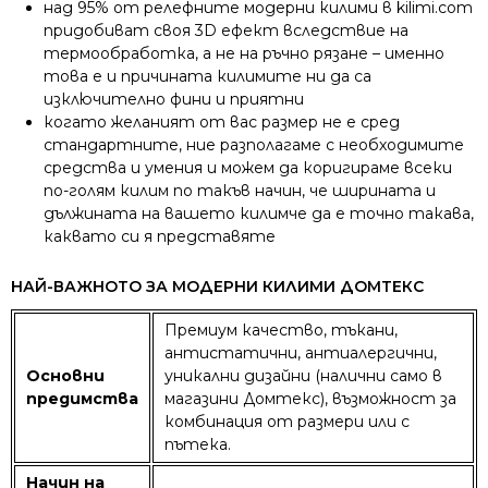
над 95% от релефните модерни килими в kilimi.com
придобиват своя 3D ефект вследствие на
термообработка, а не на ръчно рязане – именно
това е и причината килимите ни да са
изключително фини и приятни
когато желаният от вас размер не е сред
стандартните, ние разполагаме с необходимите
средства и умения и можем да коригираме всеки
по-голям килим по такъв начин, че ширината и
дължината на вашето килимче да е точно такава,
каквато си я представяте
НАЙ-ВАЖНОТО ЗА МОДЕРНИ КИЛИМИ ДОМТЕКС
Премиум качество, тъкани,
антистатични, антиалергични,
Основни
уникални дизайни (налични само в
предимства
магазини Домтекс), възможност за
комбинация от размери или с
пътека.
Начин на