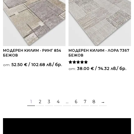
МОДЕРЕН КИЛИМ - РИНГ 854
МОДЕРЕН КИЛИМ - ЛОРА 7367
БЕЖОВ
БЕЖОВ
52.50
€
/ 102.68 лв.
/ бр.
от:
Оценено на
38.00
€
/ 74.32 лв.
/ бр.
от:
5.00
от 5
1
2
3
4
…
6
7
8
→