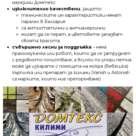
магазини Домтекс
изключително качествени
, защото:
техническите им характеристики нямат
паралел в България
са антистатични и антиалергични
могат да се перат, а цветовете запазват
своята красота
съвършено лесни за поддръжка
– няма
прахосмукачка или робот, които да се затруднят
с редовното почистване, а всички по-упори петна
може да изкарате с помощта на мокра (бебешка)
кърпичка или препарат за килими (Vanish и Astonish
са марките, които ние препоръчваме)