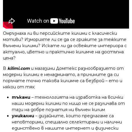
Омръзнаха ли ви персийските килими с класически
мотиви? Изморихте ли се да се грижите за тежките
вълнени килими? Искате ли да освежите интериора с
актуално, цветно и практично килимче на достъпна
цена?
В
kilimi.com
и магазини Домтекс разнообразието от
модерни килими е ненадминато, а причините да си
поръчате точно такова килимче са безброй – ето и
някои от тях:
тъкани
– технологията на изработка на всички
наши модерни килими по нищо не се различава от
тази на добре познатия ни вълнен килим
уникални
– дизайните, които предлагаме са
неповторими, специално селектирани и налични
единствено в нашите интернет и физически