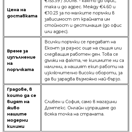
€153.39 / 300лв. - както до офис,
така и до адрес. Между €4.60 и
Цена на
€10.23 за по-малките поръчки в
доставката
зависимост от крайната им
стойност и дестинация (до офис
или адрес).
Всички поръчки се предават на
Еконт за разнос още на същия или
Време за
следващия работен ден. Това се
изпълнение
дължи на факта, че килимите ни са
на
налични, а нашият екип работи на
поръчката
изключително високи обороти, за
да ви зарадва възможно най-бързо.
Градове, в
които да се
видят на
Сливен и София, само в магазини
живо
Домтекс. Онлайн изпращаме до
нашите
всяка точка на страната.
модерни
килими