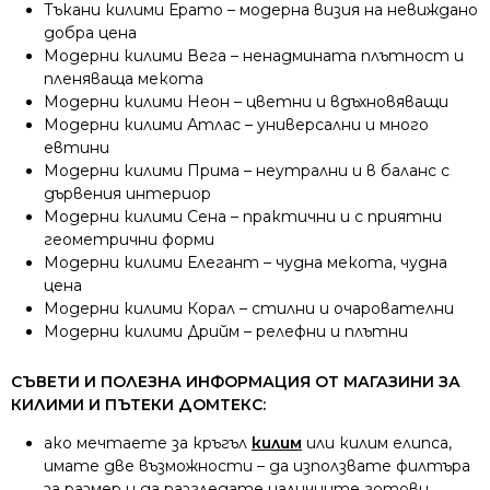
Тъкани килими Ерато – модерна визия на невиждано
добра цена
Модерни килими Вега – ненадмината плътност и
пленяваща мекота
Модерни килими Неон – цветни и вдъхновяващи
Модерни килими Атлас – универсални и много
евтини
Модерни килими Прима – неутрални и в баланс с
дървения интериор
Модерни килими Сена – практични и с приятни
геометрични форми
Модерни килими Елегант – чудна мекота, чудна
цена
Модерни килими Корал – стилни и очарователни
Модерни килими Дрийм – релефни и плътни
СЪВЕТИ И ПОЛЕЗНА ИНФОРМАЦИЯ ОТ МАГАЗИНИ ЗА
КИЛИМИ И ПЪТЕКИ ДОМТЕКС:
ако мечтаете за кръгъл
килим
или килим елипса,
имате две възможности – да използвате филтъра
за размер и да разгледате наличните готови