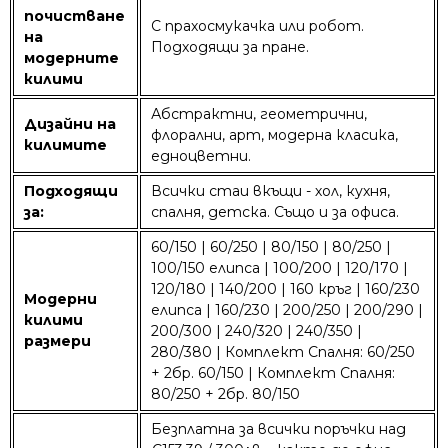
почистване
С прахосмукачка или робот.
на
Подходящи за пране.
модерните
килими
Абстрактни, геометрични,
Дизайни на
флорални, арт, модерна класика,
килимите
едноцветни.
Подходящи
Всички стаи вкъщи - хол, кухня,
за:
спалня, детска. Също и за офиса.
60/150 | 60/250 | 80/150 | 80/250 |
100/150 елипса | 100/200 | 120/170 |
120/180 | 140/200 | 160 кръг | 160/230
Модерни
елипса | 160/230 | 200/250 | 200/290 |
килими
200/300 | 240/320 | 240/350 |
размери
280/380 | Комплект Спалня: 60/250
+ 2бр. 60/150 | Комплект Спалня:
80/250 + 2бр. 80/150
Безплатна за всички поръчки над