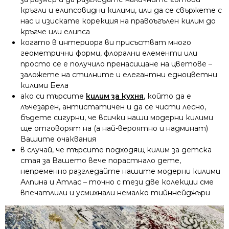
кръгли и елипсовидни килими, или да се свържете с
нас и изискате корекция на правоъгълен килим до
кръгче или елипса
когато в интериора ви присъстват много
геометрични форми, флорални елементи или
просто се е получило пренасищане на цветове –
заложете на стилните и елегантни едноцветни
килими Бела
ако си търсите
килим за кухня
, който да е
лъчезарен, антистатичен и да се чисти лесно,
бъдете сигурни, че всички наши модерни килими
ще отговорят на (а най-вероятно и надминат)
Вашите очаквания
в случай, че търсите подходящ килим за детска
стая за Вашето вече порастнало дете,
непременно разгледайте нашите модерни килими
Алпина и Атлас – точно с тези две колекции сме
впечатлили и усмихнали немалко тийннейджъри