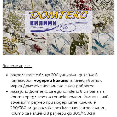
Знаете ли, че…
разполагаме с близо 200 уникални дизайна в
категория
модерни килими
, а качеството с
марка Домтекс несъмнено е най-доброто
магазини Домтекс са единствени в страната,
които предлагат истински големи килими – най-
големият размер при модерните килими е
280/380см (за разлика от класическите килими,
които са налични в размери до 300/400см)