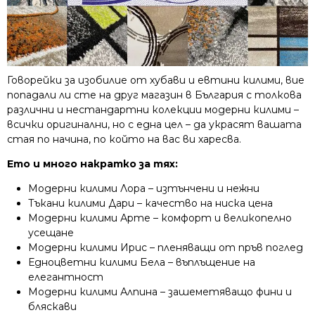
Говорейки за изобилие от хубави и евтини килими, вие
попадали ли сте на друг магазин в България с толкова
различни и нестандартни колекции модерни килими –
всички оригинални, но с една цел – да украсят вашата
стая по начина, по който на вас ви харесва.
Ето и много накратко за тях:
Модерни килими Лора – изтънчени и нежни
Тъкани килими Дари – качество на ниска цена
Модерни килими Арте – комфорт и великопелно
усещане
Модерни килими Ирис – пленяващи от пръв поглед
Едноцветни килими Бела – въплъщение на
елегантност
Модерни килими Алпина – зашеметяващо фини и
бляскави