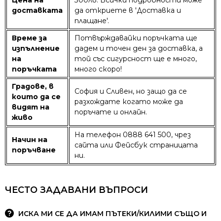
Цена на
300лв. Всички подробности може
доставката
да откриете в 'Доставка и
плащане'.
Време за
Потвърждавайки поръчката ще
изпълнение
дадем и точен ден за доставка, а
на
той със сигурсност ще е много,
поръчката
много скоро!
Градове, в
София и Сливен, но защо да се
които да се
разхождате когато може да
видят на
поръчате и онлайн.
живо
На телефон 0888 641 500, чрез
Начин на
сайта или Фейсбук страницата
поръчване
ни.
ЧЕСТО ЗАДАВАНИ ВЪПРОСИ
ИСКА МИ СЕ ДА ИМАМ ПЪТЕКИ/КИЛИМИ СЪЩО И