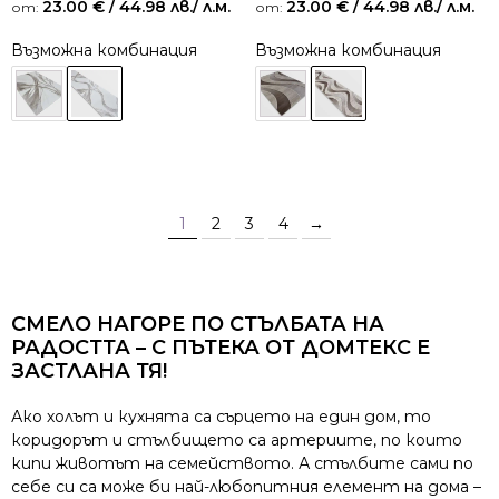
23.00
€
/ 44.98 лв.
/ л.м.
23.00
€
/ 44.98 лв.
/ л.м.
от:
от:
Възможна комбинация
Възможна комбинация
1
2
3
4
→
СМЕЛО НАГОРЕ ПО СТЪЛБАТА НА
РАДОСТТА – С ПЪТЕКА ОТ ДОМТЕКС Е
ЗАСТЛАНА ТЯ!
Ако холът и кухнята са сърцето на един дом, то
коридорът и стълбището са артериите, по които
кипи животът на семейството. А стълбите сами по
себе си са може би най-любопитния елемент на дома –