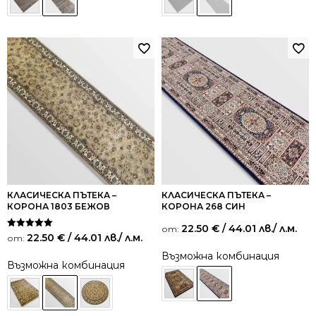
КЛАСИЧЕСКА ПЪТЕКА –
КЛАСИЧЕСКА ПЪТЕКА –
КОРОНА 1803 БЕЖОВ
КОРОНА 268 СИН
22.50
€
/ 44.01 лв.
/ л.м.
от:
Оценено на
22.50
€
/ 44.01 лв.
/ л.м.
от:
5.00
от 5
Възможна комбинация
Възможна комбинация