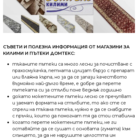
СЪВЕТИ И ПОЛЕЗНА ИНФОРМАЦИЯ ОТ МАГАЗИНИ ЗА
КИЛИМИ И ПЪТЕКИ ДОМТЕКС:
тъканите пътеки са много лесни за почистване с
прахосмукачка, петната излизат бързо с препарат
или влажна кърпа, но за да се запази качеството
възможно най-дълго време, е добре да перете
пътеката си за стълби поне веднъж годишно
докато мокетените пътеки лесно се пречупват
и заемат формата на стълбите, то ако сте се
спрели на тъкана пътека, нужно е да се снабдите
с пръчки, които да помогнат тя да стои стабилна
когато перете мокетените пътеки, не ги
оставяйте да се сушат с основата (гумата) към
слънцето, за да не нарушите целостта им