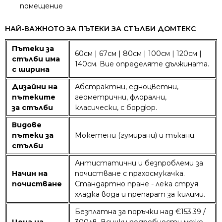
помещение
НАЙ-ВАЖНОТО ЗА ПЪТЕКИ ЗА СТЪЛБИ ДОМТЕКС
Пътеки за
60см | 67см | 80см | 100см | 120см |
стълби има
140см. Вие определяте дължината.
с ширина
Дизайни на
Абстрактни, едноцветни,
пътеките
геометрични, флорални,
за стълби
класически, с бордюр.
Видове
пътеки за
Мокетени (гумирани) и тъкани.
стълби
Антистатични и безпроблеми за
Начин на
почистване с прахосмукачка.
почистване
Стандартно пране - лека струя
хладка вода и препарат за килими.
Безплатна за поръчки над €153.39 /