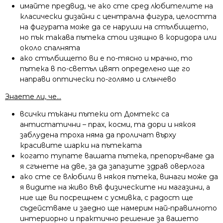
имайте предвид, че ако сте сред любителите на
класически дизайни с централна фигура, целостта
на фигурата може да се наруши на стълбището,
но пък такава пътека стои изящно в коридора или
около спалнята
ако стълбището ви е по-тясно и мрачно, то
пътека в по-светъл цвят определено ще го
направи оптически по-голямо и слънчево
Знаете ли, че…
всички тъкани пътеки от Домтекс са
антистатични – прах, косми, та дори и някоя
заблудена троха няма да проличат върху
красивите шарки на пътеката
когато тупате вашата пътека, препоръчваме да
я сгънете на две, за да запазите здрав оверлога
ако сте се влюбили в някоя пътека, винаги може да
я видите на живо във физическите ни магазини, а
ние ще ви посрещнем с усмивка, с радост ще
съдействаме и заедно ще намерим най-правилното
интериорно и практично решение за вашето