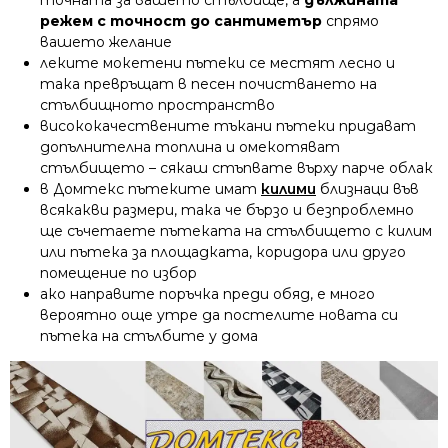
режем с точност до сантиметър
спрямо
вашето желание
леките мокетени пътеки се местят лесно и
така превръщат в песен почистването на
стълбищното пространство
висококачествените тъкани пътеки придават
допълнителна топлина и омекотяват
стълбището – сякаш стъпвате върху парче облак
в Домтекс пътеките имат
килими
близнаци във
всякакви размери, така че бързо и безпроблемно
ще съчетаете пътеката на стълбището с килим
или пътека за площадката, коридора или друго
помещение по избор
ако направите поръчка преди обяд, е много
вероятно още утре да постелите новата си
пътека на стълбите у дома