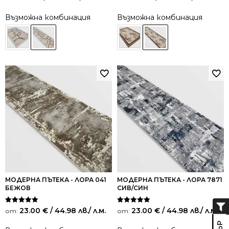
Възможна комбинация
Възможна комбинация
МОДЕРНА ПЪТЕКА - ЛОРА 041
МОДЕРНА ПЪТЕКА - ЛОРА 7871
БЕЖОВ
СИВ/СИН
Оценено на
Оценено на
23.00
€
/ 44.98 лв.
/ л.м.
23.00
€
/ 44.98 лв.
/ л.м.
от:
от:
5.00
5.00
от 5
от 5