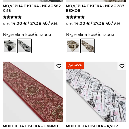
МОДЕРНА ПЪТЕКА - ИРИС 582
МОДЕРНА ПЪТЕКА - ИРИС 287
СИВ
БЕЖОВ
Оценено на
Оценено на
14.00
€
/ 27.38 лв.
/ л.м.
14.00
€
/ 27.38 лв.
/ л.м.
от:
от:
5.00
5.00
от 5
от 5
Възможна комбинация
Възможна комбинация
До -45%
МОКЕТЕНА ПЪТЕКА – ОЛИМП
МОКЕТЕНА ПЪТЕКА – АДОР