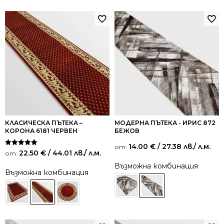
КЛАСИЧЕСКА ПЪТЕКА –
МОДЕРНА ПЪТЕКА - ИРИС 872
КОРОНА 6181 ЧЕРВЕН
БЕЖОВ
14.00
€
/ 27.38 лв.
/ л.м.
от:
Оценено на
22.50
€
/ 44.01 лв.
/ л.м.
от:
5.00
от 5
Възможна комбинация
Възможна комбинация