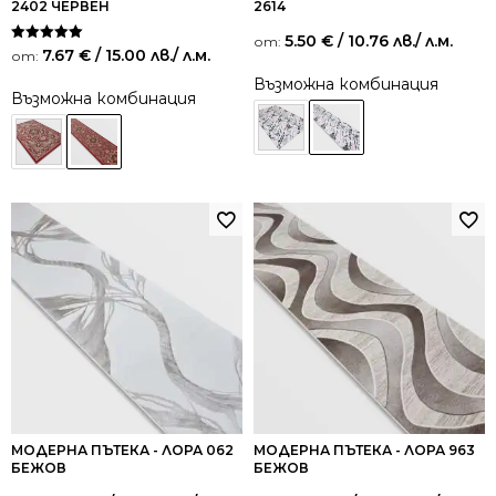
2402 ЧЕРВЕН
2614
5.50
€
/ 10.76 лв.
/ л.м.
от:
Оценено на
7.67
€
/ 15.00 лв.
/ л.м.
от:
5.00
от 5
Възможна комбинация
Възможна комбинация
МОДЕРНА ПЪТЕКА - ЛОРА 062
МОДЕРНА ПЪТЕКА - ЛОРА 963
БЕЖОВ
БЕЖОВ