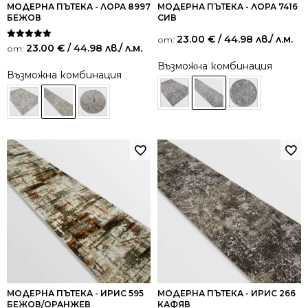
МОДЕРНА ПЪТЕКА - ЛОРА 8997
МОДЕРНА ПЪТЕКА - ЛОРА 7416
БЕЖОВ
СИВ
23.00
€
/ 44.98 лв.
/ л.м.
от:
Оценено на
23.00
€
/ 44.98 лв.
/ л.м.
от:
5.00
от 5
Възможна комбинация
Възможна комбинация
МОДЕРНА ПЪТЕКА - ИРИС 595
МОДЕРНА ПЪТЕКА - ИРИС 266
БЕЖОВ/ОРАНЖЕВ
КАФЯВ