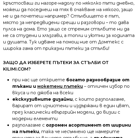
кръстосваш ги нагоре-надолу по няколко пъти дневно,
можеш да поседнеш на тях в очакване на някого, защо
не и да почетеш например? Стълбището е път,
място за непредвидени срещи и разговори – то дава
пулса на дома. Ето защо се стремим стълбите ни да
не са студени и хлъзгави, а топли и уютни за ходилата
и душата. Тук идваме на помощ ние от Домтекс с
широка гама от приказни пътеки за стълби!
ЗАЩО ДА ИЗБЕРЕТЕ ПЪТЕКИ ЗА СТЪЛБИ ОТ
KILIMI.COM?
при нас ще откриете
богато разнообразие от
тъкани и
мокетени пътеки
– отличен избор по
вкуса и по джоба на всеки
ексклузивните дизайни
, с които разполагаме,
варират от изчистени и издържани в един цвят,
през класически евъргрийн модели, до визии с
модерни елементи
разполагаме с
огромен асортимент от ширини
на пътеки
, така че несъмнено ще намерите
точната за вашето стълбище, а
дължината