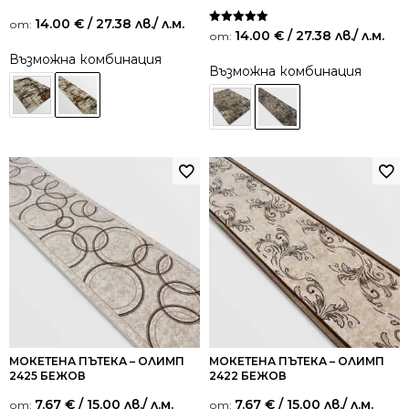
14.00
€
/ 27.38 лв.
/ л.м.
от:
Оценено на
14.00
€
/ 27.38 лв.
/ л.м.
от:
5.00
от 5
Възможна комбинация
Възможна комбинация
МОКЕТЕНА ПЪТЕКА – ОЛИМП
МОКЕТЕНА ПЪТЕКА – ОЛИМП
2425 БЕЖОВ
2422 БЕЖОВ
7.67
€
/ 15.00 лв.
/ л.м.
7.67
€
/ 15.00 лв.
/ л.м.
от:
от: