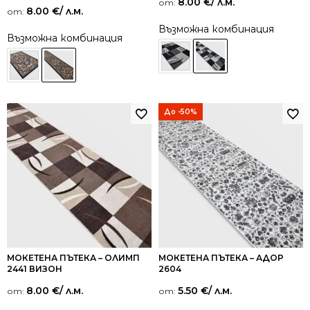
8.00
€
/ л.м.
от:
Оценено на
8.00
€
/ л.м.
от:
5.00
от 5
Възможна комбинация
Възможна комбинация
До -50%
МОКЕТЕНА ПЪТЕКА – ОЛИМП
МОКЕТЕНА ПЪТЕКА – АДОР
2441 ВИЗОН
2604
8.00
€
/ л.м.
5.50
€
/ л.м.
от:
от: