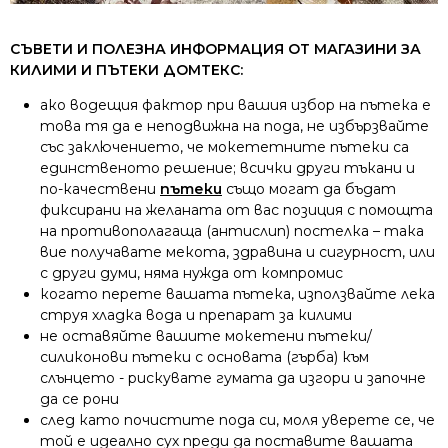
СЪВЕТИ И ПОЛЕЗНА ИНФОРМАЦИЯ ОТ МАГАЗИНИ ЗА
КИЛИМИ И ПЪТЕКИ ДОМТЕКС:
ако водещия фактор при вашия избор на пътека е
това тя да е неподвижна на пода, не избързвайте
със заключението, че мокететните пътеки са
единственото решение; всички други тъкани и
по-качествени
пътеки
също могат да бъдат
фиксирани на желаната от вас позиция с помощта
на противополагаща (антислип) постелка – така
вие получавате мекота, здравина и сигурност, или
с други думи, няма нужда от компромис
когато перете вашата пътека, използвайте лека
струя хладка вода и препарат за килими
не оставяйте вашите мокетени пътеки/
силиконови пътеки с основата (гърба) към
слънцето - рискувате гумата да изгори и започне
да се рони
след като почистите пода си, моля уверете се, че
той е идеално сух преди да поставите вашата