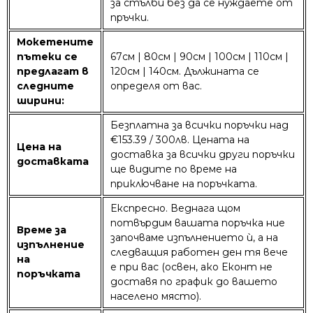
за стълби без да се нуждаете от
пръчки.
Мокетените
пътеки се
67см | 80см | 90см | 100см | 110см |
предлагат в
120см | 140см. Дължината се
следните
определя от вас.
ширини:
Безплатна за всички поръчки над
€153.39 / 300лв. Цената на
Цена на
доставка за всички други поръчки
доставката
ще видите по време на
приключване на поръчката.
Експресно. Веднага щом
потвърдим вашата поръчка ние
Време за
започваме изпълнението ѝ, а на
изпълнение
следващия работен ден тя вече
на
е при вас (освен, ако Еконт не
поръчката
доставя по график до вашето
населено място).