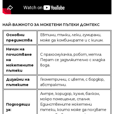
НАЙ-ВАЖНОТО ЗА МОКЕТЕНИ ПЪТЕКИ ДОМТЕКС
Основни
Евтини, тънки, леки, гумирани,
предимства
може да комбинирате и с килим.
Начин на
почистване
С прахосмукачка, робот, метла.
на
Перат се задължително с хладка
мокетените
вода.
пътеки
Дизайни на
Геометрични, с цветя, с бордюр,
пътеките
абстрактни.
Антре, коридор, кухня, балкон,
мокро помещение, спалня.
Подходящи
Единствените мокетени
за:
пътеки, които може да ползвате