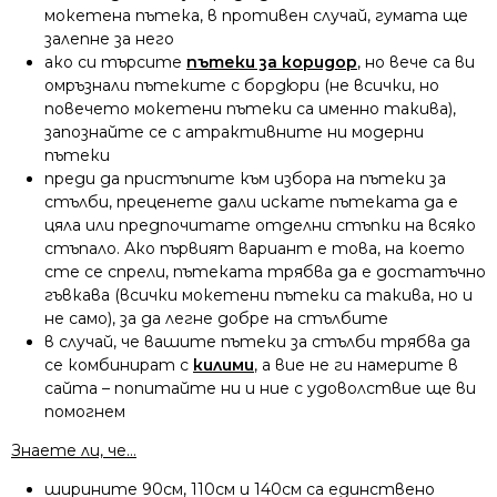
мокетена пътека, в противен случай, гумата ще
залепне за него
ако си търсите
пътеки за коридор
, но вече са ви
омръзнали пътеките с бордюри (не всички, но
повечето мокетени пътеки са именно такива),
запознайте се с атрактивните ни модерни
пътеки
преди да пристъпите към избора на пътеки за
стълби, преценете дали искате пътеката да е
цяла или предпочитате отделни стъпки на всяко
стъпало. Ако първият вариант е това, на което
сте се спрели, пътеката трябва да е достатъчно
гъвкава (всички мокетени пътеки са такива, но и
не само), за да легне добре на стълбите
в случай, че вашите пътеки за стълби трябва да
се комбинират с
килими
, а вие не ги намерите в
сайта – попитайте ни и ние с удоволствие ще ви
помогнем
Знаете ли, че…
ширините 90см, 110см и 140см са единствено