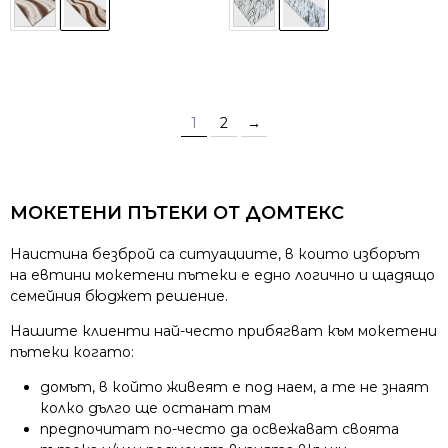
1
2
→
МОКЕТЕНИ ПЪТЕКИ ОТ ДОМТЕКС
Наистина безброй са ситуациите, в които изборът
на евтини мокетени пътеки е едно логично и щадящо
семейния бюджет решение.
Нашите клиенти най-често прибягват към мокетени
пътеки когато:
домът, в който живеят е под наем, а те не знаят
колко дълго ще останат там
предпочитат по-често да освежават своята