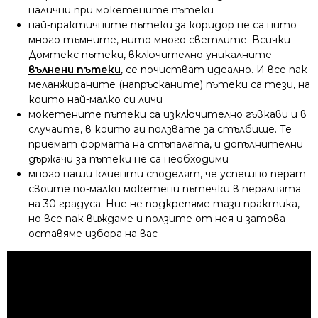
налични при мокетените пътеки
най-практичните пътеки за коридор не са нито
много тъмните, нито много светлите. Всички
Домтекс пътеки, включително уникалните
вълнени пътеки
, се почистват идеално. И все пак
меланжираните (напръсканите) пътеки са тези, на
които най-малко си личи
мокетените пътеки са изключително гъвкави и в
случаите, в които ги ползвате за стълбище. Те
приемат формата на стъпалата, и допълнителни
държачи за пътеки не са необходими
много наши клиенти споделят, че успешно перат
своите по-малки мокетени пътечки в пералнята
на 30 градуса. Ние не подкрепяме тази практика,
но все пак виждаме и ползите от нея и затова
оставяме избора на вас