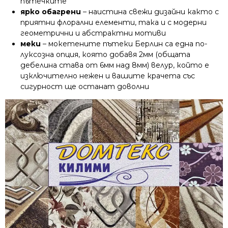
пътечките
ярко обагрени
– наистина свежи дизайни както с
приятни флорални елементи, така и с модерни
геометрични и абстрактни мотиви
меки
– мокетените пътеки Берлин са една по-
луксозна опция, която добавя 2мм (общата
дебелина става от 6мм над 8мм) велур, който е
изключително нежен и вашите крачета със
сигурност ще останат доволни