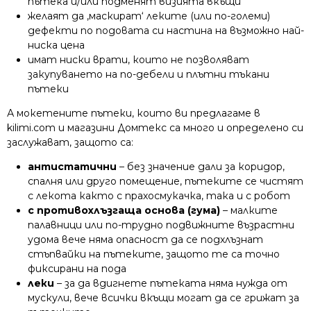
пътека и/или подменят визията вкъщи
желаят да ‚маскират‘ леките (или по-големи)
дефекти по подовата си настина на възможно най-
ниска цена
имат ниски врати, които не позволяват
закупуването на по-дебели и плътни тъкани
пътеки
А мокетените пътеки, които ви предлагаме в
kilimi.com и магазини Домтекс са много и определено си
заслужават, защото са:
антистатични
– без значение дали за коридор,
спалня или друго помещение, пътеките се чистят
с лекота както с прахосмукачка, така и с робот
с противохлъзгаща основа (гума)
– малките
палавници или по-трудно подвижните възрастни
удома вече няма опасност да се подхлъзнат
стъпвайки на пътеките, защото те са точно
фиксирани на пода
леки
– за да вдигнете пътеката няма нужда от
мускули, вече всички вкъщи могат да се грижат за