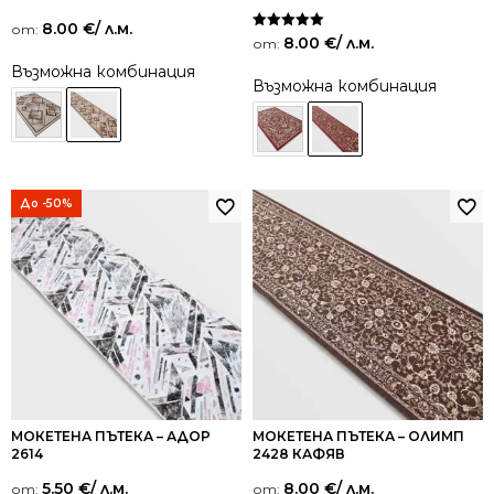
8.00
€
/ л.м.
от:
Оценено на
8.00
€
/ л.м.
от:
5.00
от 5
Възможна комбинация
Възможна комбинация
До -50%
МОКЕТЕНА ПЪТЕКА – АДОР
МОКЕТЕНА ПЪТЕКА – ОЛИМП
2614
2428 КАФЯВ
5.50
€
/ л.м.
8.00
€
/ л.м.
от:
от: