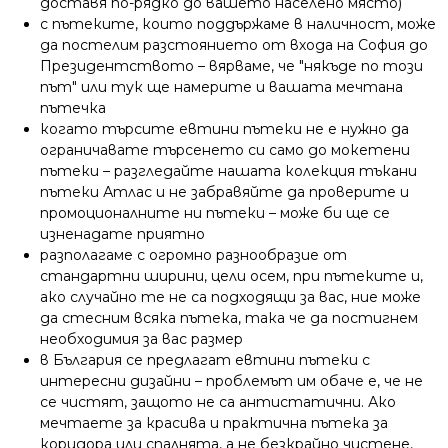
доставя по-рядко до вашето населено място)
с пътеките, които поддържаме в наличност, може
да постелим разстоянието от входа на София до
Президентството – вярваме, че "някъде по този
път" или тук ще намерите и вашата мечтана
пътечка
когато търсите евтини пътеки не е нужно да
ограничавате търсенето си само до мокетени
пътеки – разгледайте нашата колекция тъкани
пътеки Атлас и не забравяйте да проверите и
промоционалните ни пътеки – може би ще се
изненадате приятно
разполагаме с огромно разнообразие от
стандартни ширини, цели осем, при пътеките и,
ако случайно те не са подходящи за вас, ние може
да стесним всяка пътека, така че да постигнем
необходимия за вас размер
в България се предлагат евтини пътеки с
интересни дизайни – проблемът им обаче е, че не
се чистят, защото не са антистатични. Ако
мечтаете за красива и практична пътека за
коридора или спалнята, а не безкрайно чистене,