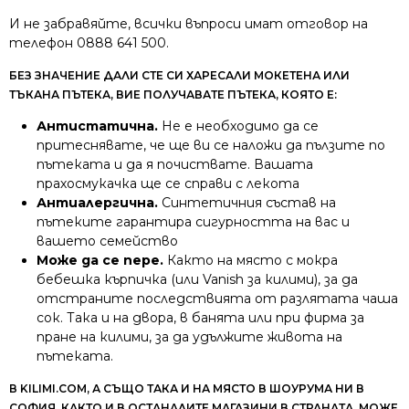
И не забравяйте, всички въпроси имат отговор на
телефон 0888 641 500.
БЕЗ ЗНАЧЕНИЕ ДАЛИ СТЕ СИ ХАРЕСАЛИ МОКЕТЕНА ИЛИ
ТЪКАНА ПЪТЕКА, ВИЕ ПОЛУЧАВАТЕ ПЪТЕКА, КОЯТО Е:
Антистатична.
Не е необходимо да се
притеснявате, че ще ви се наложи да пълзите по
пътеката и да я почиствате. Вашата
прахосмукачка ще се справи с лекота
Антиалергична.
Синтетичния състав на
пътеките гарантира сигурността на вас и
вашето семейство
Може да се пере.
Както на място с мокра
бебешка кърпичка (или Vanish за килими), за да
отстраните последствията от разлятата чаша
сок. Така и на двора, в банята или при фирма за
пране на килими, за да удължите живота на
пътеката.
В KILIMI.COM, А СЪЩО ТАКА И НА МЯСТО В ШОУРУМА НИ В
СОФИЯ, КАКТО И В ОСТАНАЛИТЕ МАГАЗИНИ В СТРАНАТА, МОЖЕ