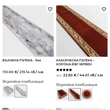
ВЪЛНЕНА ПЪТЕКА - 944
КЛАСИЧЕСКА ПЪТЕКА –
КОРОНА 6181 ЧЕРВЕН
110.00
€
/ 215.14 лв.
/ л.м.
Оценено на
22.50
€
/ 44.01 лв.
/ л.м.
от:
5.00
от 5
Възможна комбинация
Възможна комбинация