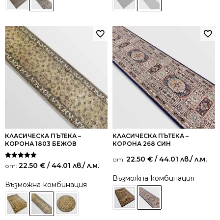
КЛАСИЧЕСКА ПЪТЕКА –
КЛАСИЧЕСКА ПЪТЕКА –
КОРОНА 1803 БЕЖОВ
КОРОНА 268 СИН
22.50
€
/ 44.01 лв.
/ л.м.
от:
Оценено на
22.50
€
/ 44.01 лв.
/ л.м.
от:
5.00
от 5
Възможна комбинация
Възможна комбинация