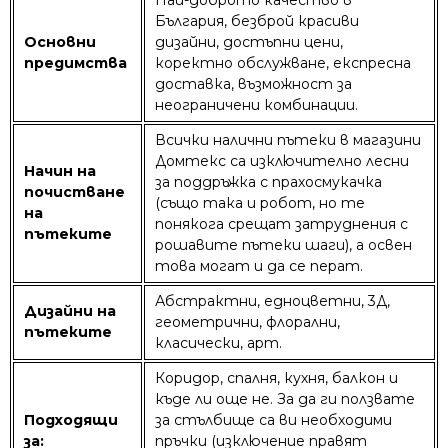
България, безброй красиви
Основни
дизайни, достъпни цени,
предимства
коректно обслужване, експресна
доставка, възможност за
неограничени комбинации.
Всички налични пътеки в магазини
Домтекс са изключително лесни
Начин на
за поддръжка с прахосмукачка
почистване
(също така и робот, но те
на
понякога срещат затруднения с
пътеките
рошавите пътеки шаги), а освен
това могат и да се перат.
Абстрактни, едноцветни, 3Д,
Дизайни на
геометрични, флорални,
пътеките
класически, арт.
Коридор, спалня, кухня, балкон и
къде ли още не. За да ги ползвате
Подходящи
за стълбище са ви необходими
за:
пръчки (изключение правят