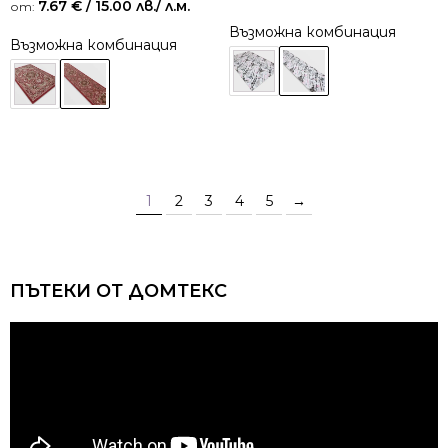
Оценено на
7.67
€
/ 15.00 лв.
/ л.м.
от:
5.00
от 5
Възможна комбинация
Възможна комбинация
1
2
3
4
5
→
ПЪТЕКИ ОТ ДОМТЕКС