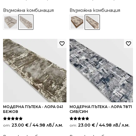
Възможна комбинация
Възможна комбинация
МОДЕРНА ПЪТЕКА - ЛОРА 041
МОДЕРНА ПЪТЕКА - ЛОРА 7871
БЕЖОВ
СИВ/СИН
Оценено на
Оценено на
23.00
€
/ 44.98 лв.
/ л.м.
23.00
€
/ 44.98 лв.
/ л.м.
от:
от:
5.00
5.00
от 5
от 5