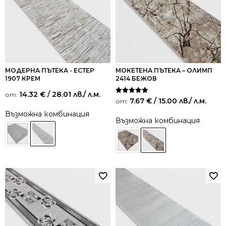
МОДЕРНА ПЪТЕКА - ЕСТЕР
МОКЕТЕНА ПЪТЕКА – ОЛИМП
1907 КРЕМ
2414 БЕЖОВ
14.32
€
/ 28.01 лв.
/ л.м.
от:
Оценено на
7.67
€
/ 15.00 лв.
/ л.м.
от:
5.00
от 5
Възможна комбинация
Възможна комбинация