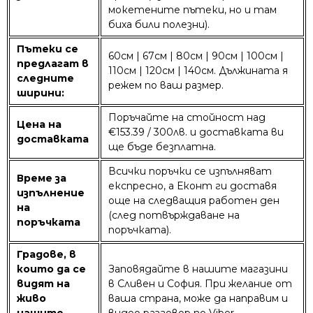
мокетените пътеки, но и там
биха били полезни).
Пътеки се
60см | 67см | 80см | 90см | 100см |
предлагат в
110см | 120см | 140см. Дължината я
следните
режем по ваш размер.
ширини:
Поръчайте на стойност над
Цена на
€153.39 / 300лв. и доставката ви
доставката
ще бъде безплатна.
Всички поръчки се изпълняват
Време за
експресно, а Еконт ги доставя
изпълнение
още на следващия работен ден
на
(след потвърждаване на
поръчката
поръчката).
Градове, в
които да се
Заповядайте в нашите магазини
видят на
в Сливен и София. При желание от
живо
ваша страна, може да направим и
нашите
видео разговор по Viber.