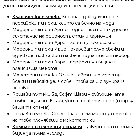
ДА СЕ НАСЛАДИТЕ НА СЛЕДНИТЕ КОЛЕКЦИИ ПЪТЕКИ:
Класически пътеки
Корона – доказалите се
персийски пътеки, които са вечно на мода
Модерни пътеки Арте – едно наистина чудесно
съчетание на ефирност, стил и хармония
Модерни пътеки Дари – леки и универсални
Модерни пътеки Ирис – очарователно свежи и
вдъхващи нов живот на вече познатия интериор
Модерни пътеки Лора – перфектна визия и
пленяваща мекота
Мокетени пътеки Олимп – евтини пътеки за
всеки и навсякъде, а освен това са и с гумирана
основа
Рошави пътеки 3Д Софт Шаги – съвършената
комбинация от визия, уют и практичност (напр. за
вашата спалня)
Рошави пътеки Опал Шаги – семпли, но за сметка
на това пленяващи с мекотата си
Комплект пътеки за спалня
– завършена и стилна
визия за пълна наслада.