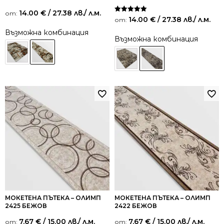
14.00
€
/ 27.38 лв.
/ л.м.
от:
Оценено на
14.00
€
/ 27.38 лв.
/ л.м.
от:
5.00
от 5
Възможна комбинация
Възможна комбинация
МОКЕТЕНА ПЪТЕКА – ОЛИМП
МОКЕТЕНА ПЪТЕКА – ОЛИМП
2425 БЕЖОВ
2422 БЕЖОВ
7.67
€
/ 15.00 лв.
/ л.м.
7.67
€
/ 15.00 лв.
/ л.м.
от:
от: