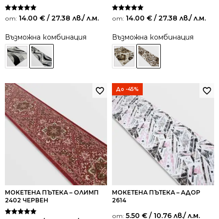
Оценено на
Оценено на
14.00
€
/ 27.38 лв.
/ л.м.
14.00
€
/ 27.38 лв.
/ л.м.
от:
от:
5.00
5.00
от 5
от 5
Възможна комбинация
Възможна комбинация
До -45%
МОКЕТЕНА ПЪТЕКА – ОЛИМП
МОКЕТЕНА ПЪТЕКА – АДОР
2402 ЧЕРВЕН
2614
5.50
€
/ 10.76 лв.
/ л.м.
от: