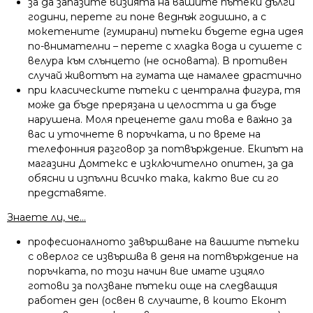
за да запазите визията на вашите пътеки дълги
години, перете ги поне веднъж годишно, а с
мокетените (гумирани) пътеки бъдете една идея
по-внимателни – перете с хладка вода и сушете с
велура към слънцето (не основата). В противен
случай животът на гумата ще намалее драстично
при класическите пътеки с централна фигура, тя
може да бъде прерязана и целостта и да бъде
нарушена. Моля преценете дали това е важно за
вас и уточнете в поръчката, и по време на
телефонния разговор за потвърждение. Екипът на
магазини Домтекс е изключително опитен, за да
обясни и изпълни всичко така, както вие си го
представяте.
Знаете ли, че…
професионалното завършване на вашите пътеки
с оверлог се извършва в деня на потвърждение на
поръчката, по този начин вие имате изцяло
готови за ползване пътеки още на следващия
работен ден (освен в случаите, в които Еконт