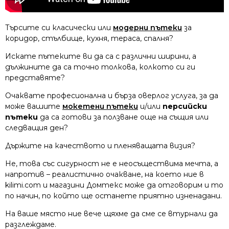
Търсите си класически или
модерни пътеки
за
коридор, стълбище, кухня, тераса, спалня?
Искате пътеките ви да са с различни ширини, а
дължините да са точно толкова, колкото си ги
представяте?
Очаквате професионална и бърза оверлог услуга, за да
може вашите
мокетени пътеки
и/или
персийски
пътеки
да са готови за ползване още на същия или
следващия ден?
Държите на качеството и пленяващата визия?
Не, това със сигурност не е неосъществима мечта, а
напротив – реалистично очакване, на което ние в
kilimi.com и магазини Домтекс може да отговорим и то
по начин, по който ще останете приятно изненадани.
На ваше място ние вече щяхме да сме се втурнали да
разглеждаме.