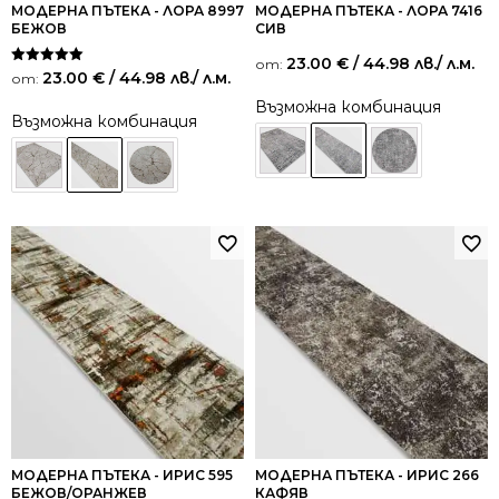
МОДЕРНА ПЪТЕКА - ЛОРА 8997
МОДЕРНА ПЪТЕКА - ЛОРА 7416
БЕЖОВ
СИВ
23.00
€
/ 44.98 лв.
/ л.м.
от:
Оценено на
23.00
€
/ 44.98 лв.
/ л.м.
от:
5.00
от 5
Възможна комбинация
Възможна комбинация
МОДЕРНА ПЪТЕКА - ИРИС 595
МОДЕРНА ПЪТЕКА - ИРИС 266
БЕЖОВ/ОРАНЖЕВ
КАФЯВ