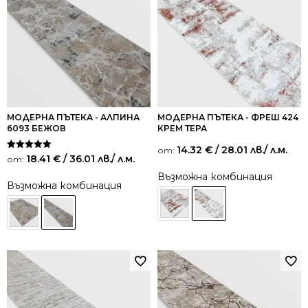
МОДЕРНА ПЪТЕКА - АЛПИНА
МОДЕРНА ПЪТЕКА - ФРЕШ 424
6093 БЕЖОВ
КРЕМ ТЕРА
14.32
€
/ 28.01 лв.
/ л.м.
от:
Оценено на
18.41
€
/ 36.01 лв.
/ л.м.
от:
5.00
от 5
Възможна комбинация
Възможна комбинация