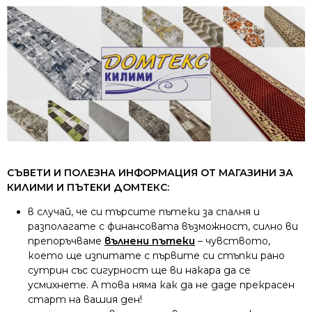
СЪВЕТИ И ПОЛЕЗНА ИНФОРМАЦИЯ ОТ МАГАЗИНИ ЗА
КИЛИМИ И ПЪТЕКИ ДОМТЕКС:
в случай, че си търсите пътеки за спалня и
разполагате с финансовата възможност, силно ви
препоръчваме
вълнени пътеки
– чувството,
което ще изпитате с първите си стъпки рано
сутрин със сигурност ще ви накара да се
усмихнете. А това няма как да не даде прекрасен
старт на вашия ден!