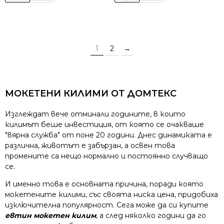
1
2
→
МОКЕТЕНИ КИЛИМИ ОТ ДОМТЕКС
Изглеждат вече отминали годините, в които
килимът беше инвестиция, от която се очакваше
"вярна служба" от поне 20 години. Днес динамиката е
различна, животът е забързан, а освен това
промените са нещо нормално и постоянно случващо
се.
И именно това е основната причина, поради която
мокетените килими, със своята ниска цена, придобиха
изключителна популярност. Сега може да си купите
евтин мокетен килим
, а след няколко години да го