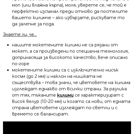
моп (или влажна кърпа), моля, уверете се, че той е
перфектно изсъхнал преди отново да постелите
вашето килимче – ако избързате, рискувате то
да залепне за пода.
Знаете ли, че…
нашите мокетените килими не са рязани от
мокет, а са произведени по специална технология,
допринасяща за високото качество, вече описано
по-горе
мокетените килими са с изключително нисък
косъм (до 2 мм) и наклон на нишката не
съществува – това значи, че цветовете на килима
изглеждат еднакво от всички страни. За разлика
от тях, тъканите
килими
се характеризират с
висок велур (10-20 мм) и когато са нови, от едната
страна цветовете изглеждат по-светли и с
времето се балансират.