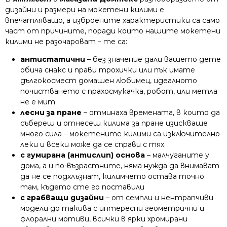
дизайни и размери на мокетени килими е
впечатляващо, а изброените характеристики са само
част от причините, поради които нашите мокетени
килими не разочароват – те са:
антистатични
– без значение дали вашето дете
обича снакс и прави трохички или пък имате
дългокосмест домашен любимец, идеалното
почистването с прахосмукачка, робот, или метла
не е мит
лесни за пране
– отминаха времената, в които да
събереш и отнесеш килима за пране изискваше
много сила – мокетените килими са изключително
леки и всеки може да се справи с тях
с гумирана (антислип) основа
– малчуганите у
дома, а и по-възрастните, няма нужда да внимават
да не се подхлъзнат, килимчето остава точно
там, където сте го поставили
с грабващи дизайни
– от семпли и нентрапчиви
модели до такива с интересни геометрични и
флорални мотиви, всички в ярки хромирани