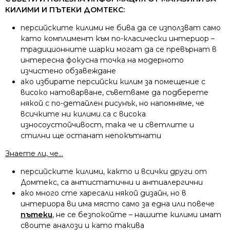
КИЛИМИ И ПЪТЕКИ ДОМТЕКС:
персийските килими не бива да се използват само
като комплимент към по-класически интериор –
традиционните шарки могат да се превърнат в
интересна фокусна точка на модерното
изчистено обзавеждане
ако избирате персийски килим за помещение с
високо натоварване, съветваме да подберете
някой с по-детайлен рисунък, но напомняме, че
всичките ни килими са с висока
износоустойчивост, така че и светлите и
стилни ще останат непокътнати
Знаете ли, че…
персийските килими, както и всички други от
Домтекс, са антистатични и антиалергични
ако много сте харесали някой дизайн, но в
интериора ви има място само за една или повече
пътеки
, не се безпокойте – нашите килими имат
своите аналози и като такива