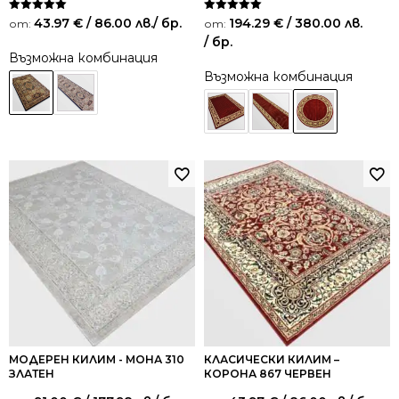
Оценено на
Оценено на
43.97
€
/ 86.00 лв.
/ бр.
194.29
€
/ 380.00 лв.
от:
от:
5.00
5.00
/ бр.
от 5
от 5
Възможна комбинация
Възможна комбинация
МОДЕРЕН КИЛИМ - МОНА 310
КЛАСИЧЕСКИ КИЛИМ –
ЗЛАТЕН
КОРОНА 867 ЧЕРВЕН