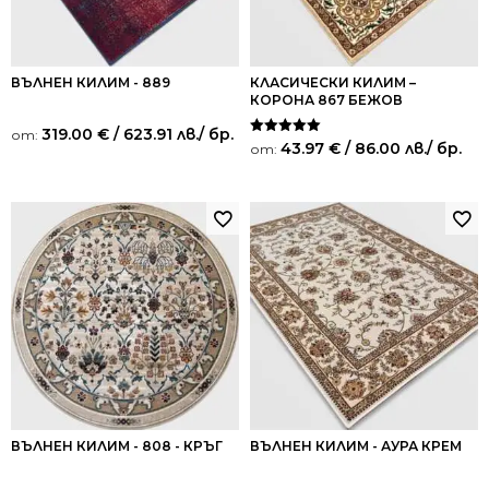
ВЪЛНЕН КИЛИМ - 889
КЛАСИЧЕСКИ КИЛИМ –
КОРОНА 867 БЕЖОВ
319.00
€
/ 623.91 лв.
/ бр.
от:
Оценено на
43.97
€
/ 86.00 лв.
/ бр.
от:
5.00
от 5
ВЪЛНЕН КИЛИМ - 808 - КРЪГ
ВЪЛНЕН КИЛИМ - АУРА КРЕМ