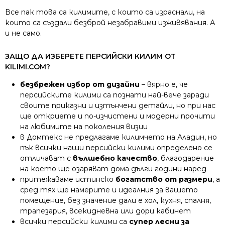
Все пак това са килимите, с които са израснали, на
които са създали безброй незабравими изживявания. А
и не само.
ЗАЩО ДА ИЗБЕРЕТЕ ПЕРСИЙСКИ КИЛИМ ОТ
KILIMI.COM?
безбрежен избор от дизайни
– вярно е, че
персийските килими са познати най-вече заради
своите приказни и изтънчени детайли, но при нас
ще откриете и по-изчистени и модерни прочити
на любимите на поколения визии
в Домтекс не предлагаме килимчето на Аладин, но
пък всички наши персийски килими определено се
отличават с
вълшебно качество
, благодарение
на което ще озаряват дома дълги години наред
притежаваме истинско
богатство от размери
, а
сред тях ще намерите и идеалния за вашето
помещение, без значение дали е хол, кухня, спалня,
трапезария, всекидневна или дори кабинет
всички персийски килими са
супер лесни за