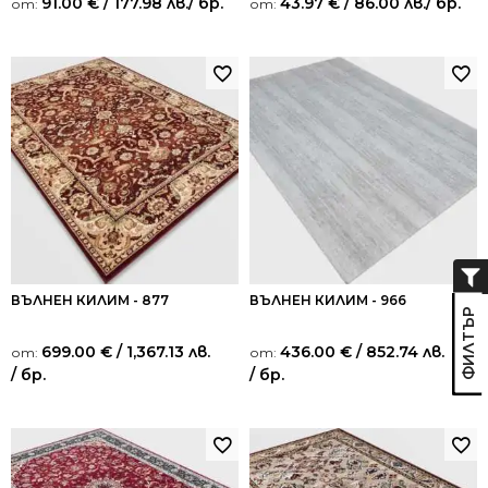
91.00
€
/ 177.98 лв.
/ бр.
43.97
€
/ 86.00 лв.
/ бр.
от:
от:
ВЪЛНЕН КИЛИМ - 877
ВЪЛНЕН КИЛИМ - 966
699.00
€
/ 1,367.13 лв.
436.00
€
/ 852.74 лв.
от:
от:
/ бр.
/ бр.