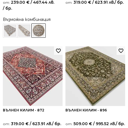
239.00
€
/ 467.44 лв.
319.00
€
/ 623.91 лв.
/ бр.
от:
от:
/ бр.
Възможна комбинация
ВЪЛНЕН КИЛИМ - 872
ВЪЛНЕН КИЛИМ - 896
319.00
€
/ 623.91 лв.
/ бр.
509.00
€
/ 995.52 лв.
/ бр.
от:
от: