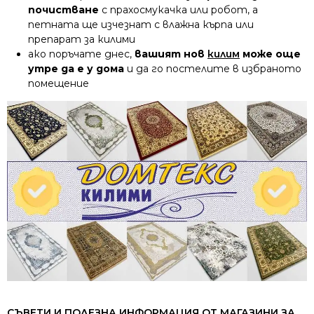
почистване
с прахосмукачка или робот, а
петната ще изчезнат с влажна кърпа или
препарат за килими
ако поръчате днес,
вашият нов
килим
може още
утре да е у дома
и да го постелите в избраното
помещение
СЪВЕТИ И ПОЛЕЗНА ИНФОРМАЦИЯ ОТ МАГАЗИНИ ЗА