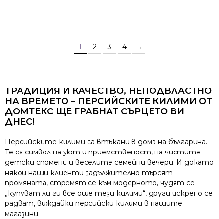
1
2
3
4
→
ТРАДИЦИЯ И КАЧЕСТВО, НЕПОДВЛАСТНО
НА ВРЕМЕТО – ПЕРСИЙСКИТЕ КИЛИМИ ОТ
ДОМТЕКС ЩЕ ГРАБНАТ СЪРЦЕТО ВИ
ДНЕС!
Персийските килими са втъкани в дома на българина.
Те са символ на уют и приемственост, на чистите
детски спомени и веселите семейни вечери. И докато
някои наши клиенти задължително търсят
промяната, стремят се към модерното, чудят се
„купуват ли ги все още тези килими“, други искрено се
радват, виждайки персийски килими в нашите
магазини.