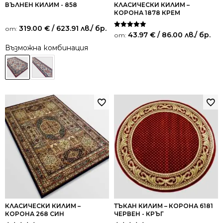
ВЪЛНЕН КИЛИМ - 858
КЛАСИЧЕСКИ КИЛИМ –
КОРОНА 1878 КРЕМ
319.00
€
/ 623.91 лв.
/ бр.
от:
Оценено на
43.97
€
/ 86.00 лв.
/ бр.
от:
5.00
от 5
Възможна комбинация
КЛАСИЧЕСКИ КИЛИМ –
ТЪКАН КИЛИМ – КОРОНА 6181
КОРОНА 268 СИН
ЧЕРВЕН - КРЪГ