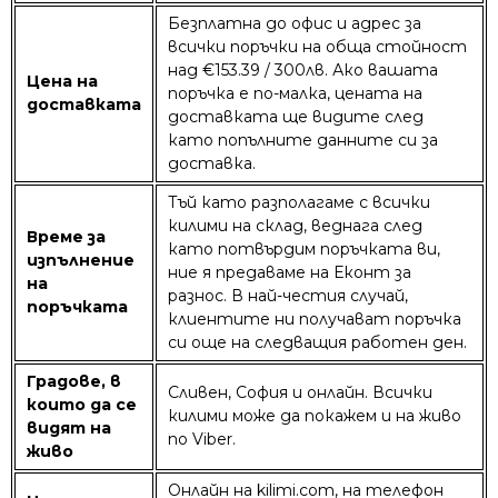
Безплатна до офис и адрес за
всички поръчки на обща стойност
над €153.39 / 300лв. Ако вашата
Цена на
поръчка е по-малка, цената на
доставката
доставката ще видите след
като попълните данните си за
доставка.
Тъй като разполагаме с всички
килими на склад, веднага след
Време за
като потвърдим поръчката ви,
изпълнение
ние я предаваме на Еконт за
на
разнос. В най-честия случай,
поръчката
клиентите ни получават поръчка
си още на следващия работен ден.
Градове, в
Сливен, София и онлайн. Всички
които да се
килими може да покажем и на живо
видят на
по Viber.
живо
Онлайн на kilimi.com, на телефон