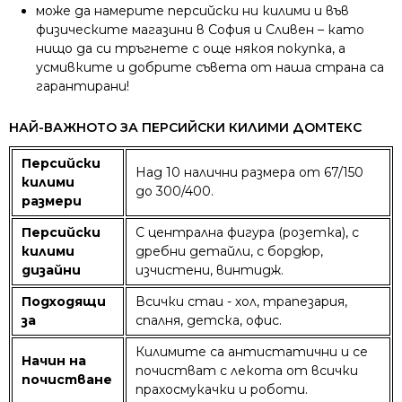
може да намерите персийски ни килими и във
физическите магазини в София и Сливен – като
нищо да си тръгнете с още някоя покупка, а
усмивките и добрите съвета от наша страна са
гарантирани!
НАЙ-ВАЖНОТО ЗА ПЕРСИЙСКИ КИЛИМИ ДОМТЕКС
Персийски
Над 10 налични размера от 67/150
килими
до 300/400.
размери
Персийски
С централна фигура (розетка), с
килими
дребни детайли, с бордюр,
дизайни
изчистени, винтидж.
Подходящи
Всички стаи - хол, трапезария,
за
спалня, детска, офис.
Килимите са антистатични и се
Начин на
почистват с лекота от всички
почистване
прахосмукачки и роботи.