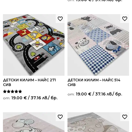
5.00
от 5
ДЕТСКИ КИЛИМ – НАЙС 271
ДЕТСКИ КИЛИМ – НАЙС 514
СИВ
СИВ
19.00
€
/ 37.16 лв.
/ бр.
от:
Оценено на
19.00
€
/ 37.16 лв.
/ бр.
от:
5.00
от 5