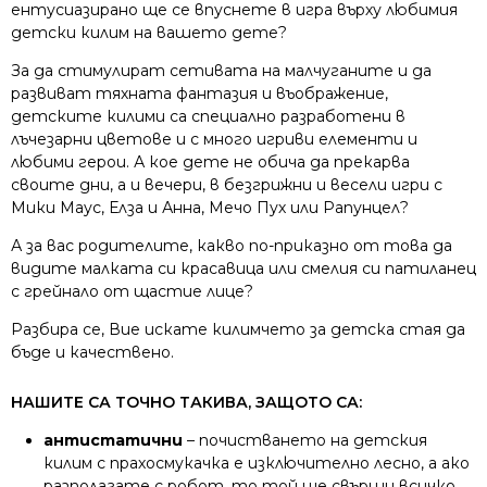
ентусиазирано ще се впуснете в игра върху любимия
детски килим на вашето дете?
За да стимулират сетивата на малчуганите и да
развиват тяхната фантазия и въображение,
детските килими са специално разработени в
лъчезарни цветове и с много игриви елементи и
любими герои. А кое дете не обича да прекарва
своите дни, а и вечери, в безгрижни и весели игри с
Мики Маус, Елза и Анна, Мечо Пух или Рапунцел?
А за вас родителите, какво по-приказно от това да
видите малката си красавица или смелия си патиланец
с грейнало от щастие лице?
Разбира се, Вие искате килимчето за детска стая да
бъде и качествено.
НАШИТЕ СА ТОЧНО ТАКИВА, ЗАЩОТО СА:
антистатични
– почистването на детския
килим с прахосмукачка е изключително лесно, а ако
разполагате с робот, то той ще свърши всичко