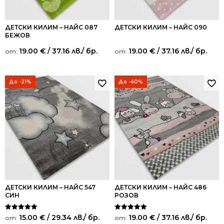
ДЕТСКИ КИЛИМ – НАЙС 087
ДЕТСКИ КИЛИМ – НАЙС 090
БЕЖОВ
19.00
€
/ 37.16 лв.
/ бр.
19.00
€
/ 37.16 лв.
/ бр.
от:
от:
До -21%
До -40%
ДЕТСКИ КИЛИМ – НАЙС 547
ДЕТСКИ КИЛИМ – НАЙС 486
СИН
РОЗОВ
Оценено на
Оценено на
15.00
€
/ 29.34 лв.
/ бр.
19.00
€
/ 37.16 лв.
/ бр.
от:
от:
5.00
5.00