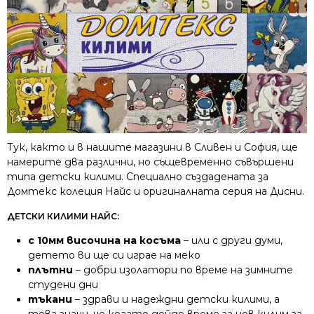
Тук, както и в нашите магазини в Сливен и София, ще
намерите два различни, но същевременно съвършени
типа детски килими. Специално създадената за
Домтекс колеция Найс и оригиналната серия на Дисни.
ДЕТСКИ КИЛИМИ НАЙС:
с 10мм височина на косъма
– или с други думи,
детето ви ще си играе на меко
плътни
– добри изолатори по време на зимните
студени дни
тъкани
– здрави и надеждни детски килими, а
това значи, че когато дойде време за нов килим за