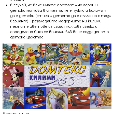
в случай, че вече имате достатъчно герои и
детски мотиви в стаята, не е нужно и килимът
да е детски (стига и детето да е съгласно с този
вариант) – разгледайте модерните ни килими,
техните цветове са също толкова свежи и
определено биха се вписали във вече създаденото
детско царство
Знаете ли, че…