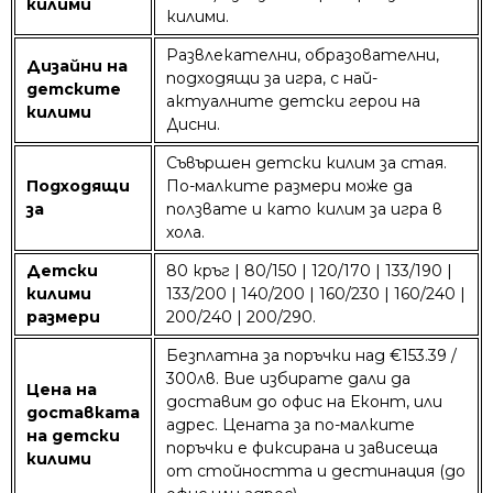
килими
килими.
Развлекателни, образователни,
Дизайни на
подходящи за игра, с най-
детските
актуалните детски герои на
килими
Дисни.
Съвършен детски килим за стая.
Подходящи
По-малките размери може да
за
ползвате и като килим за игра в
хола.
Детски
80 кръг | 80/150 | 120/170 | 133/190 |
килими
133/200 | 140/200 | 160/230 | 160/240 |
размери
200/240 | 200/290.
Безплатна за поръчки над €153.39 /
300лв. Вие избирате дали да
Цена на
доставим до офис на Еконт, или
доставката
адрес. Цената за по-малките
на детски
поръчки е фиксирана и зависеща
килими
от стойността и дестинация (до