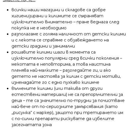
всички наши магазини и складове са добре
хигиенизирани и килимите се съхраняват
изключително внимателно – пране веднага след
покупка не е необходимо
разполагаме с голяма наличност от детски килими
и с лекота се справяме с обзавеждането на
детски градини и занимални
рошавите килими шаги в момента са
изключително популярни сред всички поколения –
мекотата е неповторима, а това наистина
пленява най-малките – разгледайте ги, и ако
детето не настоява за килим с детски мотиви,
изненадайте го с едно пухкаво килимче
вълнените килими (или такива от други
естествени материали) не са препоръчителни за
деца – те са значително по-трудни за почистване
най-вече от по-сериозните замърсявания (като
„рисунка“ с маркер), защото при третирането им
с по-силни препарати рискувате да избелите
засегнатата зона