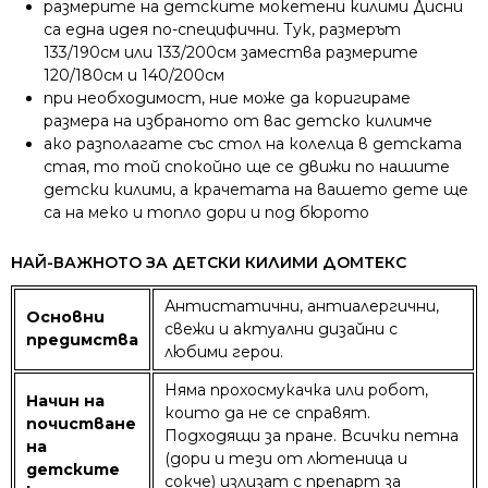
размерите на детските мокетени килими Дисни
са една идея по-специфични. Тук, размерът
133/190см или 133/200см замества размерите
120/180см и 140/200см
при необходимост, ние може да коригираме
размера на избраното от вас детско килимче
ако разполагате със стол на колелца в детската
стая, то той спокойно ще се движи по нашите
детски килими, а крачетата на вашето дете ще
са на меко и топло дори и под бюрото
НАЙ-ВАЖНОТО ЗА ДЕТСКИ КИЛИМИ ДОМТЕКС
Антистатични, антиалергични,
Основни
свежи и актуални дизайни с
предимства
любими герои.
Няма прохосмукачка или робот,
Начин на
които да не се справят.
почистване
Подходящи за пране. Всички петна
на
(дори и тези от лютеница и
детските
сокче) излизат с препарт за