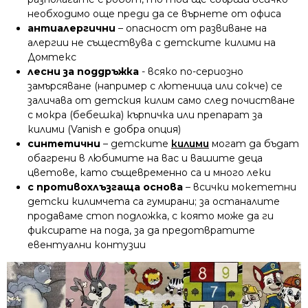
необходимо още преди да се върнете от офиса
антиалергични
– опасност от развиване на
алергии не съществува с детските килими на
Домтекс
лесни за поддръжка
- всяко по-сериозно
замърсяване (например с лютеница или сокче) се
заличава от детския килим само след почистване
с мокра (бебешка) кърпичка или препарат за
килими (Vanish е добра опция)
синтетични
– детските
килими
могат да бъдат
обагрени в любимите на вас и вашите деца
цветове, като същевременно са и много леки
с противохлъзгаща основа
– всички мокететни
детски килимчета са гумирани; за останалите
продаваме стоп подложка, с която може да ги
фиксирате на пода, за да предотвратите
евентуални контузии