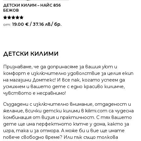
ДЕТСКИ КИЛИМ – НАЙС 856
БЕЖОВ
Оценено на
19.00
€
/ 37.16 лв.
/ бр.
от:
5.00
от 5
ДЕТСКИ КИЛИМИ
Признаваме, че да допринасяме за вашия уют и
комфорт е изключително удоволствие за целия екип
на магазини Домтекс! И все пак, когато успеем да
усмихнем и вашето дете с едно красиво килимче,
чувството е несравнимо!
Създадени с изключително внимание, отдаденост и
желание, всички детски килими в kilimi.com са чудесна
комбинация от визия и практичност. С тях вашето
дете ще има перфектното кътче у дома, както за
игра, така и за отмора. А може би и вие ще имате
повече свободно време? Или пък също толкова