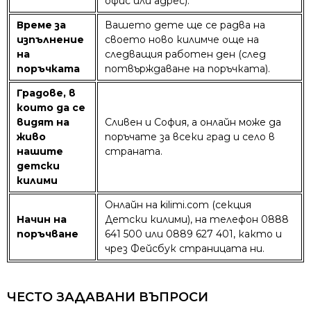
офис или адрес).
Време за
Вашето дете ще се радва на
изпълнение
своето ново килимче още на
на
следващия работен ден (след
поръчката
потвърждаване на поръчката).
Градове, в
които да се
видят на
Сливен и София, а онлайн може да
живо
поръчате за всеки град и село в
нашите
страната.
детски
килими
Онлайн на kilimi.com (секция
Начин на
Детски килими), на телефон 0888
поръчване
641 500 или 0889 627 401, както и
чрез Фейсбук страницата ни.
ЧЕСТО ЗАДАВАНИ ВЪПРОСИ