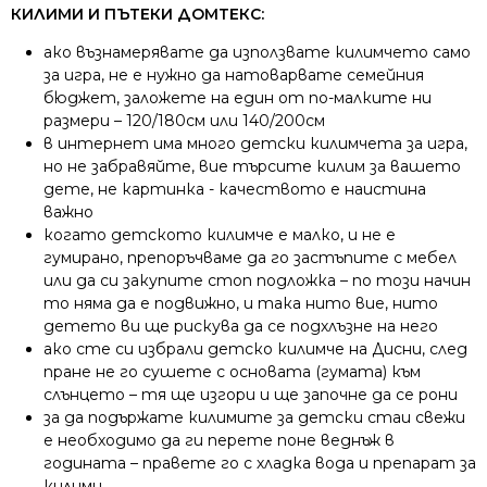
КИЛИМИ И ПЪТЕКИ ДОМТЕКС:
ако възнамерявате да използвате килимчето само
за игра, не е нужно да натоварвате семейния
бюджет, заложете на един от по-малките ни
размери – 120/180см или 140/200см
в интернет има много детски килимчета за игра,
но не забравяйте, вие търсите килим за вашето
дете, не картинка - качеството е наистина
важно
когато детското килимче е малко, и не е
гумирано, препоръчваме да го застъпите с мебел
или да си закупите стоп подложка – по този начин
то няма да е подвижно, и така нито вие, нито
детето ви ще рискува да се подхлъзне на него
ако сте си избрали детско килимче на Дисни, след
пране не го сушете с основата (гумата) към
слънцето – тя ще изгори и ще започне да се рони
за да подържате килимите за детски стаи свежи
е необходимо да ги перете поне веднъж в
годината – правете го с хладка вода и препарат за
килими