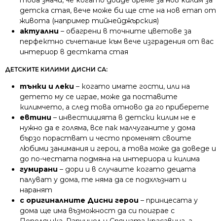
детска стая, вече може би ще сте на нов етап от
живота (например тийнейджърския)
актуални
– обагрени в точните цветове за
перфектно съчетание към вече изградения от вас
интериор в дестката стая
ДЕТСКИТЕ КИЛИМИ ДИСНИ СА:
тънки и леки
– когато имате гости, или на
детето му се играе, може да поставите
килимчето, а след това отново да го приберете
евтини
– инвестицията в детски килим не е
нужно да е голяма, все пак малчуганите у дома
бързо порастват и често променят своите
любими занимания и герои, а това може да доведе и
до по-честата подмяна на интериора и килима
гумирани
– дори и в случаите когато децата
палуват у дома, те няма да се подхлъзнат и
наранят
с оригиналните Дисни герои
– принцесата у
дома ще има възможност да си поиграе с
Пепеляшка, Рапунцел и Спящата красавица, а