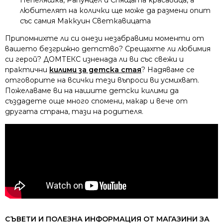
любителят на колички ще може да размени опит
със самия Маккуин Светкавицата
Припомнихте ли си онези незабравими моменти от
вашето безгрижно детство? Срещахте ли любимия
си герой? ДОМТЕКС изненада ли ви със свежи и
практични
килими за детска стая
? Надяваме се
отговорите на всички тези въпроси ви усмихват.
Пожелаваме ви на нашите детски килими да
създадете още много спомени, макар и вече от
другата страна, тази на родителя.
СЪВЕТИ И ПОЛЕЗНА ИНФОРМАЦИЯ ОТ МАГАЗИНИ ЗА