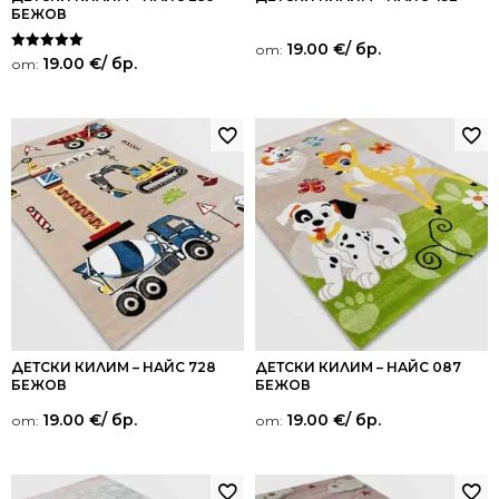
БЕЖОВ
19.00
€
/ бр.
от:
Оценено на
19.00
€
/ бр.
от:
5.00
от 5
ДЕТСКИ КИЛИМ – НАЙС 728
ДЕТСКИ КИЛИМ – НАЙС 087
БЕЖОВ
БЕЖОВ
19.00
€
/ бр.
19.00
€
/ бр.
от:
от: