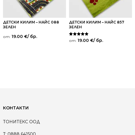
ДЕТСКИ КИЛИМ – НАЙС 088
ДЕТСКИ КИЛИМ – НАЙС 857
ЗЕЛЕН
ЗЕЛЕН
19.00
€
/ бр.
от:
Оценено на
19.00
€
/ бр.
от:
5.00
от 5
КОНТАКТИ
ТОНИТЕКС ООД
T:
0888 641500