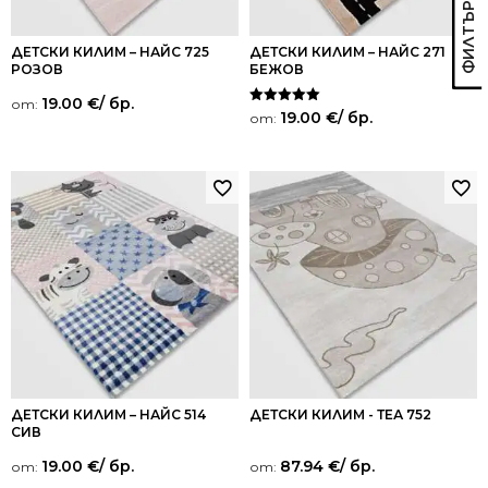
ДЕТСКИ КИЛИМ – НАЙС 725
ДЕТСКИ КИЛИМ – НАЙС 271
РОЗОВ
БЕЖОВ
19.00
€
/ бр.
от:
Оценено на
19.00
€
/ бр.
от:
5.00
от 5
ДЕТСКИ КИЛИМ – НАЙС 514
ДЕТСКИ КИЛИМ - ТЕА 752
СИВ
19.00
€
/ бр.
87.94
€
/ бр.
от:
от: