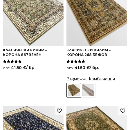
КЛАСИЧЕСКИ КИЛИМ –
КЛАСИЧЕСКИ КИЛИМ –
КОРОНА 867 ЗЕЛЕН
КОРОНА 268 БЕЖОВ
Оценено на
Оценено на
41.50
€
/ бр.
41.50
€
/ бр.
от:
от:
5.00
5.00
от 5
от 5
Възможна комбинация