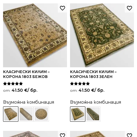
КЛАСИЧЕСКИ КИЛИМ –
КЛАСИЧЕСКИ КИЛИМ –
КОРОНА 1803 БЕЖОВ
КОРОНА 1803 ЗЕЛЕН
Оценено на
Оценено на
41.50
€
/ бр.
41.50
€
/ бр.
от:
от:
5.00
5.00
от 5
от 5
Възможна комбинация
Възможна комбинация