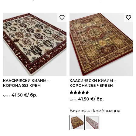
5.00
5.00
от 5
от 5
КЛАСИЧЕСКИ КИЛИМ –
КЛАСИЧЕСКИ КИЛИМ –
КОРОНА 553 КРЕМ
КОРОНА 268 ЧЕРВЕН
41.50
€
/ бр.
от:
Оценено на
41.50
€
/ бр.
от:
5.00
от 5
Възможна комбинация