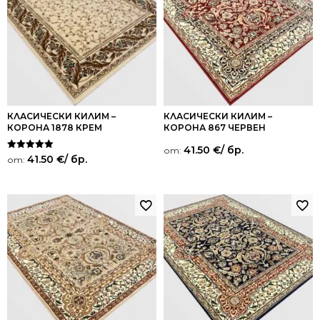
КЛАСИЧЕСКИ КИЛИМ –
КЛАСИЧЕСКИ КИЛИМ –
КОРОНА 1878 КРЕМ
КОРОНА 867 ЧЕРВЕН
41.50
€
/ бр.
от:
Оценено на
41.50
€
/ бр.
от:
5.00
от 5