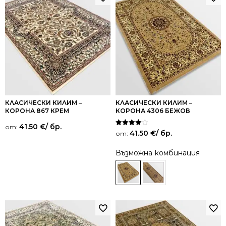
КЛАСИЧЕСКИ КИЛИМ –
КЛАСИЧЕСКИ КИЛИМ –
КОРОНА 867 КРЕМ
КОРОНА 4306 БЕЖОВ
41.50
€
/ бр.
от:
Оценено
41.50
€
/ бр.
от:
на
4.00
от 5
Възможна комбинация