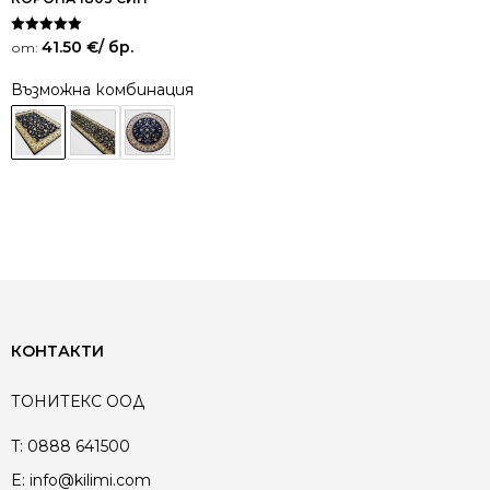
Оценено на
41.50
€
/ бр.
от:
5.00
от 5
Възможна комбинация
КОНТАКТИ
ТОНИТЕКС ООД
T:
0888 641500
E:
info@kilimi.com