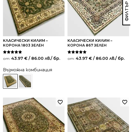
КЛАСИЧЕСКИ КИЛИМ –
КЛАСИЧЕСКИ КИЛИМ –
КОРОНА 1803 ЗЕЛЕН
КОРОНА 867 ЗЕЛЕН
Оценено на
Оценено на
43.97
€
/ 86.00 лв.
/ бр.
43.97
€
/ 86.00 лв.
/ бр.
от:
от:
5.00
5.00
от 5
от 5
Възможна комбинация