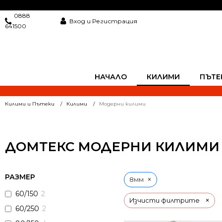
0888
Вход и Регистрация
641500
НАЧАЛО
КИЛИМИ
ПЪТЕ
Килими и Пътеки
Килими
Модерни килими
ДОМТЕКС МОДЕРНИ КИЛИМИ 
РАЗМЕР
×
8мм
60/150
2
×
Изчисти филтрите
60/250
2