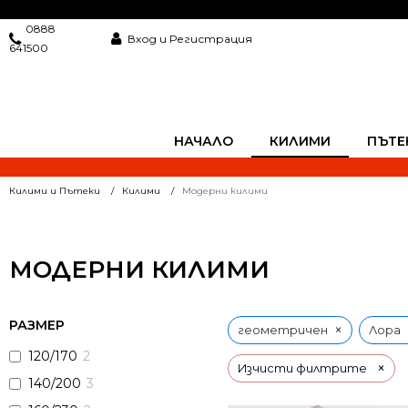
0888
Вход и Регистрация
641500
НАЧАЛО
КИЛИМИ
ПЪТЕ
Килими и Пътеки
Килими
Модерни килими
МОДЕРНИ КИЛИМИ
РАЗМЕР
×
геометричен
Лора
120/170
2
×
Изчисти филтрите
140/200
3