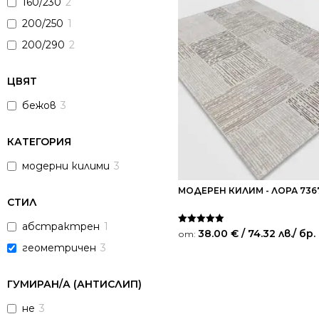
160/230
2
200/250
1
200/290
2
ЦВЯТ
бежов
3
КАТЕГОРИЯ
модерни килими
3
МОДЕРЕН КИЛИМ - ЛОРА 73
СТИЛ
абстрактрен
1
Оценено на
38.00
€
/ 74.32 лв.
/ бр.
от:
5.00
геометричен
3
от 5
ГУМИРАН/А (АНТИСЛИП)
не
3