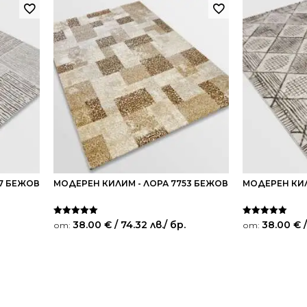
67 БЕЖОВ
МОДЕРЕН КИЛИМ - ЛОРА 7753 БЕЖОВ
МОДЕРЕН КИЛ
Оценено на
Оценено на
38.00
€
/ 74.32 лв.
/ бр.
38.00
€
/
от:
от:
5.00
5.00
от 5
от 5