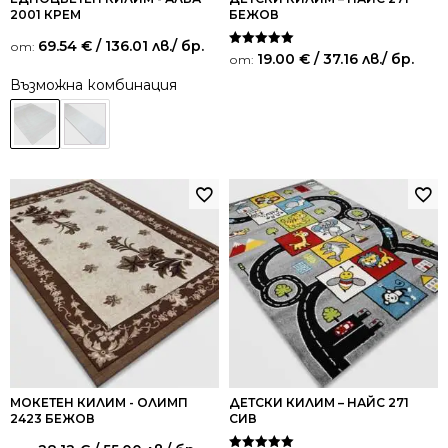
2001 КРЕМ
БЕЖОВ
69.54
€
/ 136.01 лв.
/ бр.
от:
Оценено на
19.00
€
/ 37.16 лв.
/ бр.
от:
5.00
от 5
Възможна комбинация
МОКЕТЕН КИЛИМ - ОЛИМП
ДЕТСКИ КИЛИМ – НАЙС 271
2423 БЕЖОВ
СИВ