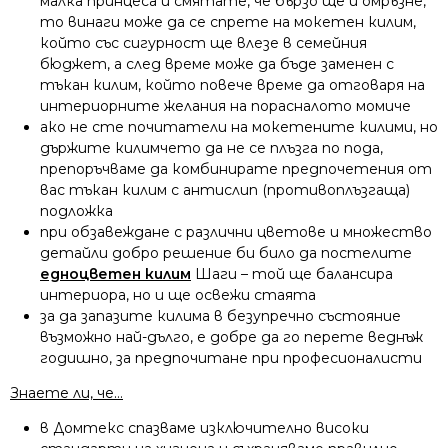
малка принцеса и смятате, че бързо ще ѝ омръзне,
то винаги може да се спрете на мокетен килим,
който със сигурност ще влезе в семейния
бюджет, а след време може да бъде заменен с
тъкан килим, който повече време да отговаря на
интериорните желания на порасналото момиче
ако не сте почитатели на мокетените килими, но
държите килимчето да не се плъзга по пода,
препоръчваме да комбинирате предпочетения от
вас тъкан килим с антислип (противоплъзгаща)
подложка
при обзавеждане с различни цветове и множество
детайли добро решение би било да постелите
едноцветен килим
Шаги – той ще балансира
интериора, но и ще освежи стаята
за да запазите килима в безупречно състояние
възможно най-дълго, е добре да го перете веднъж
годишно, за предпочитане при професионалисти
Знаете ли, че…
в Домтекс спазваме изключително високи