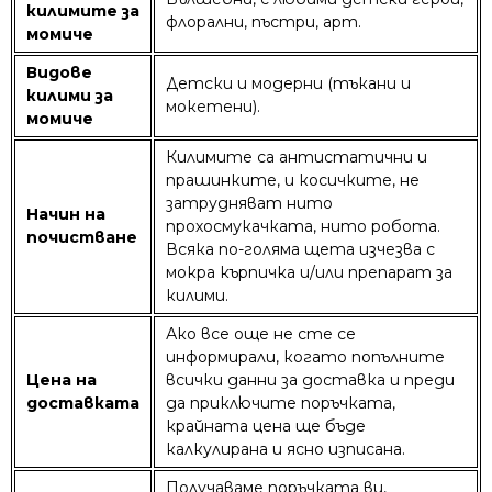
килимите за
флорални, пъстри, арт.
момиче
Видове
Детски и модерни (тъкани и
килими за
мокетени).
момиче
Килимите са антистатични и
прашинките, и косичките, не
затрудняват нито
Начин на
прохосмукачката, нито робота.
почистване
Всяка по-голяма щета изчезва с
мокра кърпичка и/или препарат за
килими.
Ако все още не сте се
информирали, когато попълните
Цена на
всички данни за доставка и преди
доставката
да приключите поръчката,
крайната цена ще бъде
калкулирана и ясно изписана.
Получаваме поръчката ви,