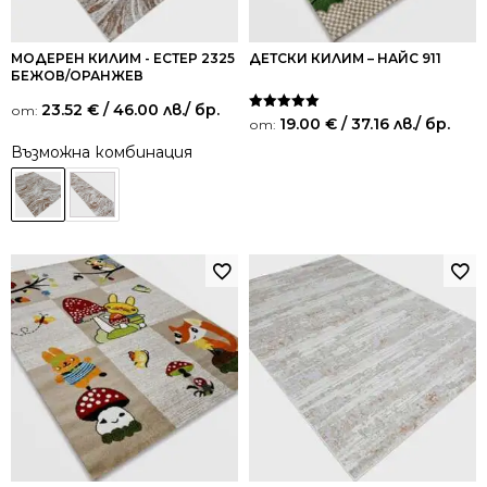
МОДЕРЕН КИЛИМ - ЕСТЕР 2325
ДЕТСКИ КИЛИМ – НАЙС 911
БЕЖОВ/ОРАНЖЕВ
23.52
€
/ 46.00 лв.
/ бр.
от:
Оценено на
19.00
€
/ 37.16 лв.
/ бр.
от:
5.00
от 5
Възможна комбинация