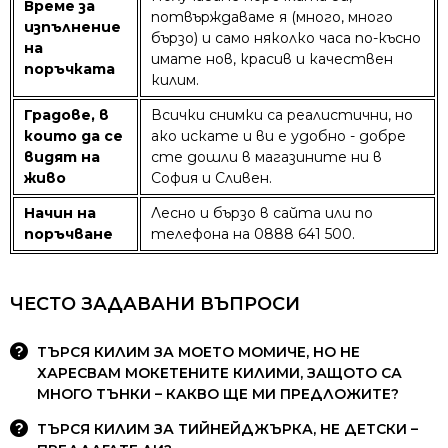
Време за
потвърждаваме я (много, много
изпълнение
бързо) и само няколко часа по-късно
на
имате нов, красив и качествен
поръчката
килим.
Градове, в
Всички снимки са реалистични, но
които да се
ако искате и ви е удобно - добре
видят на
сте дошли в магазините ни в
живо
София и Сливен.
Начин на
Лесно и бързо в сайта или по
поръчване
телефона на 0888 641 500.
ЧЕСТО ЗАДАВАНИ ВЪПРОСИ
ТЪРСЯ КИЛИМ ЗА МОЕТО МОМИЧЕ, НО НЕ
ХАРЕСВАМ МОКЕТЕНИТЕ КИЛИМИ, ЗАЩОТО СА
МНОГО ТЪНКИ – КАКВО ЩЕ МИ ПРЕДЛОЖИТЕ?
ТЪРСЯ КИЛИМ ЗА ТИЙНЕЙДЖЪРКА, НЕ ДЕТСКИ –