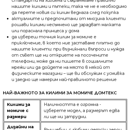
стандарти на хигиена и съхраняваме правилно
нашите килими и пътеки, така че не е необходимо
да перете новия си килим веднага след покупка
актуалните и предпочитани от мнозина клиенти
рошави килими несъмнено ще зарадват малката
или пораснала принцеса у дома
да избереш точния килим за момиче е
приключение, в което ние заставаме плътно до
нашите клиенти: при възникнали въпроси и нужда
от съвет ще ни откриете на посочените
телефони, може да ни пишете в социалните
мрежи или да дойдете на място в някой от
физическите магазини – ще ви обслужим с усмивка
и заедно ще намерим най-правилното решение
НАЙ-ВАЖНОТО ЗА КИЛИМИ ЗА МОМИЧЕ ДОМТЕКС
Килими за
Наличността е огромна -
момиче с
изберете модел, а размерът едва
размери
ли ще ни затрудни.
Дизайни на
Вълшебни, с любими детски герои,