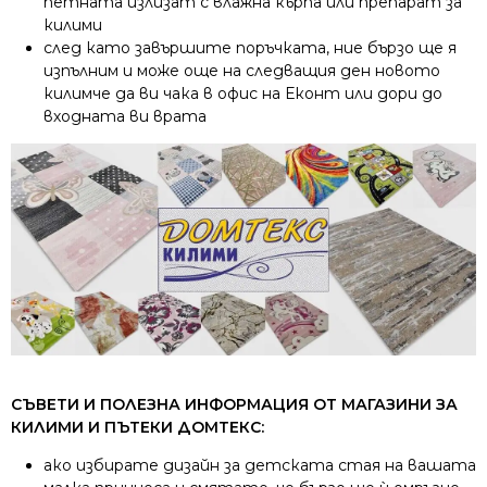
петната излизат с влажна кърпа или препарат за
килими
след като завършите поръчката, ние бързо ще я
изпълним и може още на следващия ден новото
килимче да ви чака в офис на Еконт или дори до
входната ви врата
СЪВЕТИ И ПОЛЕЗНА ИНФОРМАЦИЯ ОТ МАГАЗИНИ ЗА
КИЛИМИ И ПЪТЕКИ ДОМТЕКС:
ако избирате дизайн за детската стая на вашата