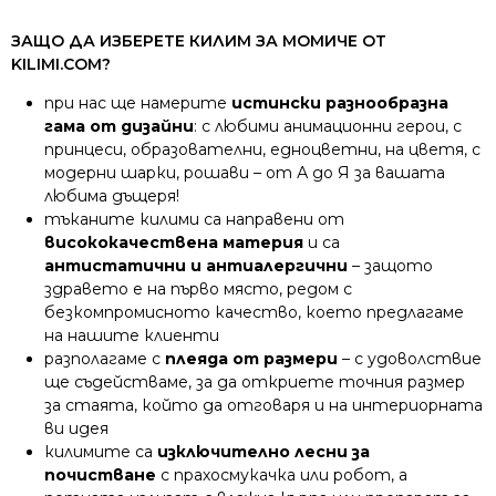
ЗАЩО ДА ИЗБЕРЕТЕ КИЛИМ ЗА МОМИЧЕ ОТ
KILIMI.COM?
при нас ще намерите
истински разнообразна
гама от дизайни
: с любими анимационни герои, с
принцеси, образователни, едноцветни, на цветя, с
модерни шарки, рошави – от А до Я за вашата
любима дъщеря!
тъканите килими са направени от
висококачествена материя
и са
антистатични и антиалергични
– защото
здравето е на първо място, редом с
безкомпромисното качество, което предлагаме
на нашите клиенти
разполагаме с
плеяда от размери
– с удоволствие
ще съдействаме, за да откриете точния размер
за стаята, който да отговаря и на интериорната
ви идея
килимите са
изключително лесни за
почистване
с прахосмукачка или робот, а