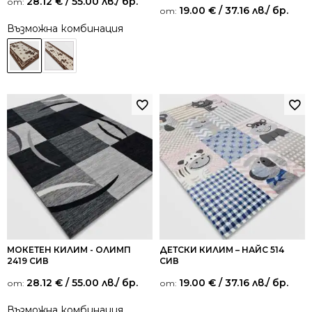
28.12
€
/ 55.00 лв.
/ бр.
от:
Оценено на
19.00
€
/ 37.16 лв.
/ бр.
от:
5.00
от 5
Възможна комбинация
МОКЕТЕН КИЛИМ - ОЛИМП
ДЕТСКИ КИЛИМ – НАЙС 514
2419 СИВ
СИВ
28.12
€
/ 55.00 лв.
/ бр.
19.00
€
/ 37.16 лв.
/ бр.
от:
от:
Възможна комбинация