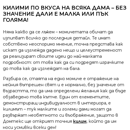
КИЛИМИ ПО ВКУСА НА ВСЯКА ДАМА – БЕЗ
ЗНАЧЕНИЕ ДАЛИ Е МАЛКА ИЛИ ПЪК
ГОЛЯМА!
Няма какво да се лъжем – момичетата обичат да
изпипват всичко до последния детайл. Те имат
собствено неоспоримо мнение, точна представа как
искат да изглежда дадено нещо и целеустременост
да реализират своите идеи до най-малката
подробност: от това как да си подредят играчките
до това как да изглеждат на бала.
Разбира се, стаята на едно момиче е отражение на
нейния вътрешен свят и е нормално, без значение от
възрастта, то да има определени желания как да бъде
обзаведено това кътче. Един от елементите,
демонстриращ индивидуалност в интериора, е
килимът – тук малките и големи дами могат да
развържат необятното си въображение, защото в
Домтекс ще открият точния
килим
, който да им
носи усмивки всеки ден!