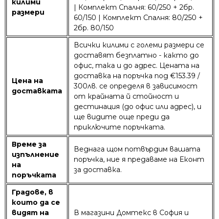
килими
| Комплект Спалня: 60/250 + 2бр.
размери
60/150 | Комплект Спалня: 80/250 +
2бр. 80/150
Всички килими с големи размери се
доставят безплатно - както до
офис, така и до адрес. Цената на
доставка на поръчка под €153.39 /
Цена на
300лв. се определя в зависимост
доставката
от крайната й стойност и
дестинация (до офис или адрес), и
ще видите още преди да
приключите поръчката.
Време за
Веднага щом потвърдим вашата
изпълнение
поръчка, ние я предаваме на Еконт
на
за доставка.
поръчката
Градове, в
които да се
видят на
В магазини Домтекс в София и