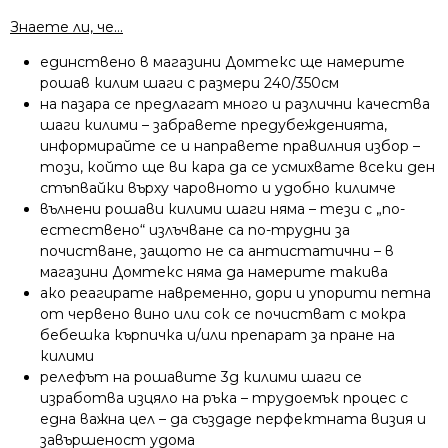
Знаете ли, че…
единствено в магазини Домтекс ще намерите
рошав килим шаги с размери 240/350см
на пазара се предлагат много и различни качества
шаги килими – забравете предубежденията,
информирайте се и направете правилния избор –
този, който ще ви кара да се усмихвате всеки ден
стъпвайки върху чаровното и удобно килимче
вълнени рошави килими шаги няма – тези с „по-
естествено“ излъчване са по-трудни за
почистване, защото не са антистатични – в
магазини Домтекс няма да намерите такива
ако реагирате навременно, дори и упорити петна
от червено вино или сок се почистват с мокра
бебешка кърпичка и/или препарат за пране на
килими
релефът на рошавите 3д килими шаги се
изработва изцяло на ръка – трудоемък процес с
една важна цел – да създаде перфектната визия и
завършеност удома