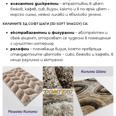
елегантно дискретни
– атрактивни в цвят:
бежов, кафяв, сив, визон, както и в по-ярък цвят –
морско синьо, нежно лилаво и ябълково зелено
КИЛИМИТЕ 3Д СОФТ ШАГИ (3D SOFT SHAGGY) СА:
екстравагантни и фигурални
– абстрактен и
свеж акцент, открояват се чудесно в помещения
с изчистен интериор
релефни
– пленяваща визия, която превръща
стандартните цветове – сиво, бежово и кафяво, в
нещо различно и актуално