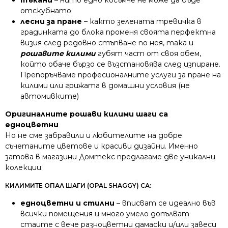
отскубнато
лесни за пране
– както зелената тревичка в
градинката до блока променя своята перфектна
визия след редовно стъпване по нея, така и
рошавите килими
губят част от своя обем,
който обаче бързо се възстановява след изпиране.
Препоръчваме професионалните услуги за пране на
килими или грижата в домашни условия (не
автомивките)
Оригиналните рошави килими шаги са
едноцветни
Но не сме забравили и любителите на добре
съчетаните цветове и красиви дизайни. Именно
затова в магазини Домтекс предлагаме две уникални
колекции:
КИЛИМИТЕ ОПАЛ ШАГИ (OPAL SHAGGY) СА:
едноцветни и стилни
– вписват се идеално във
всички помещения и много умело допълват
стаите с вече разноцветни дамаски и/или завеси