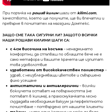
При поръчка на
рошав килим
шаги от
kilimi.com
,
качеството, което ще получите, ще ви впечатли и
превърне в почитател на магазини Домтекс.
ЗАЩО СМЕ ТАКА СИГУРНИ ЛИ? ЗАЩОТО ВСИЧКИ
НАШИ РОШАВИ КИЛИМИ ШАГИ СА:
с 4см височина на косъма
– ненадминато
комфортни, да стъпваш по облаците вече не е
само метафора и вашите крачета ще изпитат
това удоволствие
изработени от висококачествен полиестер
–
здрав, с неизбледняващи цветове и съвършено
фино усещане
антистатични и антиалергични
– всички
боклучета остават на повърхността (не
потъват в килима), а прахосмукачката лесно
създадава необходимия вакуум за перфектното
почистване – потвърдено от нашите клиенти
тъкани
– нито едно косъмче не може да бъде