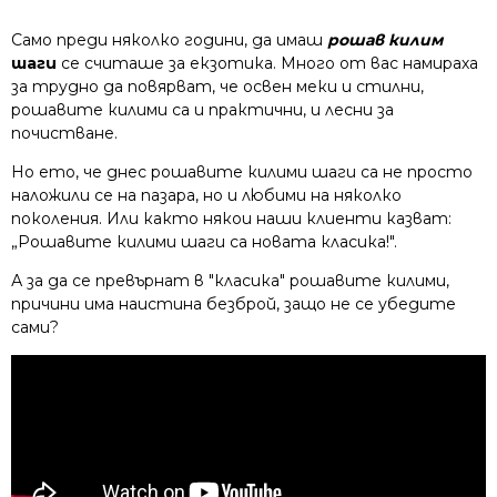
Само преди няколко години, да имаш
рошав килим
шаги
се считаше за екзотика. Много от вас намираха
за трудно да повярват, че освен меки и стилни,
рошавите килими са и практични, и лесни за
почистване.
Но ето, че днес рошавите килими шаги са не просто
наложили се на пазара, но и любими на няколко
поколения. Или както някои наши клиенти казват:
„Рошавите килими шаги са новата класика!".
А за да се превърнат в "класика" рошавите килими,
причини има наистина безброй, защо не се убедите
сами?