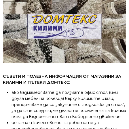
СЪВЕТИ И ПОЛЕЗНА ИНФОРМАЦИЯ ОТ
МАГАЗИНИ ЗА
КИЛИМИ
И ПЪТЕКИ ДОМТЕКС:
ако възмамерявате да ползвате офис стол (или
друга мебел на колелца) върху килимите шаги,
препоръчваме да си закупите и „подложка за стол“,
за да сте сигурни, че дългите косъмчета на килима
няма да възпрепятстват свободното движение
цената и качеството на роботите за
почистване варира. За да сте сигурни, че вашия