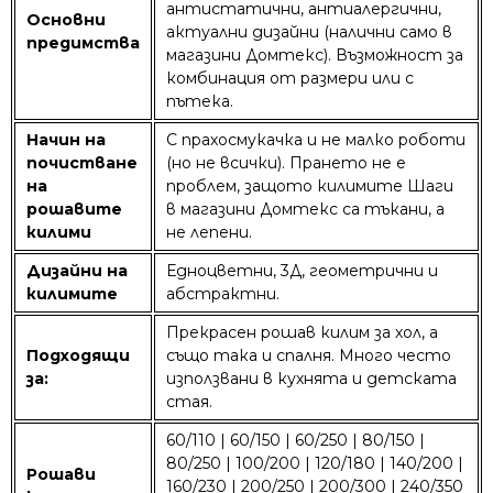
антистатични, антиалергични,
Основни
актуални дизайни (налични само в
предимства
магазини Домтекс). Възможност за
комбинация от размери или с
пътека.
Начин на
С прахосмукачка и не малко роботи
почистване
(но не всички). Прането не е
на
проблем, защото килимите Шаги
рошавите
в магазини Домтекс са тъкани, а
килими
не лепени.
Дизайни на
Едноцветни, 3Д, геометрични и
килимите
абстрактни.
Прекрасен рошав
килим за хол
, а
Подходящи
също така и спалня. Много често
за:
използвани в кухнята и детската
стая.
60/110 | 60/150 | 60/250 | 80/150 |
80/250 | 100/200 | 120/180 | 140/200 |
Рошави
160/230 | 200/250 | 200/300 | 240/350