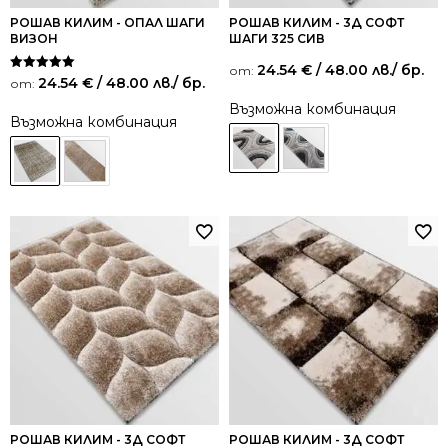
РОШАВ КИЛИМ - ОПАЛ ШАГИ
РОШАВ КИЛИМ - 3Д СОФТ
ВИЗОН
ШАГИ 325 СИВ
24.54
€
/ 48.00 лв.
/ бр.
от:
Оценено на
24.54
€
/ 48.00 лв.
/ бр.
от:
5.00
от 5
Възможна комбинация
Възможна комбинация
РОШАВ КИЛИМ - 3Д СОФТ
РОШАВ КИЛИМ - 3Д СОФТ