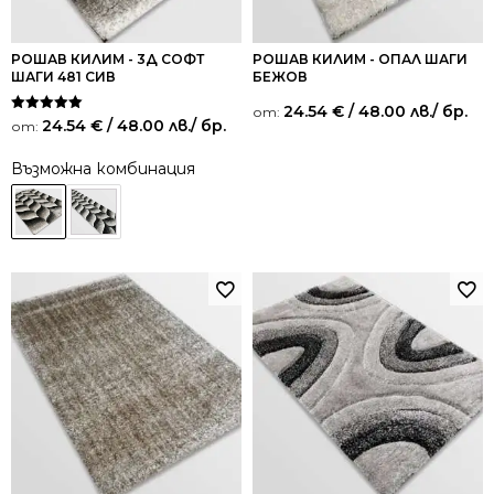
РОШАВ КИЛИМ - 3Д СОФТ
РОШАВ КИЛИМ - ОПАЛ ШАГИ
ШАГИ 481 СИВ
БЕЖОВ
24.54
€
/ 48.00 лв.
/ бр.
от:
Оценено на
24.54
€
/ 48.00 лв.
/ бр.
от:
5.00
от 5
Възможна комбинация