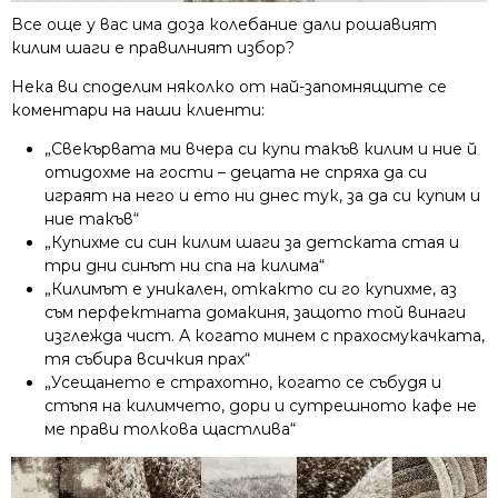
Все още у вас има доза колебание дали рошавият
килим шаги е правилният избор?
Нека ви споделим няколко от най-запомнящите се
коментари на наши клиенти:
„Свекървата ми вчера си купи такъв килим и ние й
отидохме на гости – децата не спряха да си
играят на него и ето ни днес тук, за да си купим и
ние такъв“
„Купихме си син килим шаги за детската стая и
три дни синът ни спа на килима“
„Килимът е уникален, откакто си го купихме, аз
съм перфектната домакиня, защото той винаги
изглежда чист. А когато минем с прахосмукачката,
тя събира всичкия прах“
„Усещането е страхотно, когато се събудя и
стъпя на килимчето, дори и сутрешното кафе не
ме прави толкова щастлива“