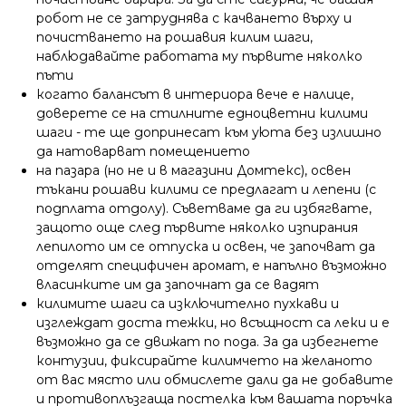
робот не се затруднява с качването върху и
почистването на рошавия килим шаги,
наблюдавайте работата му първите няколко
пъти
когато балансът в интериора вече е налице,
доверете се на стилните едноцветни килими
шаги - те ще допринесат към уюта без излишно
да натоварват помещението
на пазара (но не и в магазини Домтекс), освен
тъкани рошави килими се предлагат и лепени (с
подплата отдолу). Съветваме да ги избягвате,
защото още след първите няколко изпирания
лепилото им се отпуска и освен, че започват да
отделят специфичен аромат, е напълно възможно
власинките им да започнат да се вадят
килимите шаги са изключително пухкави и
изглеждат доста тежки, но всъщност са леки и е
възможно да се движат по пода. За да избегнете
контузии, фиксирайте килимчето на желаното
от вас място или обмислете дали да не добавите
и противоплъзгаща постелка към вашата поръчка