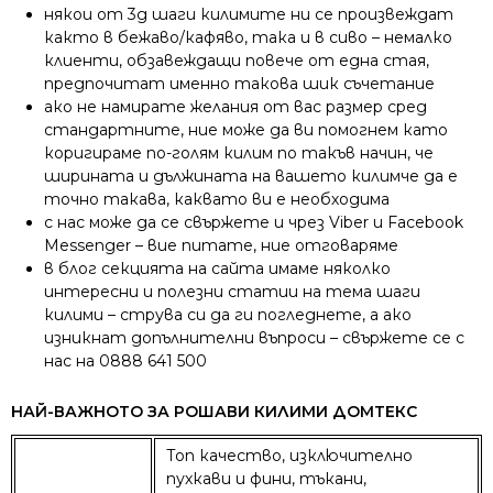
някои от 3д шаги килимите ни се произвеждат
както в бежаво/кафяво, така и в сиво – немалко
клиенти, обзавеждащи повече от една стая,
предпочитат именно такова шик съчетание
ако не намирате желания от вас размер сред
стандартните, ние може да ви помогнем като
коригираме по-голям килим по такъв начин, че
ширината и дължината на вашето килимче да е
точно такава, каквато ви е необходима
с нас може да се свържете и чрез Viber и Facebook
Messenger – вие питате, ние отговаряме
в блог секцията на сайта имаме няколко
интересни и полезни статии на тема шаги
килими – струва си да ги погледнете, а ако
изникнат допълнителни въпроси – свържете се с
нас на 0888 641 500
НАЙ-ВАЖНОТО ЗА РОШАВИ КИЛИМИ ДОМТЕКС
Топ качество, изключително
пухкави и фини, тъкани,