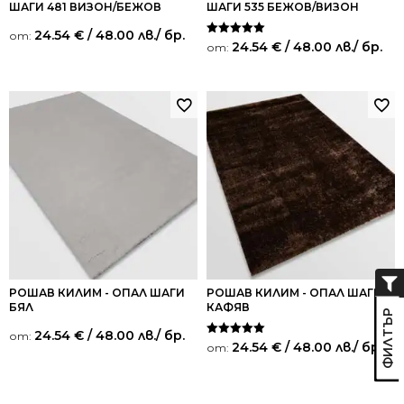
ШАГИ 481 ВИЗОН/БЕЖОВ
ШАГИ 535 БЕЖОВ/ВИЗОН
24.54
€
/ 48.00 лв.
/ бр.
от:
Оценено на
24.54
€
/ 48.00 лв.
/ бр.
от:
5.00
от 5
РОШАВ КИЛИМ - ОПАЛ ШАГИ
РОШАВ КИЛИМ - ОПАЛ ШАГИ
БЯЛ
КАФЯВ
24.54
€
/ 48.00 лв.
/ бр.
от:
Оценено на
24.54
€
/ 48.00 лв.
/ бр.
от:
5.00
от 5