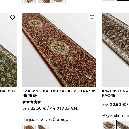
НА 1803
КЛАСИЧЕСКА ПЪТЕКА – КОРОНА 4306
КЛАСИЧЕСКА 
ЧЕРВЕН
КАФЯВ
22.50
€
/
от:
Оценено на
22.50
€
/ 44.01 лв.
/ л.м.
от:
5.00
от 5
Възможна к
Възможна комбинация