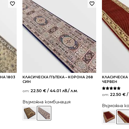
НА 1803
КЛАСИЧЕСКА ПЪТЕКА – КОРОНА 268
КЛАСИЧЕСКА 
СИН
ЧЕРВЕН
22.50
€
/ 44.01 лв.
/ л.м.
от:
Оценено на
22.50
€
/
от:
5.00
от 5
Възможна комбинация
Възможна к