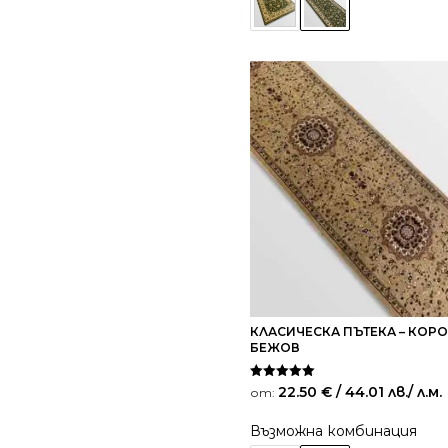
КЛАСИЧЕСКА ПЪТЕКА – КОРО
БЕЖОВ
Оценено на
22.50
€
/ 44.01 лв.
/ л.м.
от:
5.00
от 5
Възможна комбинация