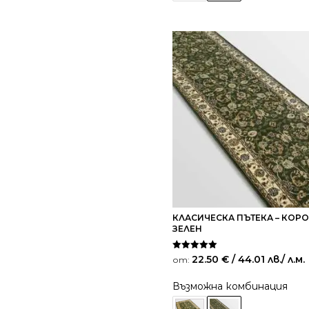
КЛАСИЧЕСКА ПЪТЕКА – КОРО
ЗЕЛЕН
Оценено на
22.50
€
/ 44.01 лв.
/ л.м.
от:
5.00
от 5
Възможна комбинация