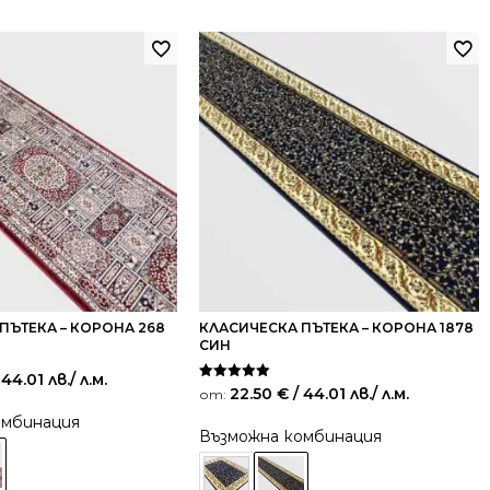
ПЪТЕКА – КОРОНА 268
КЛАСИЧЕСКА ПЪТЕКА – КОРОНА 1878
СИН
 44.01 лв.
/ л.м.
Оценено на
22.50
€
/ 44.01 лв.
/ л.м.
от:
5.00
от 5
омбинация
Възможна комбинация