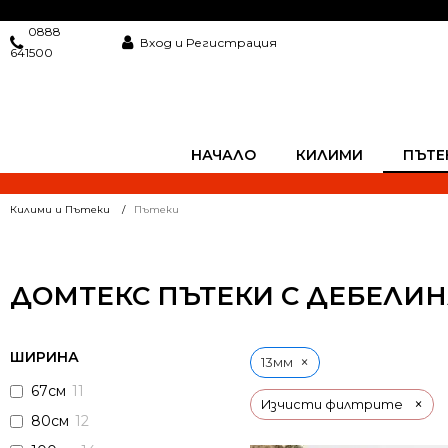
0888
Вход и Регистрация
641500
НАЧАЛО
КИЛИМИ
ПЪТЕ
Килими и Пътеки
Пътеки
ДОМТЕКС ПЪТЕКИ С ДЕБЕЛИН
ШИРИНА
×
13мм
67см
11
×
Изчисти филтрите
80см
12