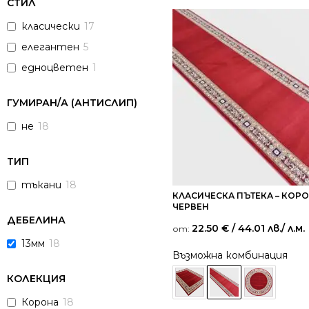
СТИЛ
класически
17
елегантен
5
едноцветен
1
ГУМИРАН/А (АНТИСЛИП)
не
18
ТИП
тъкани
18
КЛАСИЧЕСКА ПЪТЕКА – КОРО
ЧЕРВЕН
ДЕБЕЛИНА
22.50
€
/ 44.01 лв.
/ л.м.
от:
13мм
18
Възможна комбинация
КОЛЕКЦИЯ
Корона
18