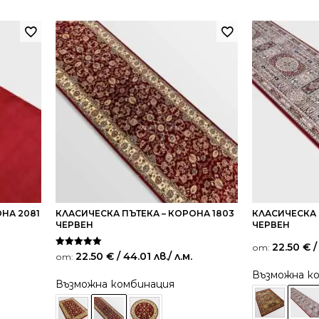
НА 2081
КЛАСИЧЕСКА ПЪТЕКА – КОРОНА 1803
КЛАСИЧЕСКА 
ЧЕРВЕН
ЧЕРВЕН
22.50
€
/
от:
Оценено на
22.50
€
/ 44.01 лв.
/ л.м.
от:
5.00
от 5
Възможна к
Възможна комбинация