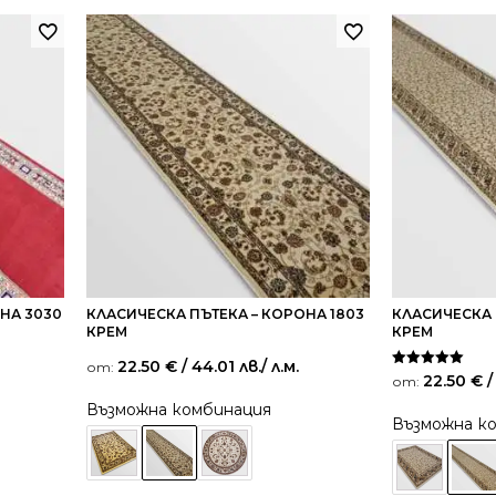
НА 3030
КЛАСИЧЕСКА ПЪТЕКА – КОРОНА 1803
КЛАСИЧЕСКА 
КРЕМ
КРЕМ
22.50
€
/ 44.01 лв.
/ л.м.
от:
Оценено на
22.50
€
/
от:
5.00
от 5
Възможна комбинация
Възможна к