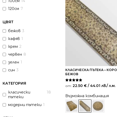
100см
14
120см
7
ЦВЯТ
бежов
3
кафяв
1
крем
2
червен
8
зелен
1
син
3
КЛАСИЧЕСКА ПЪТЕКА – КОРО
БЕЖОВ
КАТЕГОРИЯ
Оценено на
22.50
€
/ 44.01 лв.
/ л.м.
от:
5.00
от 5
класически
18
Възможна комбинация
пътеки
модерни пътеки
1