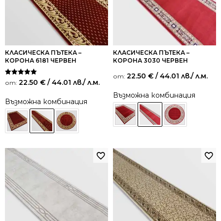
КЛАСИЧЕСКА ПЪТЕКА –
КЛАСИЧЕСКА ПЪТЕКА –
КОРОНА 6181 ЧЕРВЕН
КОРОНА 3030 ЧЕРВЕН
22.50
€
/ 44.01 лв.
/ л.м.
от:
Оценено на
22.50
€
/ 44.01 лв.
/ л.м.
от:
5.00
от 5
Възможна комбинация
Възможна комбинация