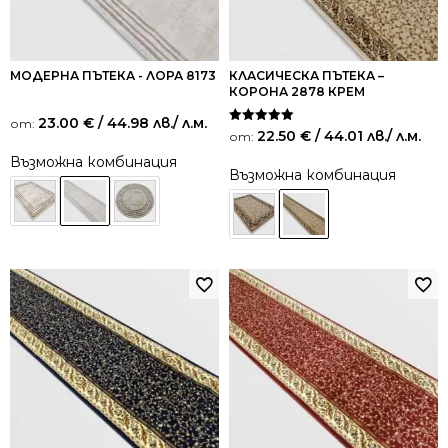
МОДЕРНА ПЪТЕКА - ЛОРА 8173
КЛАСИЧЕСКА ПЪТЕКА –
КОРОНА 2878 КРЕМ
23.00
€
/ 44.98 лв.
/ л.м.
от:
Оценено на
22.50
€
/ 44.01 лв.
/ л.м.
от:
5.00
от 5
Възможна комбинация
Възможна комбинация