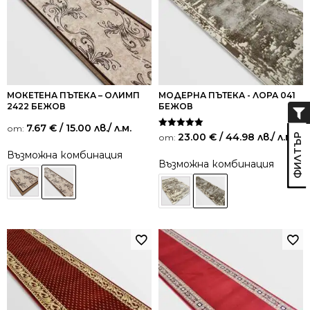
МОКЕТЕНА ПЪТЕКА – ОЛИМП
МОДЕРНА ПЪТЕКА - ЛОРА 041
2422 БЕЖОВ
БЕЖОВ
7.67
€
/ 15.00 лв.
/ л.м.
от:
Оценено на
23.00
€
/ 44.98 лв.
/ л.м.
от:
5.00
от 5
Възможна комбинация
Възможна комбинация