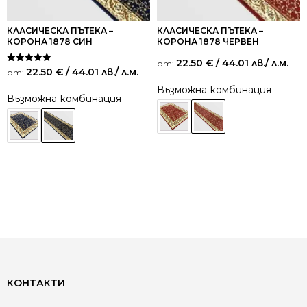
КЛАСИЧЕСКА ПЪТЕКА –
КЛАСИЧЕСКА ПЪТЕКА –
КОРОНА 1878 СИН
КОРОНА 1878 ЧЕРВЕН
22.50
€
/ 44.01 лв.
/ л.м.
от:
Оценено на
22.50
€
/ 44.01 лв.
/ л.м.
от:
5.00
от 5
Възможна комбинация
Възможна комбинация
КОНТАКТИ