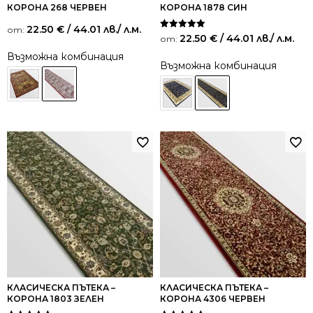
КОРОНА 268 ЧЕРВЕН
КОРОНА 1878 СИН
22.50
€
/ 44.01 лв.
/ л.м.
от:
Оценено на
22.50
€
/ 44.01 лв.
/ л.м.
от:
5.00
от 5
Възможна комбинация
Възможна комбинация
КЛАСИЧЕСКА ПЪТЕКА –
КЛАСИЧЕСКА ПЪТЕКА –
КОРОНА 1803 ЗЕЛЕН
КОРОНА 4306 ЧЕРВЕН