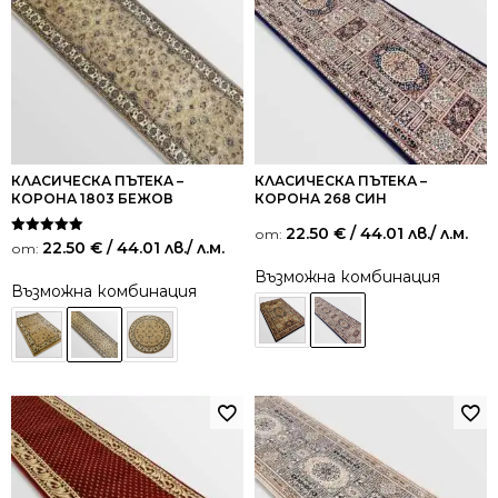
КЛАСИЧЕСКА ПЪТЕКА –
КЛАСИЧЕСКА ПЪТЕКА –
КОРОНА 1803 БЕЖОВ
КОРОНА 268 СИН
22.50
€
/ 44.01 лв.
/ л.м.
от:
Оценено на
22.50
€
/ 44.01 лв.
/ л.м.
от:
5.00
от 5
Възможна комбинация
Възможна комбинация