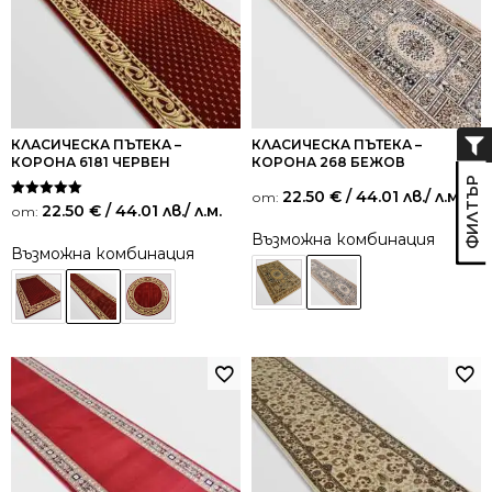
КЛАСИЧЕСКА ПЪТЕКА –
КЛАСИЧЕСКА ПЪТЕКА –
КОРОНА 6181 ЧЕРВЕН
КОРОНА 268 БЕЖОВ
22.50
€
/ 44.01 лв.
/ л.м.
от:
Оценено на
22.50
€
/ 44.01 лв.
/ л.м.
от:
5.00
от 5
Възможна комбинация
Възможна комбинация