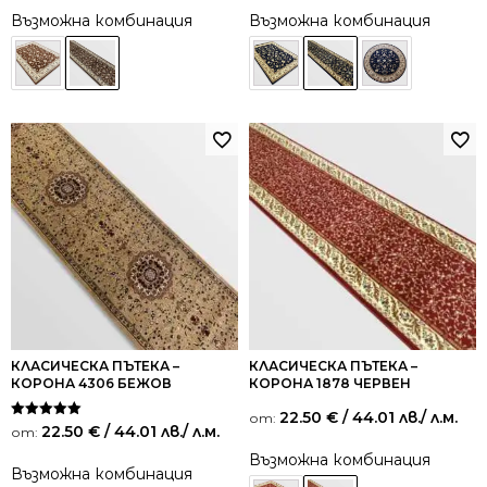
Възможна комбинация
Възможна комбинация
КЛАСИЧЕСКА ПЪТЕКА –
КЛАСИЧЕСКА ПЪТЕКА –
КОРОНА 4306 БЕЖОВ
КОРОНА 1878 ЧЕРВЕН
22.50
€
/ 44.01 лв.
/ л.м.
от:
Оценено на
22.50
€
/ 44.01 лв.
/ л.м.
от:
5.00
от 5
Възможна комбинация
Възможна комбинация