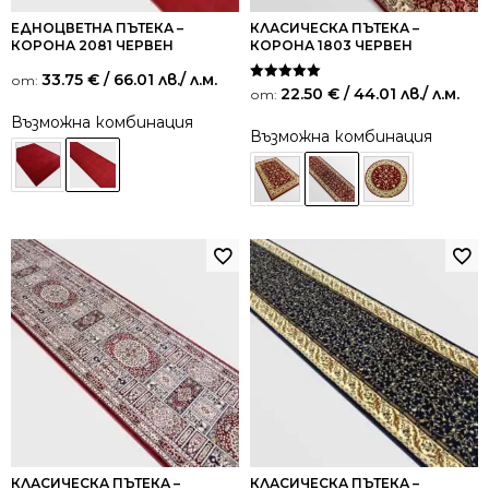
ЕДНОЦВЕТНА ПЪТЕКА –
КЛАСИЧЕСКА ПЪТЕКА –
КОРОНА 2081 ЧЕРВЕН
КОРОНА 1803 ЧЕРВЕН
33.75
€
/ 66.01 лв.
/ л.м.
от:
Оценено на
22.50
€
/ 44.01 лв.
/ л.м.
от:
5.00
от 5
Възможна комбинация
Възможна комбинация
КЛАСИЧЕСКА ПЪТЕКА –
КЛАСИЧЕСКА ПЪТЕКА –