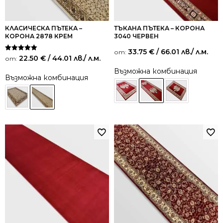
КЛАСИЧЕСКА ПЪТЕКА –
ТЪКАНА ПЪТЕКА – КОРОНА
КОРОНА 2878 КРЕМ
3040 ЧЕРВЕН
33.75
€
/ 66.01 лв.
/ л.м.
от:
Оценено на
22.50
€
/ 44.01 лв.
/ л.м.
от:
5.00
от 5
Възможна комбинация
Възможна комбинация