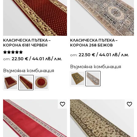
КЛАСИЧЕСКА ПЪТЕКА –
КЛАСИЧЕСКА ПЪТЕКА –
КОРОНА 6181 ЧЕРВЕН
КОРОНА 268 БЕЖОВ
22.50
€
/ 44.01 лв.
/ л.м.
от:
Оценено на
22.50
€
/ 44.01 лв.
/ л.м.
от:
5.00
от 5
Възможна комбинация
Възможна комбинация