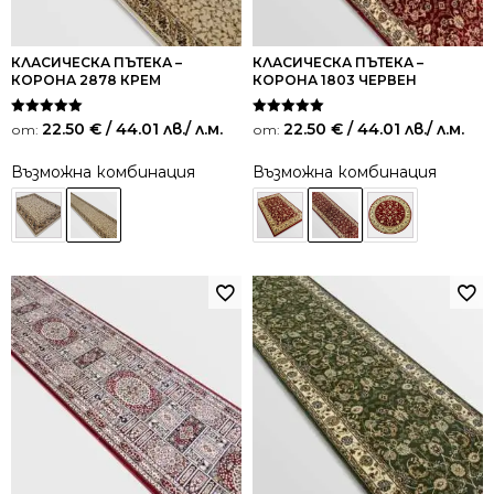
КЛАСИЧЕСКА ПЪТЕКА –
КЛАСИЧЕСКА ПЪТЕКА –
КОРОНА 2878 КРЕМ
КОРОНА 1803 ЧЕРВЕН
Оценено на
Оценено на
22.50
€
/ 44.01 лв.
/ л.м.
22.50
€
/ 44.01 лв.
/ л.м.
от:
от:
5.00
5.00
от 5
от 5
Възможна комбинация
Възможна комбинация