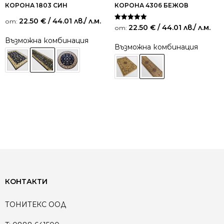
КОРОНА 1803 СИН
КОРОНА 4306 БЕЖОВ
22.50
€
/ 44.01 лв.
/ л.м.
от:
Оценено на
22.50
€
/ 44.01 лв.
/ л.м.
от:
5.00
от 5
Възможна комбинация
Възможна комбинация
КОНТАКТИ
ТОНИТЕКС ООД