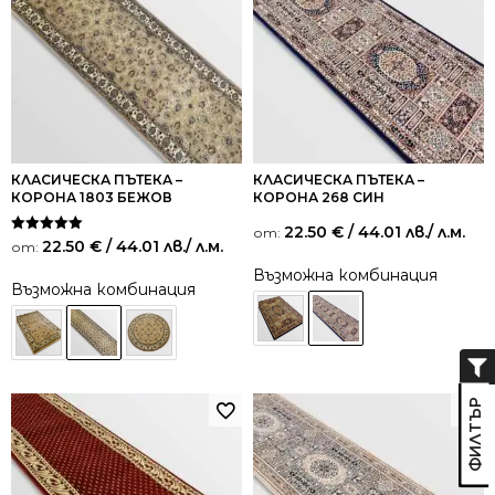
КЛАСИЧЕСКА ПЪТЕКА –
КЛАСИЧЕСКА ПЪТЕКА –
КОРОНА 1803 БЕЖОВ
КОРОНА 268 СИН
22.50
€
/ 44.01 лв.
/ л.м.
от:
Оценено на
22.50
€
/ 44.01 лв.
/ л.м.
от:
5.00
от 5
Възможна комбинация
Възможна комбинация