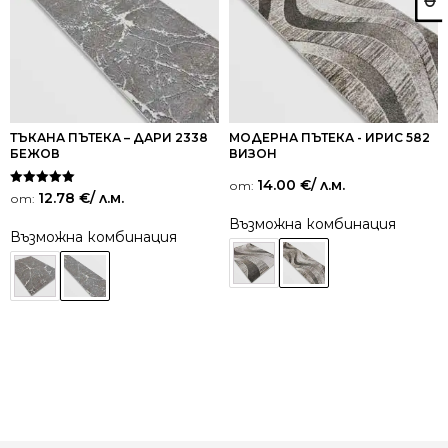
ТЪКАНА ПЪТЕКА – ДАРИ 2338
МОДЕРНА ПЪТЕКА - ИРИС 582
БЕЖОВ
ВИЗОН
14.00
€
/ л.м.
от:
Оценено на
12.78
€
/ л.м.
от:
5.00
от 5
Възможна комбинация
Възможна комбинация