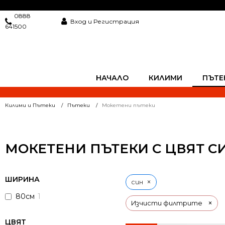
0888
Вход и Регистрация
641500
НАЧАЛО
КИЛИМИ
ПЪТЕ
Килими и Пътеки
Пътеки
Мокетени пътеки
МОКЕТЕНИ ПЪТЕКИ С ЦВЯТ С
ШИРИНА
×
син
80см
1
×
Изчисти филтрите
ЦВЯТ