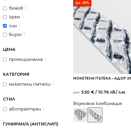
До -45%
бежов
1
крем
1
син
1
визон
1
ЦЕНА
промоционална
1
КАТЕГОРИЯ
МОКЕТЕНА ПЪТЕКА – АДОР 26
мокетени пътеки
1
5.50
€
/ 10.76 лв.
/ л.м.
от:
СТИЛ
Възможна комбинация
абстрактрен
1
ГУМИРАН/А (АНТИСЛИП)