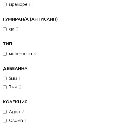
мраморен
1
ГУМИРАН/А (АНТИСЛИП)
да
3
ТИП
мокетени
3
ДЕБЕЛИНА
5мм
1
7мм
2
КОЛЕКЦИЯ
Адор
2
Олимп
1