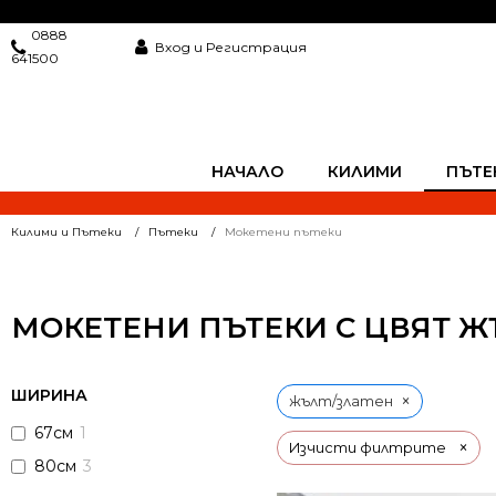
0888
Вход и Регистрация
641500
НАЧАЛО
КИЛИМИ
ПЪТЕ
Килими и Пътеки
Пътеки
Мокетени пътеки
МОКЕТЕНИ ПЪТЕКИ С ЦВЯТ Ж
ШИРИНА
×
жълт/златен
67см
1
×
Изчисти филтрите
80см
3