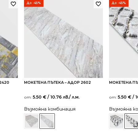
До -45%
До -45%
2420
МОКЕТЕНА ПЪТЕКА – АДОР 2602
МОКЕТЕНА ПЪ
5.50
€
/ 10.76 лв.
/ л.м.
5.50
€
/ 1
от:
от:
Възможна комбинация
Възможна к