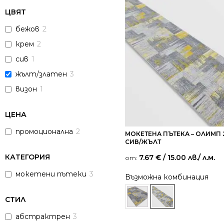
ЦВЯТ
бежов
2
крем
2
сив
1
жълт/златен
3
визон
1
ЦЕНА
промоционална
2
МОКЕТЕНА ПЪТЕКА – ОЛИМП 
СИВ/ЖЪЛТ
КАТЕГОРИЯ
7.67
€
/ 15.00 лв.
/ л.м.
от:
мокетени пътеки
3
Възможна комбинация
СТИЛ
абстрактрен
3