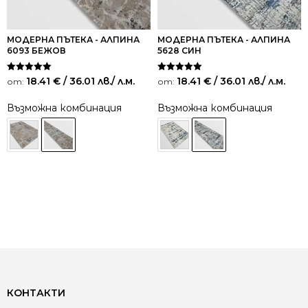
МОДЕРНА ПЪТЕКА - АЛПИНА
МОДЕРНА ПЪТЕКА - АЛПИНА
6093 БЕЖОВ
5628 СИН
Оценено на
Оценено на
18.41
€
/ 36.01 лв.
/ л.м.
18.41
€
/ 36.01 лв.
/ л.м.
от:
от:
5.00
5.00
от 5
от 5
Възможна комбинация
Възможна комбинация
КОНТАКТИ