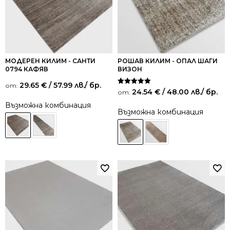
МОДЕРЕН КИЛИМ - САНТИ
РОШАВ КИЛИМ - ОПАЛ ШАГИ
0794 КАФЯВ
ВИЗОН
29.65
€
/ 57.99 лв.
/ бр.
от:
Оценено на
24.54
€
/ 48.00 лв.
/ бр.
от:
5.00
от 5
Възможна комбинация
Възможна комбинация