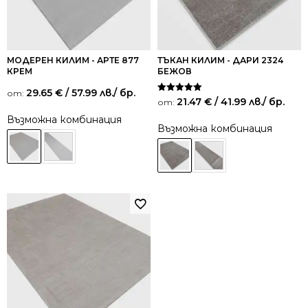
МОДЕРЕН КИЛИМ - АРТЕ 877
ТЪКАН КИЛИМ - ДАРИ 2324
КРЕМ
БЕЖОВ
29.65
€
/ 57.99 лв.
/ бр.
от:
Оценено на
21.47
€
/ 41.99 лв.
/ бр.
от:
5.00
от 5
Възможна комбинация
Възможна комбинация