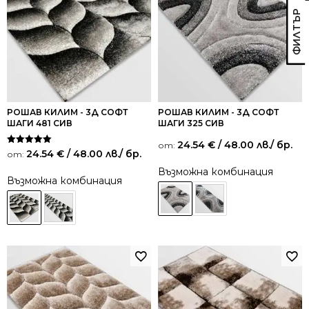
РОШАВ КИЛИМ - 3Д СОФТ
РОШАВ КИЛИМ - 3Д СОФТ
ШАГИ 481 СИВ
ШАГИ 325 СИВ
24.54
€
/ 48.00 лв.
/ бр.
от:
Оценено на
24.54
€
/ 48.00 лв.
/ бр.
от:
5.00
от 5
Възможна комбинация
Възможна комбинация