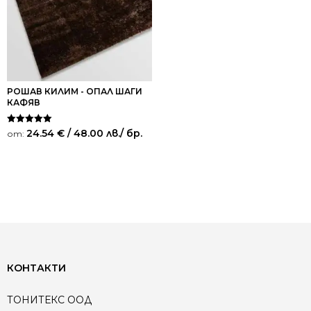
РОШАВ КИЛИМ - ОПАЛ ШАГИ
КАФЯВ
Оценено на
24.54
€
/ 48.00 лв.
/ бр.
от:
5.00
от 5
КОНТАКТИ
ТОНИТЕКС ООД