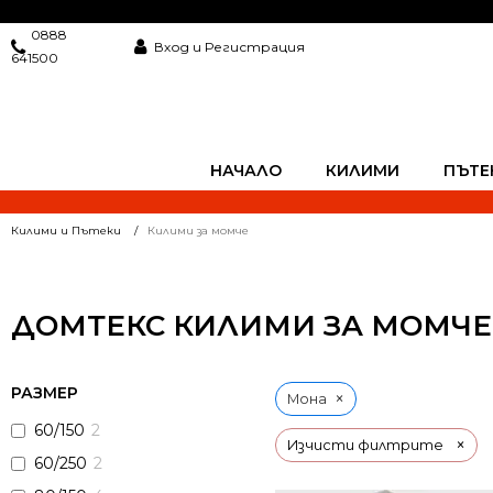
0888
Вход и Регистрация
641500
НАЧАЛО
КИЛИМИ
ПЪТЕ
Килими и Пътеки
Килими за момче
ДОМТЕКС КИЛИМИ ЗА МОМЧЕ
РАЗМЕР
×
Мона
60/150
2
×
Изчисти филтрите
60/250
2