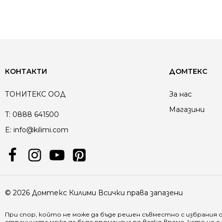
КОНТАКТИ
ДОМТЕКС
ТОНИТЕКС ООД
За нас
Магазини
T:
0888 641500
E:
info@kilimi.com
© 2026 Домтекс Килими Всички права запазени
При спор, който не може да бъде решен съвместно с избрания 
страницата може да бъде променяна по всяко време, като не 