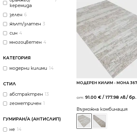
оранжев/
7
керемида
зелен
6
жълт/златен
3
син
4
многоцветен
4
КАТЕГОРИЯ
модерни килими
14
МОДЕРЕН КИЛИМ - МОНА 36
СТИЛ
абстрактрен
13
91.00
€
/ 177.98 лв.
/ бр.
от:
геометричен
1
Възможна комбинация
ГУМИРАН/А (АНТИСЛИП)
не
14