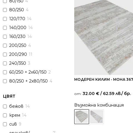
80/150
4
80/250
4
120/170
14
140/200
14
160/230
14
200/250
4
200/290
11
240/350
3
60/250 + 2х60/150
2
МОДЕРЕН КИЛИМ - МОНА 36
80/250 + 2х80/150
4
32.00
€
/ 62.59 лв.
/ бр.
от:
ЦВЯТ
Възможна комбинация
бежов
14
крем
14
сив
9