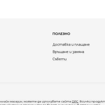
ПОЛЕЗНО
Доставка и плащане
Връщане и замяна
Съвети
онлайн магазин, можете да използвате сайта
ОРС
. Всички продук
е задължително промените да бъдат анонсирани в страницата.