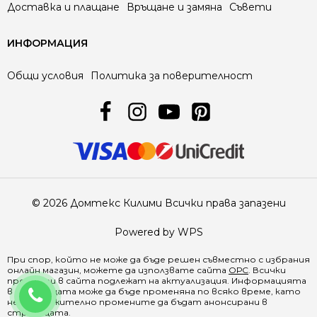
Доставка и плащане
Връщане и замяна
Съвети
ИНФОРМАЦИЯ
Общи условия
Политика за поверителност
© 2026 Домтекс Килими Всички права запазени
Powered by WPS
При спор, който не може да бъде решен съвместно с избрания
онлайн магазин, можете да използвате сайта
ОРС
. Всички
продукти в
сайта
подлежат на актуализация. Информацията
0888 641500
в страницата може да бъде променяна по всяко време, като
не е задължително промените да бъдат анонсирани в
страницата.