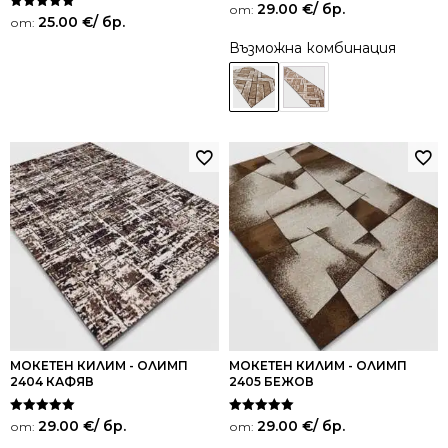
29.00
€
/ бр.
от:
Оценено на
25.00
€
/ бр.
от:
5.00
от 5
Възможна комбинация
МОКЕТЕН КИЛИМ - ОЛИМП
МОКЕТЕН КИЛИМ - ОЛИМП
2404 КАФЯВ
2405 БЕЖОВ
Оценено на
Оценено на
29.00
€
/ бр.
29.00
€
/ бр.
от:
от:
5.00
5.00
от 5
от 5