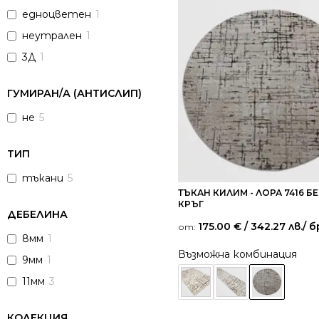
едноцветен
1
неутрален
1
3Д
1
ГУМИРАН/А (АНТИСЛИП)
не
5
ТИП
тъкани
5
ТЪКАН КИЛИМ - ЛОРА 7416 Б
КРЪГ
ДЕБЕЛИНА
175.00
€
/ 342.27 лв.
/ б
от:
8мм
1
Възможна комбинация
9мм
1
11мм
3
КОЛЕКЦИЯ