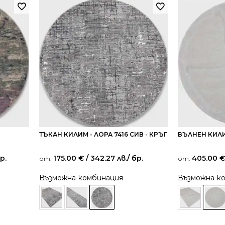
ТЪКАН КИЛИМ - ЛОРА 7416 СИВ - КРЪГ
ВЪЛНЕН КИЛИМ
бр.
175.00
€
/ 342.27 лв.
/ бр.
405.00
€
от:
от:
Възможна комбинация
Възможна к