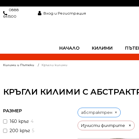
0888
Вход и Регистрация
641500
НАЧАЛО
КИЛИМИ
ПЪТЕ
Килими и Пътеки
Кръгли килими
КРЪГЛИ КИЛИМИ С АБСТРАКТ
РАЗМЕР
×
абстрактрен
160 кръг
4
×
Изчисти филтрите
200 кръг
5