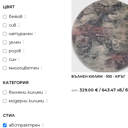
ЦВЯТ
бежов
2
сив
2
натурален
1
зелен
1
розов
1
син
1
многоцветен
1
ВЪЛНЕН КИЛИМ - 955 - КРЪГ
КАТЕГОРИЯ
329.00
€
/ 643.47 лв.
/ 
от:
вълнени килими
2
модерни килими
3
СТИЛ
абстрактрен
5