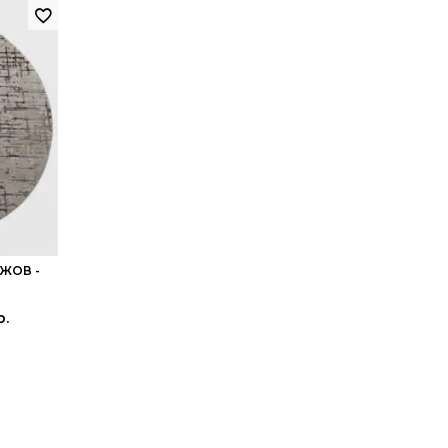
ЕЖОВ -
р.