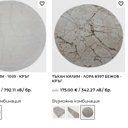
 - 1005 - КРЪГ
ТЪКАН КИЛИМ - ЛОРА 8997 БЕЖОВ -
КРЪГ
/ 792.11 лв.
/ бр.
175.00
€
/ 342.27 лв.
/ бр.
от:
омбинация
Възможна комбинация