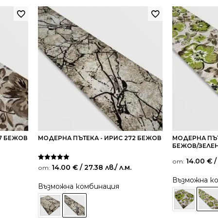
7 БЕЖОВ
МОДЕРНА ПЪТЕКА - ИРИС 272 БЕЖОВ
МОДЕРНА ПЪТ
БЕЖОВ/ЗЕЛЕ
14.00
€
/
от:
Оценено на
14.00
€
/ 27.38 лв.
/ л.м.
от:
5.00
от 5
Възможна к
Възможна комбинация