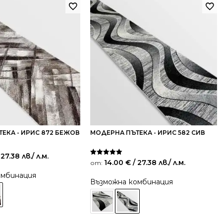
ЕКА - ИРИС 872 БЕЖОВ
МОДЕРНА ПЪТЕКА - ИРИС 582 СИВ
 27.38 лв.
/ л.м.
Оценено на
14.00
€
/ 27.38 лв.
/ л.м.
от:
5.00
от 5
омбинация
Възможна комбинация