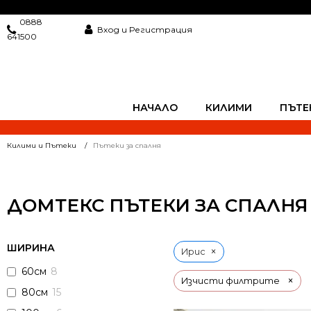
0888
Вход и Регистрация
641500
НАЧАЛО
КИЛИМИ
ПЪТЕ
Килими и Пътеки
Пътеки за спалня
ДОМТЕКС ПЪТЕКИ ЗА СПАЛНЯ
ШИРИНА
×
Ирис
60см
8
×
Изчисти филтрите
80см
15