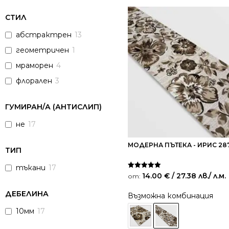
СТИЛ
абстрактрен
13
геометричен
1
мраморен
4
флорален
3
ГУМИРАН/А (АНТИСЛИП)
не
17
МОДЕРНА ПЪТЕКА - ИРИС 28
ТИП
тъкани
17
Оценено на
14.00
€
/ 27.38 лв.
/ л.м.
от:
5.00
от 5
ДЕБЕЛИНА
Възможна комбинация
10мм
17