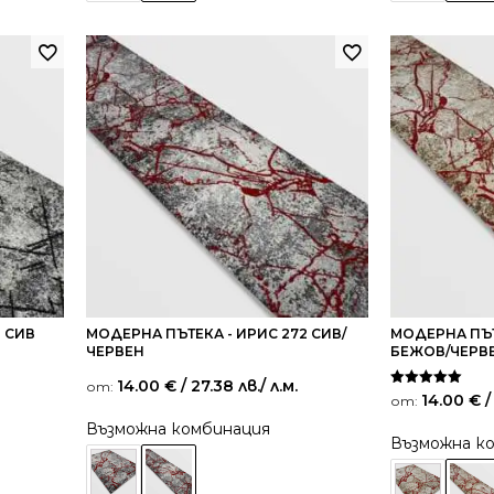
1 СИВ
МОДЕРНА ПЪТЕКА - ИРИС 272 СИВ/
МОДЕРНА ПЪТ
ЧЕРВЕН
БЕЖОВ/ЧЕРВ
14.00
€
/ 27.38 лв.
/ л.м.
от:
Оценено на
14.00
€
/
от:
5.00
от 5
Възможна комбинация
Възможна к