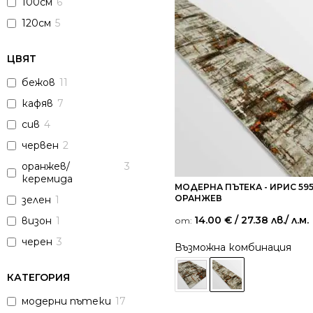
100см
6
120см
5
ЦВЯТ
бежов
11
кафяв
7
сив
4
червен
2
оранжев/
3
керемида
МОДЕРНА ПЪТЕКА - ИРИС 59
ОРАНЖЕВ
зелен
1
14.00
€
/ 27.38 лв.
/ л.м.
визон
1
от:
черен
3
Възможна комбинация
КАТЕГОРИЯ
модерни пътеки
17