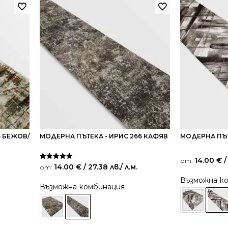
5 БЕЖОВ/
МОДЕРНА ПЪТЕКА - ИРИС 266 КАФЯВ
МОДЕРНА ПЪТ
14.00
€
/
от:
Оценено на
14.00
€
/ 27.38 лв.
/ л.м.
от:
5.00
от 5
Възможна к
Възможна комбинация