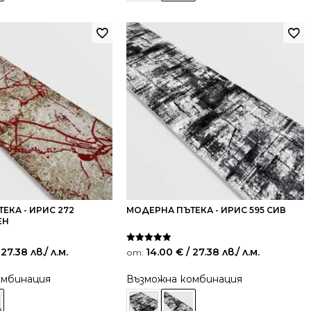
ЕКА - ИРИС 272
МОДЕРНА ПЪТЕКА - ИРИС 595 СИВ
ЕН
Оценено на
 27.38 лв.
/ л.м.
14.00
€
/ 27.38 лв.
/ л.м.
от:
5.00
от 5
омбинация
Възможна комбинация