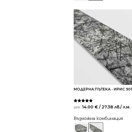
МОДЕРНА ПЪТЕКА - ИРИС 90
Оценено на
14.00
€
/ 27.38 лв.
/ л.м.
от:
5.00
от 5
Възможна комбинация