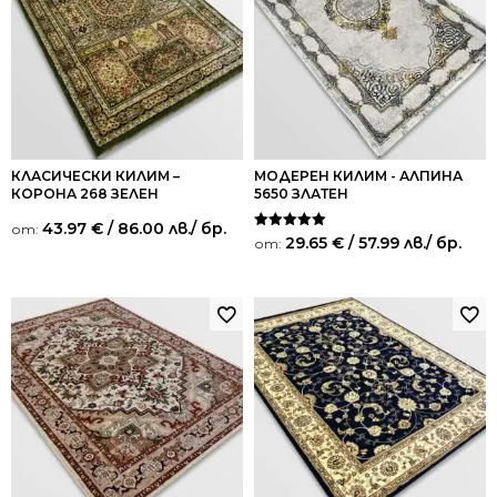
КЛАСИЧЕСКИ КИЛИМ –
МОДЕРЕН КИЛИМ - АЛПИНА
КОРОНА 268 ЗЕЛЕН
5650 ЗЛАТЕН
43.97
€
/ 86.00 лв.
/ бр.
от:
Оценено на
29.65
€
/ 57.99 лв.
/ бр.
от:
5.00
от 5