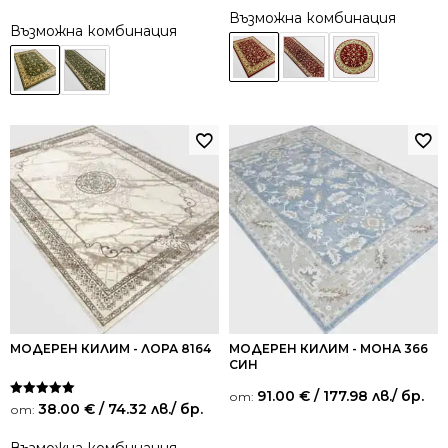
от 5
Възможна комбинация
Възможна комбинация
МОДЕРЕН КИЛИМ - ЛОРА 8164
МОДЕРЕН КИЛИМ - МОНА 366
СИН
91.00
€
/ 177.98 лв.
/ бр.
от:
Оценено на
38.00
€
/ 74.32 лв.
/ бр.
от:
5.00
от 5
Възможна комбинация