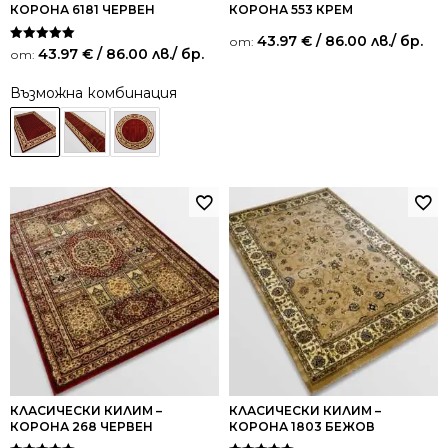
КОРОНА 6181 ЧЕРВЕН
КОРОНА 553 КРЕМ
43.97
€
/ 86.00 лв.
/ бр.
от:
Оценено на
43.97
€
/ 86.00 лв.
/ бр.
от:
5.00
от 5
Възможна комбинация
КЛАСИЧЕСКИ КИЛИМ –
КЛАСИЧЕСКИ КИЛИМ –
КОРОНА 268 ЧЕРВЕН
КОРОНА 1803 БЕЖОВ