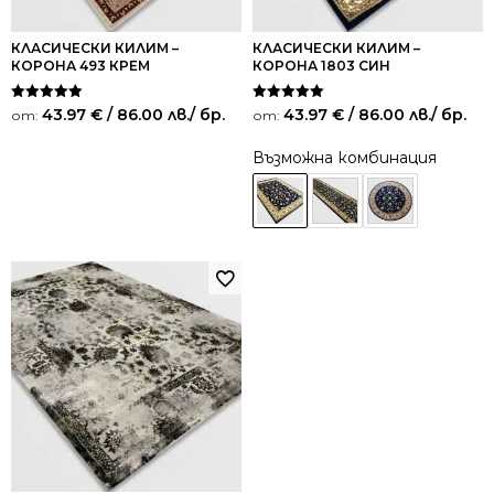
КЛАСИЧЕСКИ КИЛИМ –
КЛАСИЧЕСКИ КИЛИМ –
КОРОНА 493 КРЕМ
КОРОНА 1803 СИН
Оценено на
Оценено на
43.97
€
/ 86.00 лв.
/ бр.
43.97
€
/ 86.00 лв.
/ бр.
от:
от:
5.00
5.00
от 5
от 5
Възможна комбинация