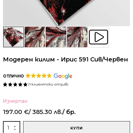
Модерен килим - Ирис 591 Сив/Червен
(
1
клиентски отзив)
Оценен
1
5.00
от 5,
базирано
Изчерпан
на
потребителски
197.00
€
/ 385.30 лв.
/ бр.
оценки
Alternative:
количество
КУПИ
за