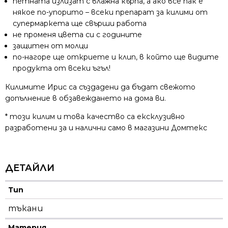
петната излизат с влажна кърпа, а ако все пак е
някое по-упорито – всеки препарат за килими от
супермаркета ще свърши работа
не променя цвета си с годините
защитен от молци
по-нагоре ще откриете и клип, в който ще видите
продукта от всеки ъгъл!
Килимите Ирис са създадени да бъдат свежото
допълнение в обзавеждането на дома ви.
* този килим и това качество са ексклузивно
разработени за и налични само в магазини Домтекс
ДЕТАЙЛИ
Тип
тъкани
Материя