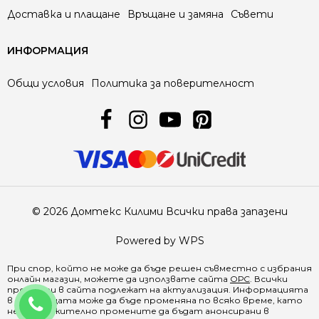
Доставка и плащане
Връщане и замяна
Съвети
ИНФОРМАЦИЯ
Общи условия
Политика за поверителност
© 2026 Домтекс Килими Всички права запазени
Powered by WPS
При спор, който не може да бъде решен съвместно с избрания
онлайн магазин, можете да използвате сайта
ОРС
. Всички
продукти в
сайта
подлежат на актуализация. Информацията
0888 641500
в страницата може да бъде променяна по всяко време, като
не е задължително промените да бъдат анонсирани в