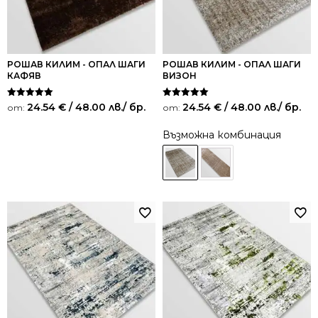
РОШАВ КИЛИМ - ОПАЛ ШАГИ
РОШАВ КИЛИМ - ОПАЛ ШАГИ
КАФЯВ
ВИЗОН
Оценено на
Оценено на
24.54
€
/ 48.00 лв.
/ бр.
24.54
€
/ 48.00 лв.
/ бр.
от:
от:
5.00
5.00
от 5
от 5
Възможна комбинация