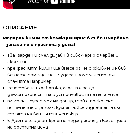
ОПИСАНИЕ
Модерен килим от колекция Ирис в сиво и червено
– запалете страстта у дома!
авангарден и смел дизайн в сиво-черно с червени
акценти
прекрасният килим ще внесе огнено оживление във
вашето помещение – чудесен комплимент към
спалнята например
качествена изработка, гарантираща
дълготрайността и устойчивостта на килима
плътен и супер мек на допир, той е прекрасно
попълнение и за хола, кухнята, всекидневната или
стаята на вашия тийнейджър
в Домтекс ще откриете подходящия за вас размер
на достъпна цена