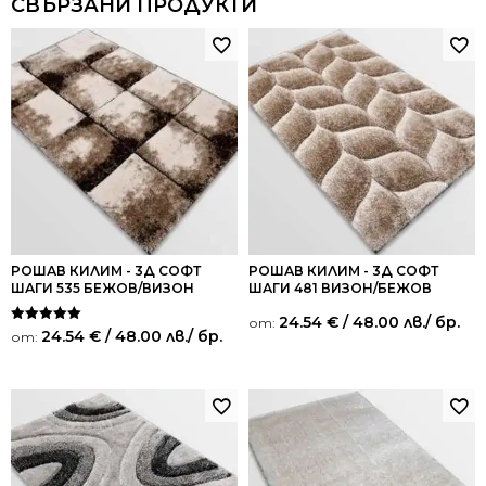
СВЪРЗАНИ ПРОДУКТИ
РОШАВ КИЛИМ - 3Д СОФТ
РОШАВ КИЛИМ - 3Д СОФТ
ШАГИ 535 БЕЖОВ/ВИЗОН
ШАГИ 481 ВИЗОН/БЕЖОВ
24.54
€
/ 48.00 лв.
/ бр.
от:
Оценено на
24.54
€
/ 48.00 лв.
/ бр.
от:
5.00
от 5