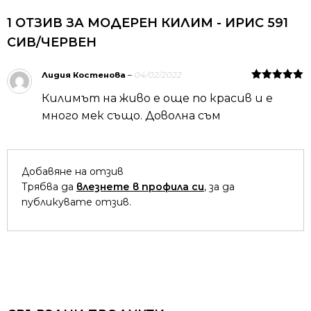
1 ОТЗИВ ЗА
МОДЕРЕН КИЛИМ - ИРИС 591
СИВ/ЧЕРВЕН
Лидия Костенова
–
04/02/2022
Оценено на
Килимът на живо е още по красив и е
5
от 5
много мек също. Доволна съм
Добавяне на отзив
Трябва да
влезнете в профила си
, за да
публикувате отзив.