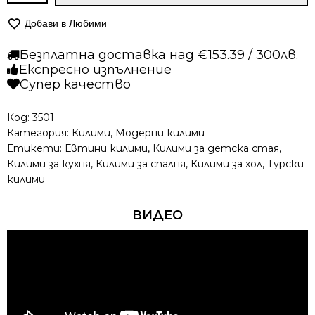
Модерен
Добави в Любими
килим
-
Безплатна доставка над €153.39 / 300лв.
Ирис
Експресно изпълнение
591
Супер качество
Сив/
Червен
Код:
3501
Категория:
Килими
,
Модерни килими
Етикети:
Евтини килими
,
Килими за детска стая
,
Килими за кухня
,
Килими за спалня
,
Килими за хол
,
Турски
килими
ВИДЕО