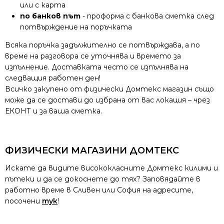
или с карта
по банков път
- проформа с банкова сметка след
потвърждение на поръчката
Всяка поръчка задължително се потвърждава, а по
време на разговора се уточнява и времето за
изпълнение. Доставката често се изпълнява на
следващия работен ден!
Всичко закупено от физически Домтекс магазин също
може да се достави до избрана от вас локация – чрез
ЕКОНТ и за ваша сметка.
ФИЗИЧЕСКИ МАГАЗИНИ ДОМТЕКС
Искате да видите висококласните Домтекс килими и
пътеки и да се докоснете до тях? Заповядайте в
работно време в Сливен или София на адресите,
посочени
тук
!