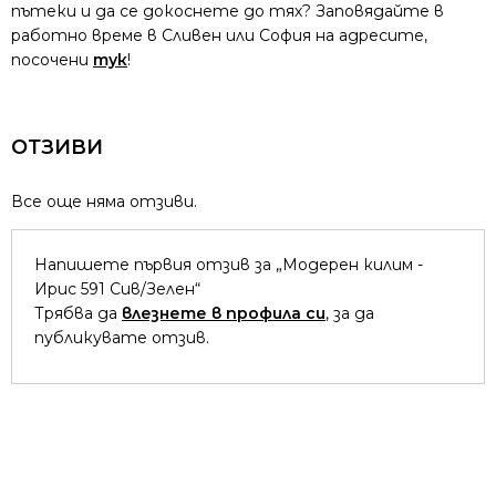
пътеки и да се докоснете до тях? Заповядайте в
работно време в Сливен или София на адресите,
посочени
тук
!
ОТЗИВИ
Все още няма отзиви.
Напишете първия отзив за „Модерен килим -
Ирис 591 Сив/Зелен“
Трябва да
влезнете в профила си
, за да
публикувате отзив.