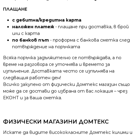
ПЛАЩАНЕ
с дебитна/кредитна карта
наложен платеж
- плащане при доставка, в брой
или с карта
по банков път
- проформа с банкова сметка след
потвърждение на поръчката
Всяка поръчка задължително се потвърждава, а по
време на разговора се уточнява и времето за
изпълнение. Доставката често се изпълнява на
следващия работен ден!
Всичко закупено от физически Домтекс магазин също
може да се достави до избрана от вас локация – чрез
ЕКОНТ и за ваша сметка.
ФИЗИЧЕСКИ МАГАЗИНИ ДОМТЕКС
Искате да видите висококласните Домтекс килими и