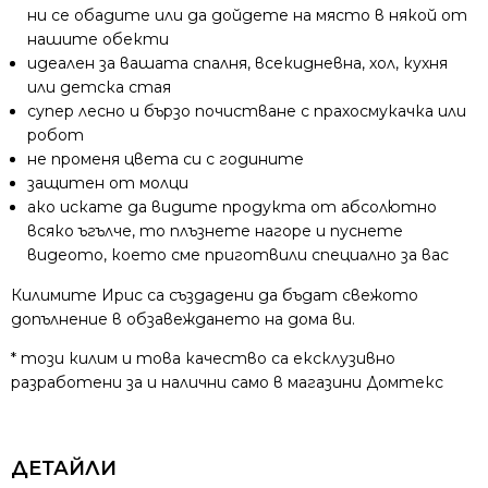
ни се обадите или да дойдете на място в някой от
нашите обекти
идеален за вашата спалня, всекидневна, хол, кухня
или детска стая
супер лесно и бързо почистване с прахосмукачка или
робот
не променя цвета си с годините
защитен от молци
ако искате да видите продукта от абсолютно
всяко ъгълче, то плъзнете нагоре и пуснете
видеото, което сме приготвили специално за вас
Килимите Ирис са създадени да бъдат свежото
допълнение в обзавеждането на дома ви.
* този килим и това качество са ексклузивно
разработени за и налични само в магазини Домтекс
ДЕТАЙЛИ