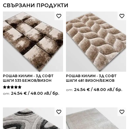
СВЪРЗАНИ ПРОДУКТИ
РОШАВ КИЛИМ - 3Д СОФТ
РОШАВ КИЛИМ - 3Д СОФТ
ШАГИ 535 БЕЖОВ/ВИЗОН
ШАГИ 481 ВИЗОН/БЕЖОВ
24.54
€
/ 48.00 лв.
/ бр.
от:
Оценено на
24.54
€
/ 48.00 лв.
/ бр.
от:
5.00
от 5