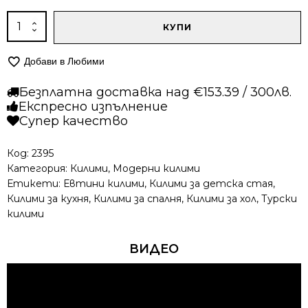
количество
КУПИ
за
Модерен
Добави в Любими
килим
-
Безплатна доставка над €153.39 / 300лв.
Ирис
Експресно изпълнение
591
Супер качество
Сив/
Зелен
Код:
2395
Категория:
Килими
,
Модерни килими
Етикети:
Евтини килими
,
Килими за детска стая
,
Килими за кухня
,
Килими за спалня
,
Килими за хол
,
Турски
килими
ВИДЕО