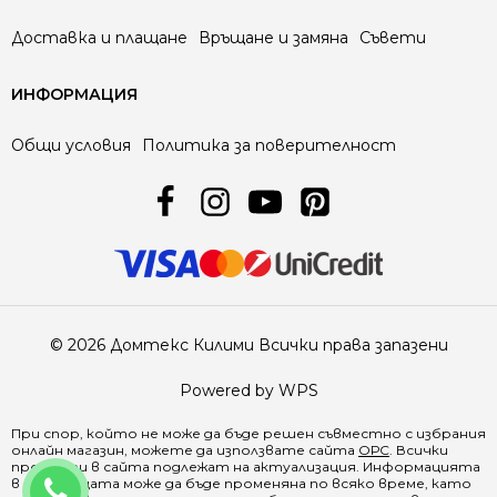
Доставка и плащане
Връщане и замяна
Съвети
ИНФОРМАЦИЯ
Общи условия
Политика за поверителност
© 2026 Домтекс Килими Всички права запазени
Powered by WPS
При спор, който не може да бъде решен съвместно с избрания
онлайн магазин, можете да използвате сайта
ОРС
. Всички
продукти в
сайта
подлежат на актуализация. Информацията
0888 641500
в страницата може да бъде променяна по всяко време, като