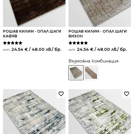
РОШАВ КИЛИМ - ОПАЛ ШАГИ
РОШАВ КИЛИМ - ОПАЛ ШАГИ
КАФЯВ
ВИЗОН
Оценено на
Оценено на
24.54
€
/ 48.00 лв.
/ бр.
24.54
€
/ 48.00 лв.
/ бр.
от:
от:
5.00
5.00
от 5
от 5
Възможна комбинация