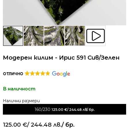
Модерен килим - Ирис 591 Сив/Зелен
В наличност
Alternative:
160/230
125.00
€
/ 244.48 лв.
/ бр.
125.00
€
/ 244.48 лв.
/ бр.