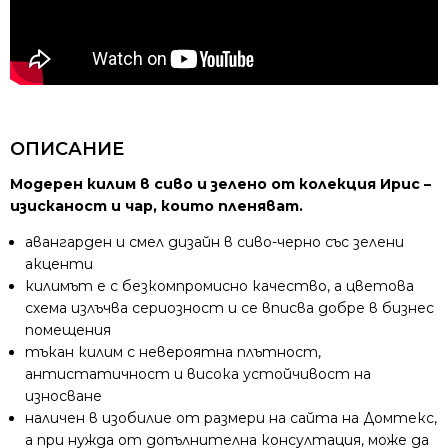
ОПИСАНИЕ
Модерен килим в сиво и зелено от колекция Ирис –
изисканост и чар, които пленяват.
авангарден и смел дизайн в сиво-черно със зелени
акценти
килимът е с безкомпромисно качество, а цветова
схема излъчва сериозност и се вписва добре в бизнес
помещения
тъкан килим с невероятна плътност,
антистатичност и висока устойчивост на
износване
наличен в изобилие от размери на сайта на Домтекс,
а при нужда от допълнителна консултация, може да