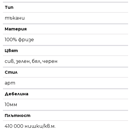
Тип
тъкани
Материя
100% фризе
Цвят
сив, зелен, бял, черен
Стил
арт
Дебелина
10мм
Плътност
410 000 нишки/кв.м.