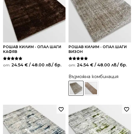
РОШАВ КИЛИМ - ОПАЛ ШАГИ
РОШАВ КИЛИМ - ОПАЛ ШАГИ
КАФЯВ
ВИЗОН
Оценено на
Оценено на
24.54
€
/ 48.00 лв.
/ бр.
24.54
€
/ 48.00 лв.
/ бр.
от:
от:
5.00
5.00
от 5
от 5
Възможна комбинация