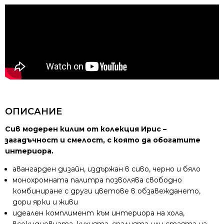
ОПИСАНИЕ
Сив модерен килим от колекция Ирис –
загадъчност и смелост, с която да обогатите
интериора.
авангарден дизайн, издържан в сиво, черно и бяло
монохромната палитра позволява свободно
комбиниране с други цветове в обзавеждането,
дори ярки и живи
идеален комплимент към интериора на хола,
всекидневната, кухнята, спалнята или стаята на