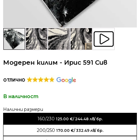
Модерен килим - Ирис 591 Сив
В наличност
Alternative:
160/230
125.00
€
/ 244.48 лв.
/ бр.
200/250
170.00
€
/ 332.49 лв.
/ бр.