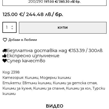
200/290
197.00
€
/ 385.30 лв.
/ бр.
125.00
€
/ 244.48 лв.
/ бр.
количество
КУПИ
за
Модерен
Добави в Любими
килим
-
Безплатна доставка над €153.39 / 300лв.
Ирис
Експресно изпълнение
591
Супер качество
Сив
Код:
2398
Категория:
Килими
,
Модерни килими
Етикети:
Евтини килими
,
Килими за детска стая
,
Килими за кухня
,
Килими за спалня
,
Килими за хол
,
Турски
килими
ВИДЕО