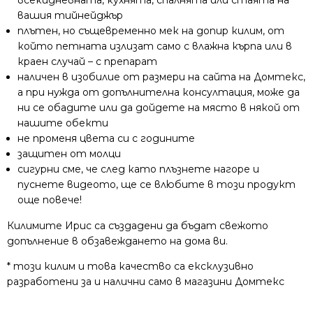
вашия тийнейджър
плътен, но същевременно мек на допир килим, от
който петната излизат само с влажна кърпа или в
краен случай – с препарат
наличен в изобилие от размери на сайта на Домтекс,
а при нужда от допълнителна консултация, може да
ни се обадите или да дойдете на място в някой от
нашите обекти
не променя цвета си с годините
защитен от молци
сигурни сме, че след като плъзнете нагоре и
пуснете видеото, ще се влюбите в този продукт
още повече!
Килимите Ирис са създадени да бъдат свежото
допълнение в обзавеждането на дома ви.
* този килим и това качество са ексклузивно
разработени за и налични само в магазини Домтекс