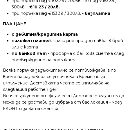
при поръчка над €102.26 / 200лв., но под €153.39 /
300лв. -
€10.23 / 20лв.
при поръчка над €153.39 / 300лв. -
безплатна
ПЛАЩАНЕ
с дебитна/кредитна карта
наложен платеж
- плащане при доставка, в брой
или с карта
по банков път
- проформа с банкова сметка след
потвърждение на поръчката
Всяка поръчка задължително се потвърждава, а по
време на разговора се уточнява и времето за
изпълнение. Доставката често се изпълнява на
следващия работен ден!
Всичко закупено от физически Домтекс магазин също
може да се достави до избрана от вас локация – чрез
ЕКОНТ и за ваша сметка.