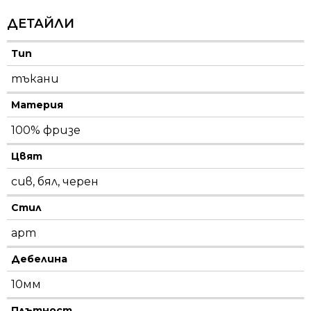
ДЕТАЙЛИ
Тип
тъкани
Материя
100% фризе
Цвят
сив, бял, черен
Стил
арт
Дебелина
10мм
Плътност