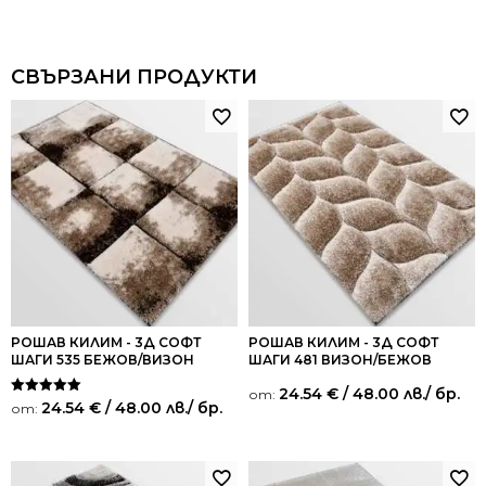
СВЪРЗАНИ ПРОДУКТИ
РОШАВ КИЛИМ - 3Д СОФТ
РОШАВ КИЛИМ - 3Д СОФТ
ШАГИ 535 БЕЖОВ/ВИЗОН
ШАГИ 481 ВИЗОН/БЕЖОВ
24.54
€
/ 48.00 лв.
/ бр.
от:
Оценено на
24.54
€
/ 48.00 лв.
/ бр.
от:
5.00
от 5