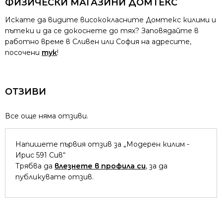
ФИЗИЧЕСКИ МАГАЗИНИ ДОМТЕКС
Искате да видите висококласните Домтекс килими и
пътеки и да се докоснете до тях? Заповядайте в
работно време в Сливен или София на адресите,
посочени
тук
!
ОТЗИВИ
Все още няма отзиви.
Напишете първия отзив за „Модерен килим -
Ирис 591 Сив“
Трябва да
влезнете в профила си
, за да
публикувате отзив.