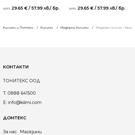
29.65
€
/ 57.99 лв.
/ бр.
29.65
€
/ 57.99 лв.
/ бр.
от:
от:
Килими и Пътеки
Килими
Модерни килими
Модерен килим - Ирис 5
КОНТАКТИ
ТОНИТЕКС ООД
T:
0888 641500
E:
info@kilimi.com
ДОМТЕКС
За нас
Магазини