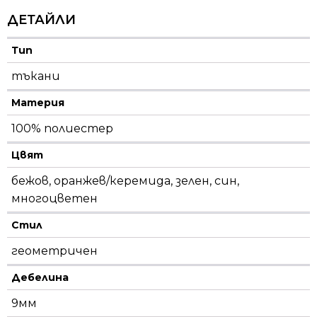
ДЕТАЙЛИ
Тип
тъкани
Материя
100% полиестер
Цвят
бежов, оранжев/керемида, зелен, син,
многоцветен
Стил
геометричен
Дебелина
9мм