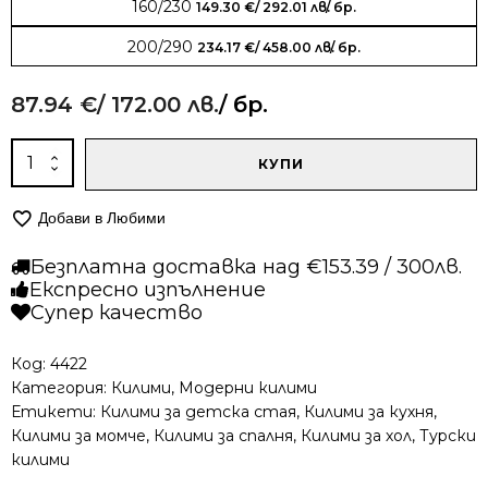
160/230
149.30
€
/ 292.01 лв.
/ бр.
200/290
234.17
€
/ 458.00 лв.
/ бр.
87.94
€
/ 172.00 лв.
/ бр.
количество
КУПИ
за
Модерен
Добави в Любими
килим
-
Безплатна доставка над €153.39 / 300лв.
Ринг
Експресно изпълнение
687
Супер качество
Код:
4422
Категория:
Килими
,
Модерни килими
Етикети:
Килими за детска стая
,
Килими за кухня
,
Килими за момче
,
Килими за спалня
,
Килими за хол
,
Турски
килими