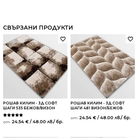
СВЪРЗАНИ ПРОДУКТИ
РОШАВ КИЛИМ - 3Д СОФТ
РОШАВ КИЛИМ - 3Д СОФТ
ШАГИ 535 БЕЖОВ/ВИЗОН
ШАГИ 481 ВИЗОН/БЕЖОВ
24.54
€
/ 48.00 лв.
/ бр.
от:
Оценено на
24.54
€
/ 48.00 лв.
/ бр.
от:
5.00
от 5