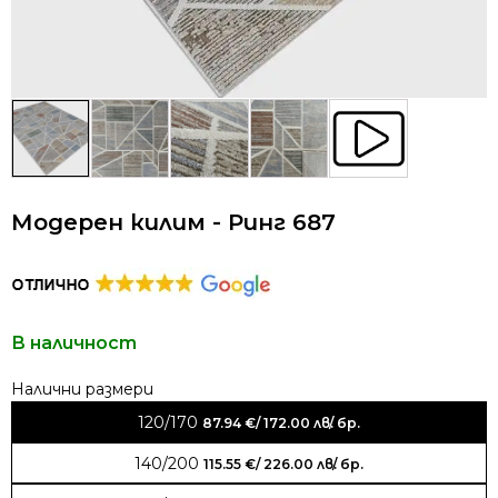
Модерен килим - Ринг 687
В наличност
Alternative:
120/170
87.94
€
/ 172.00 лв.
/ бр.
140/200
115.55
€
/ 226.00 лв.
/ бр.