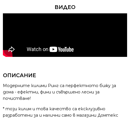
ВИДЕО
ОПИСАНИЕ
Модерните килими Ринг са перфектното бижу за
дома - ефектни, фини и съвършено лесни за
почистване!
* този килим и това качество са ексклузивно
разработени за и налични само в магазини Домтекс