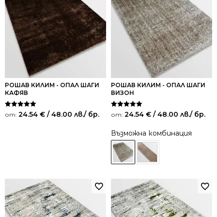
РОШАВ КИЛИМ - ОПАЛ ШАГИ
РОШАВ КИЛИМ - ОПАЛ ШАГИ
КАФЯВ
ВИЗОН
Оценено на
Оценено на
24.54
€
/ 48.00 лв.
/ бр.
24.54
€
/ 48.00 лв.
/ бр.
от:
от:
5.00
5.00
от 5
от 5
Възможна комбинация