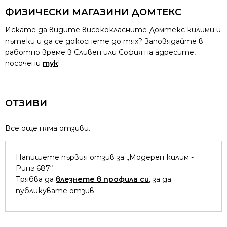
ФИЗИЧЕСКИ МАГАЗИНИ ДОМТЕКС
Искате да видите висококласните Домтекс килими и
пътеки и да се докоснете до тях? Заповядайте в
работно време в Сливен или София на адресите,
посочени
тук
!
ОТЗИВИ
Все още няма отзиви.
Напишете първия отзив за „Модерен килим -
Ринг 687“
Трябва да
влезнете в профила си
, за да
публикувате отзив.