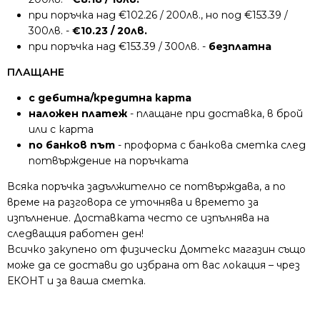
при поръчка над €102.26 / 200лв., но под €153.39 /
300лв. -
€10.23 / 20лв.
при поръчка над €153.39 / 300лв. -
безплатна
ПЛАЩАНЕ
с дебитна/кредитна карта
наложен платеж
- плащане при доставка, в брой
или с карта
по банков път
- проформа с банкова сметка след
потвърждение на поръчката
Всяка поръчка задължително се потвърждава, а по
време на разговора се уточнява и времето за
изпълнение. Доставката често се изпълнява на
следващия работен ден!
Всичко закупено от физически Домтекс магазин също
може да се достави до избрана от вас локация – чрез
ЕКОНТ и за ваша сметка.