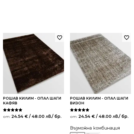
РОШАВ КИЛИМ - ОПАЛ ШАГИ
РОШАВ КИЛИМ - ОПАЛ ШАГИ
КАФЯВ
ВИЗОН
Оценено на
Оценено на
24.54
€
/ 48.00 лв.
/ бр.
24.54
€
/ 48.00 лв.
/ бр.
от:
от:
5.00
5.00
от 5
от 5
Възможна комбинация