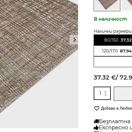
В наличност
Alternative:
80/150
37.3
120/170
87.9
37.32
€
/ 72.
количество
за
Модерен
Добави в Люби
килим
-
Безплатна д
Санти
Експресно 
0775