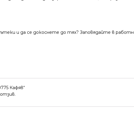
теки и да се докоснете до тях? Заповядайте в работно
775 Кафяв“
 отзив.