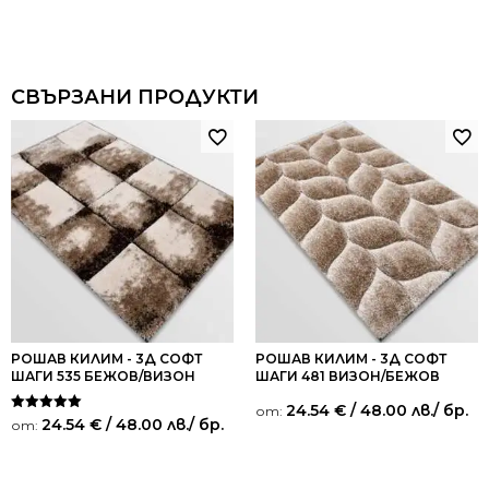
СВЪРЗАНИ ПРОДУКТИ
РОШАВ КИЛИМ - 3Д СОФТ
РОШАВ КИЛИМ - 3Д СОФТ
ШАГИ 535 БЕЖОВ/ВИЗОН
ШАГИ 481 ВИЗОН/БЕЖОВ
24.54
€
/ 48.00 лв.
/ бр.
от:
Оценено на
24.54
€
/ 48.00 лв.
/ бр.
от:
5.00
от 5