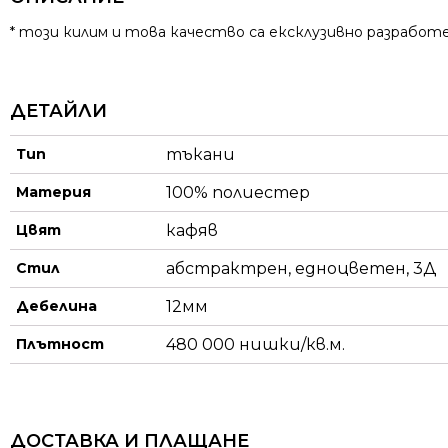
* този килим и това качество са ексклузивно разработе
ДЕТАЙЛИ
Тип
тъкани
Материя
100% полиестер
Цвят
кафяв
Стил
абстрактрен, едноцветен, 3Д
Дебелина
12мм
Плътност
480 000 нишки/кв.м.
ДОСТАВКА И ПЛАЩАНЕ