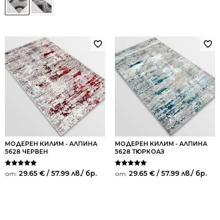
МОДЕРЕН КИЛИМ - АЛПИНА
МОДЕРЕН КИЛИМ - АЛПИНА
5628 ЧЕРВЕН
5628 ТЮРКОАЗ
Оценено на
Оценено на
29.65
€
/ 57.99 лв.
/ бр.
29.65
€
/ 57.99 лв.
/ бр.
от:
от:
5.00
5.00
от 5
от 5