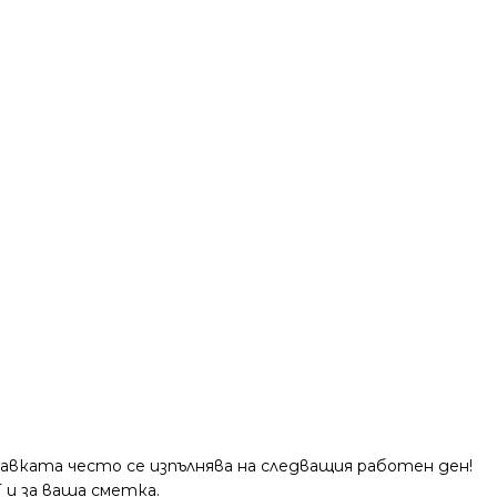
тавката често се изпълнява на следващия работен ден!
 и за ваша сметка.