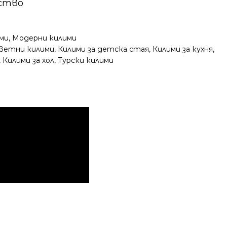
ество
ми
,
Модерни килими
ветни килими
,
Килими за детска стая
,
Килими за кухня
,
,
Килими за хол
,
Турски килими