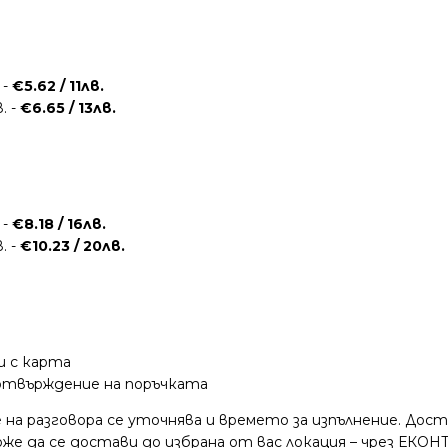
 -
€5.62 / 11лв.
. -
€6.65 / 13лв.
 -
€8.18 / 16лв.
. -
€10.23 / 20лв.
и с карта
потвърждение на поръчката
 на разговора се уточнява и времето за изпълнение. Дос
е да се достави до избрана от вас локация – чрез ЕКОНТ