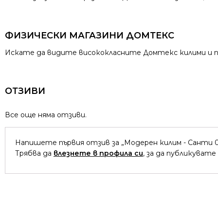
ФИЗИЧЕСКИ МАГАЗИНИ ДОМТЕКС
Искате да видите висококласните Домтекс килими и пъ
ОТЗИВИ
Все още няма отзиви.
Напишете първия отзив за „Модерен килим - Санти 0
Трябва да
влезнете в профила си
, за да публикувате