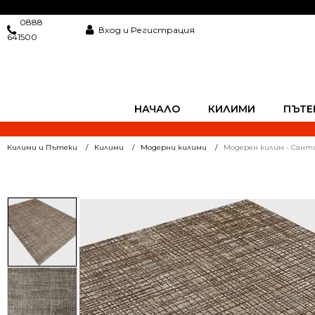
0888
Вход и Регистрация
641500
НАЧАЛО
КИЛИМИ
ПЪТЕ
Килими и Пътеки
Килими
Модерни килими
Модерен килим - Санти