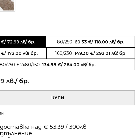
2
€
/ 72.99 лв.
/ бр.
80/250
60.33
€
/ 118.00 лв.
/ бр.
4
€
/ 172.00 лв.
/ бр.
160/230
149.30
€
/ 292.01 лв.
/ бр.
80/250 + 2х80/150
134.98
€
/ 264.00 лв.
/ бр.
99 лв.
/ бр.
КУПИ
ми
оставка над €153.39 / 300лв.
изпълнение