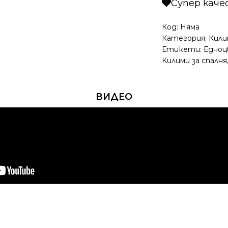
Супер кач
Кафяв
Код:
Няма
Категория:
Кили
Етикети:
Едноц
Килими за спалня
ВИДЕО